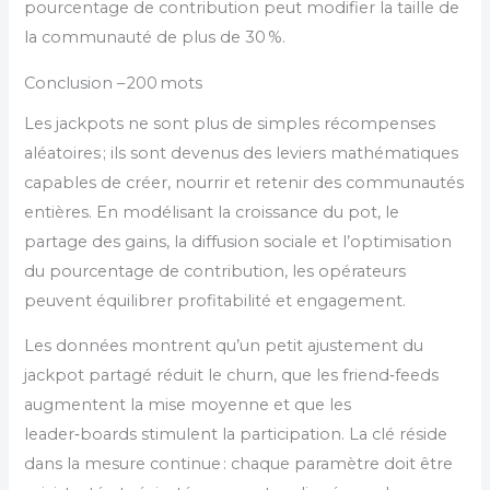
pourcentage de contribution peut modifier la taille de
la communauté de plus de 30 %.
Conclusion – 200 mots
Les jackpots ne sont plus de simples récompenses
aléatoires ; ils sont devenus des leviers mathématiques
capables de créer, nourrir et retenir des communautés
entières. En modélisant la croissance du pot, le
partage des gains, la diffusion sociale et l’optimisation
du pourcentage de contribution, les opérateurs
peuvent équilibrer profitabilité et engagement.
Les données montrent qu’un petit ajustement du
jackpot partagé réduit le churn, que les friend‑feeds
augmentent la mise moyenne et que les
leader‑boards stimulent la participation. La clé réside
dans la mesure continue : chaque paramètre doit être