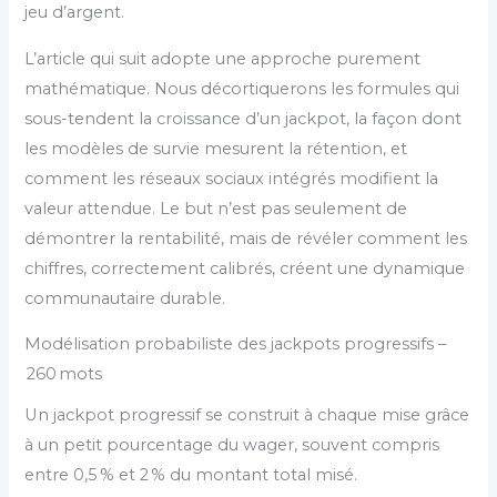
jeu d’argent.
L’article qui suit adopte une approche purement
mathématique. Nous décortiquerons les formules qui
sous-tendent la croissance d’un jackpot, la façon dont
les modèles de survie mesurent la rétention, et
comment les réseaux sociaux intégrés modifient la
valeur attendue. Le but n’est pas seulement de
démontrer la rentabilité, mais de révéler comment les
chiffres, correctement calibrés, créent une dynamique
communautaire durable.
Modélisation probabiliste des jackpots progressifs –
260 mots
Un jackpot progressif se construit à chaque mise grâce
à un petit pourcentage du wager, souvent compris
entre 0,5 % et 2 % du montant total misé.