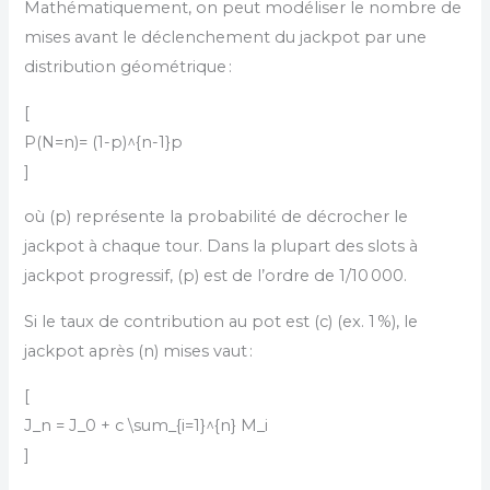
Mathématiquement, on peut modéliser le nombre de
mises avant le déclenchement du jackpot par une
distribution géométrique :
[
P(N=n)= (1-p)^{n-1}p
]
où (p) représente la probabilité de décrocher le
jackpot à chaque tour. Dans la plupart des slots à
jackpot progressif, (p) est de l’ordre de 1/10 000.
Si le taux de contribution au pot est (c) (ex. 1 %), le
jackpot après (n) mises vaut :
[
J_n = J_0 + c \sum_{i=1}^{n} M_i
]