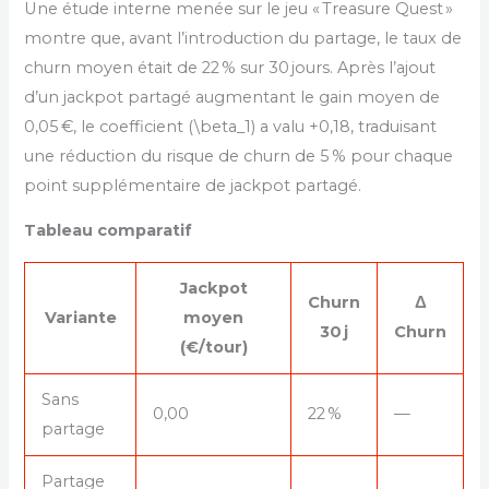
Une étude interne menée sur le jeu « Treasure Quest »
montre que, avant l’introduction du partage, le taux de
churn moyen était de 22 % sur 30 jours. Après l’ajout
d’un jackpot partagé augmentant le gain moyen de
0,05 €, le coefficient (\beta_1) a valu +0,18, traduisant
une réduction du risque de churn de 5 % pour chaque
point supplémentaire de jackpot partagé.
Tableau comparatif
Jackpot
Churn
Δ
Variante
moyen
30 j
Churn
(€/tour)
Sans
0,00
22 %
—
partage
Partage