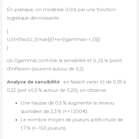
En pratique, on modélise (U(r)) par une fonction
logistique décroissante :
[
U(r)=\frac{U_{\max}}{1+e^{\gamma(r-r_0)}}
]
où (\gamma) contrôle la sensibilité et (r_0) le point
d’inflexion (souvent autour de 0,2).
Analyse de sensibilité
: en faisant varier (r) de 0,18 à
0,22 (soit ±0,5 % autour de 0,20), on observe :
Une hausse de 0,5 % augmente le revenu
quotidien de 2,3 % (≈ + 1 200 €).
Le nombre moyen de joueurs actifs chute de
1,7 % (≈ ‑ 150 joueurs).