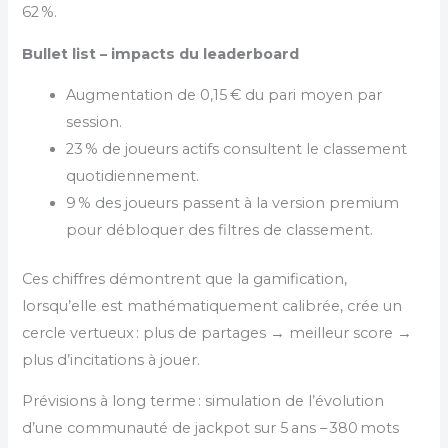
62 %.
Bullet list – impacts du leaderboard
Augmentation de 0,15 € du pari moyen par
session.
23 % de joueurs actifs consultent le classement
quotidiennement.
9 % des joueurs passent à la version premium
pour débloquer des filtres de classement.
Ces chiffres démontrent que la gamification,
lorsqu’elle est mathématiquement calibrée, crée un
cercle vertueux : plus de partages → meilleur score →
plus d’incitations à jouer.
Prévisions à long terme : simulation de l’évolution
d’une communauté de jackpot sur 5 ans – 380 mots