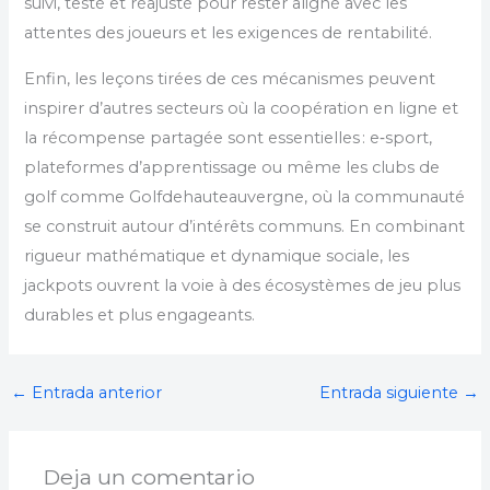
suivi, testé et réajusté pour rester aligné avec les
attentes des joueurs et les exigences de rentabilité.
Enfin, les leçons tirées de ces mécanismes peuvent
inspirer d’autres secteurs où la coopération en ligne et
la récompense partagée sont essentielles : e‑sport,
plateformes d’apprentissage ou même les clubs de
golf comme Golfdehauteauvergne, où la communauté
se construit autour d’intérêts communs. En combinant
rigueur mathématique et dynamique sociale, les
jackpots ouvrent la voie à des écosystèmes de jeu plus
durables et plus engageants.
←
Entrada anterior
Entrada siguiente
→
Deja un comentario