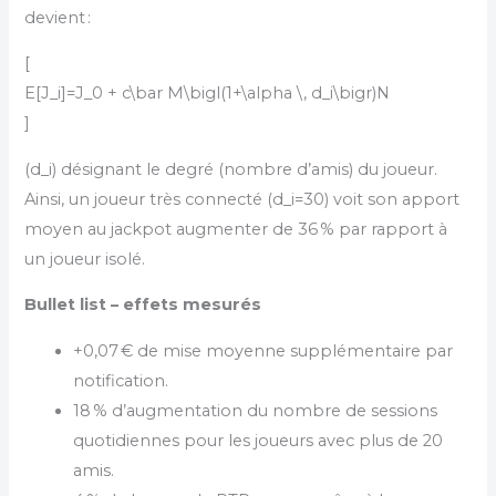
devient :
[
E[J_i]=J_0 + c\bar M\bigl(1+\alpha \, d_i\bigr)N
]
(d_i) désignant le degré (nombre d’amis) du joueur.
Ainsi, un joueur très connecté (d_i=30) voit son apport
moyen au jackpot augmenter de 36 % par rapport à
un joueur isolé.
Bullet list – effets mesurés
+0,07 € de mise moyenne supplémentaire par
notification.
18 % d’augmentation du nombre de sessions
quotidiennes pour les joueurs avec plus de 20
amis.