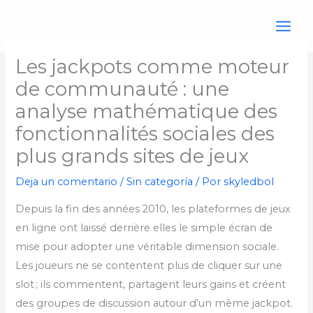
Ir
al
contenido
Les jackpots comme moteur
de communauté : une
analyse mathématique des
fonctionnalités sociales des
plus grands sites de jeux
Deja un comentario
/
Sin categoría
/ Por
skyledbol
Depuis la fin des années 2010, les plateformes de jeux
en ligne ont laissé derrière elles le simple écran de
mise pour adopter une véritable dimension sociale.
Les joueurs ne se contentent plus de cliquer sur une
slot ; ils commentent, partagent leurs gains et créent
des groupes de discussion autour d’un même jackpot.