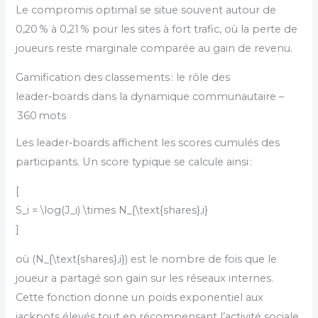
Le compromis optimal se situe souvent autour de
0,20 % à 0,21 % pour les sites à fort trafic, où la perte de
joueurs reste marginale comparée au gain de revenu.
Gamification des classements : le rôle des
leader‑boards dans la dynamique communautaire –
360 mots
Les leader‑boards affichent les scores cumulés des
participants. Un score typique se calcule ainsi :
[
S_i = \log(J_i) \times N_{\text{shares},i}
]
où (N_{\text{shares},i}) est le nombre de fois que le
joueur a partagé son gain sur les réseaux internes.
Cette fonction donne un poids exponentiel aux
jackpots élevés tout en récompensant l’activité sociale.