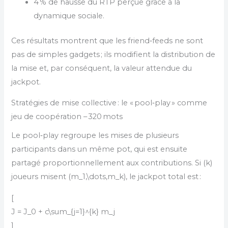
4 % de hausse du RTP perçue grâce à la
dynamique sociale.
Ces résultats montrent que les friend‑feeds ne sont
pas de simples gadgets ; ils modifient la distribution de
la mise et, par conséquent, la valeur attendue du
jackpot.
Stratégies de mise collective : le « pool‑play » comme
jeu de coopération – 320 mots
Le pool‑play regroupe les mises de plusieurs
participants dans un même pot, qui est ensuite
partagé proportionnellement aux contributions. Si (k)
joueurs misent (m_1,\dots,m_k), le jackpot total est :
[
J = J_0 + c\sum_{j=1}^{k} m_j
]