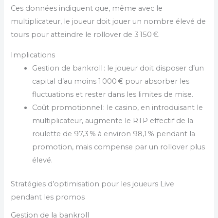
Ces données indiquent que, même avec le
multiplicateur, le joueur doit jouer un nombre élevé de
tours pour atteindre le rollover de 3 150 €.
Implications
Gestion de bankroll : le joueur doit disposer d’un
capital d’au moins 1 000 € pour absorber les
fluctuations et rester dans les limites de mise.
Coût promotionnel : le casino, en introduisant le
multiplicateur, augmente le RTP effectif de la
roulette de 97,3 % à environ 98,1 % pendant la
promotion, mais compense par un rollover plus
élevé.
Stratégies d’optimisation pour les joueurs Live
pendant les promos
Gestion de la bankroll