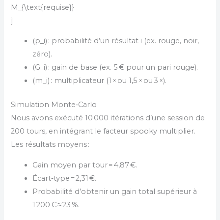
M_{\text{requise}}
]
(p_i) : probabilité d’un résultat i (ex. rouge, noir,
zéro).
(G_i) : gain de base (ex. 5 € pour un pari rouge).
(m_i) : multiplicateur (1 × ou 1,5 × ou 3 ×).
Simulation Monte‑Carlo
Nous avons exécuté 10 000 itérations d’une session de
200 tours, en intégrant le facteur spooky multiplier.
Les résultats moyens :
Gain moyen par tour = 4,87 €.
Écart‑type = 2,31 €.
Probabilité d’obtenir un gain total supérieur à
1 200 € ≈ 23 %.