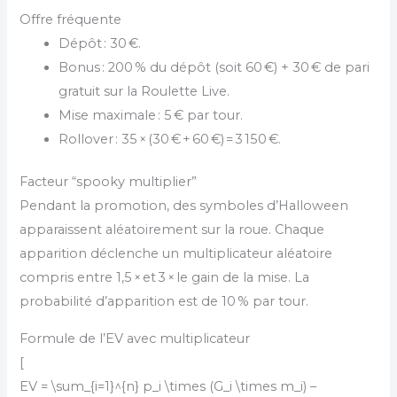
Offre fréquente
Dépôt : 30 €.
Bonus : 200 % du dépôt (soit 60 €) + 30 € de pari
gratuit sur la Roulette Live.
Mise maximale : 5 € par tour.
Rollover : 35 × (30 € + 60 €) = 3 150 €.
Facteur “spooky multiplier”
Pendant la promotion, des symboles d’Halloween
apparaissent aléatoirement sur la roue. Chaque
apparition déclenche un multiplicateur aléatoire
compris entre 1,5 × et 3 × le gain de la mise. La
probabilité d’apparition est de 10 % par tour.
Formule de l’EV avec multiplicateur
[
EV = \sum_{i=1}^{n} p_i \times (G_i \times m_i) –