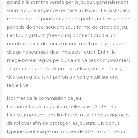
ajouté à la somme versée par le joueur, généralement
soumis à une exigence de mise (rollover). Le cash‑back
rembourse un pourcentage des pertes nettes sur une
période donnée, souvent sous forme de crédit de jeu.
Les tours gratuits (free spins) donnent droit à un
nombre limité de tours sur une machine à sous, avec
des gains soumis à des limites de retrait. Enfin, le
mega‑bonus regroupe plusieurs de ces composantes :
un pourcentage de dépôt très élevé, du cash‑back,
des tours gratuits et parfois un pari gratuit sur une
table Live.
Normes de la commission de jeu
Les autorités de régulation, telles que l’ARJEL en
France, imposent des limites de mise et des exigences
de rollover afin de protéger les joueurs. Un bonus
typique peut exiger un rollover de 30 × la somme du