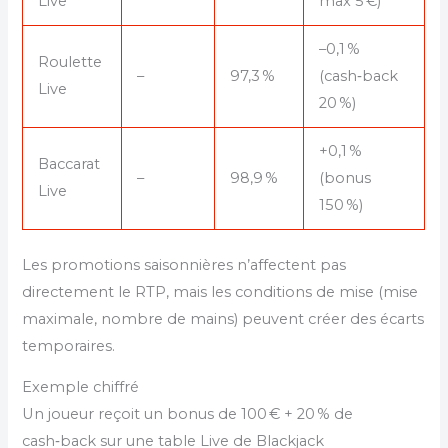
Live
max 5 €)
–0,1 %
Roulette
–
97,3 %
(cash‑back
Live
20 %)
+0,1 %
Baccarat
–
98,9 %
(bonus
Live
150 %)
Les promotions saisonnières n’affectent pas
directement le RTP, mais les conditions de mise (mise
maximale, nombre de mains) peuvent créer des écarts
temporaires.
Exemple chiffré
Un joueur reçoit un bonus de 100 € + 20 % de
cash‑back sur une table Live de Blackjack