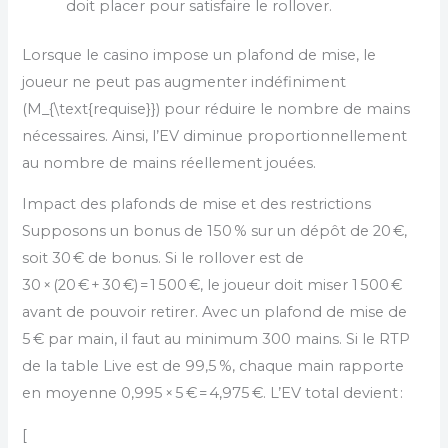
doit placer pour satisfaire le rollover.
Lorsque le casino impose un plafond de mise, le
joueur ne peut pas augmenter indéfiniment
(M_{\text{requise}}) pour réduire le nombre de mains
nécessaires. Ainsi, l’EV diminue proportionnellement
au nombre de mains réellement jouées.
Impact des plafonds de mise et des restrictions
Supposons un bonus de 150 % sur un dépôt de 20 €,
soit 30 € de bonus. Si le rollover est de
30 × (20 € + 30 €) = 1 500 €, le joueur doit miser 1 500 €
avant de pouvoir retirer. Avec un plafond de mise de
5 € par main, il faut au minimum 300 mains. Si le RTP
de la table Live est de 99,5 %, chaque main rapporte
en moyenne 0,995 × 5 € = 4,975 €. L’EV total devient :
[