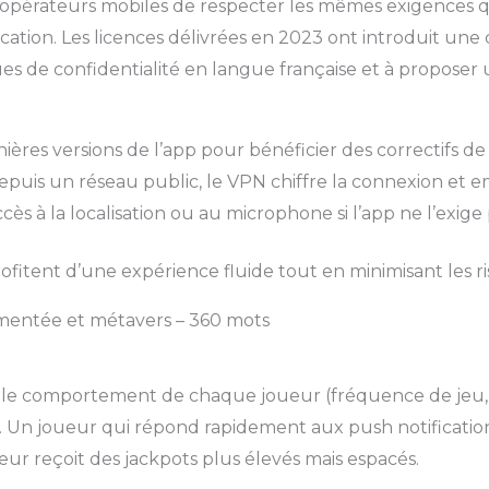
opérateurs mobiles de respecter les mêmes exigences que l
ication. Les licences délivrées en 2023 ont introduit une
ues de confidentialité en langue française et à proposer 
rnières versions de l’app pour bénéficier des correctifs de
epuis un réseau public, le VPN chiffre la connexion et e
accès à la localisation ou au microphone si l’app ne l’exige 
fitent d’une expérience fluide tout en minimisant les r
ugmentée et métavers – 360 mots
le comportement de chaque joueur (fréquence de jeu, tai
ots. Un joueur qui répond rapidement aux push notificati
ur reçoit des jackpots plus élevés mais espacés.