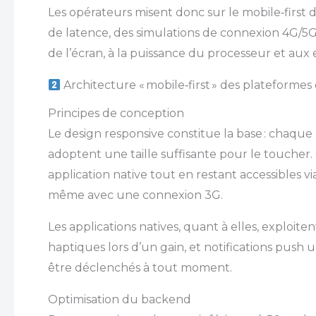
Les opérateurs misent donc sur le mobile‑first
de latence, des simulations de connexion 4G/5G e
de l’écran, à la puissance du processeur et aux
Architecture « mobile‑first » des plateformes
Principes de conception
Le design responsive constitue la base : chaque p
adoptent une taille suffisante pour le toucher.
application native tout en restant accessibles 
même avec une connexion 3G.
Les applications natives, quant à elles, exploite
haptiques lors d’un gain, et notifications push 
être déclenchés à tout moment.
Optimisation du backend