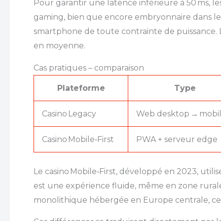
Pour garantir une latence inférieure à 50 ms, l
gaming, bien que encore embryonnaire dans le s
smartphone de toute contrainte de puissance. La
en moyenne.
Cas pratiques – comparaison
Plateforme
Type
Casino Legacy
Web desktop → mobi
Casino Mobile‑First
PWA + serveur edge
Le casino Mobile‑First, développé en 2023, utili
est une expérience fluide, même en zone rurale 
monolithique hébergée en Europe centrale, ce 