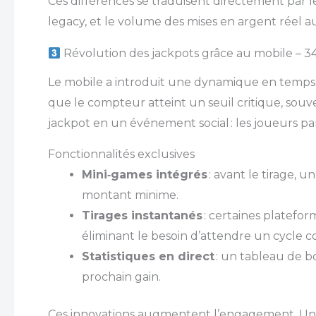
Ces différences se traduisent directement par l
legacy, et le volume des mises en argent réel 
Révolution des jackpots grâce au mobile – 3
Le mobile a introduit une dynamique en temps ré
que le compteur atteint un seuil critique, souv
jackpot en un événement social : les joueurs par
Fonctionnalités exclusives
Mini‑games intégrés
: avant le tirage, u
montant minime.
Tirages instantanés
: certaines platefor
éliminant le besoin d’attendre un cycle c
Statistiques en direct
: un tableau de b
prochain gain.
Ces innovations augmentent l’engagement. Une é