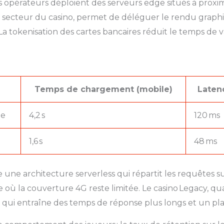
es opérateurs déploient des serveurs edge situés à proxi
ecteur du casino, permet de déléguer le rendu graphique
 tokenisation des cartes bancaires réduit le temps de va
Temps de chargement (mobile)
Laten
le
4,2 s
120 ms
1,6 s
48 ms
se une architecture serverless qui répartit les requêtes 
où la couverture 4G reste limitée. Le casino Legacy, qua
qui entraîne des temps de réponse plus longs et un pl