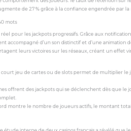
e comportement des joueurs : le taux de rétention sur le
augmente de 27 % grâce à la confiance engendrée par la r
40 mots
el pour les jackpots progressifs. Grâce aux notificatio
ent accompagné d’un son distinctif et d’une animation d
tagent leurs victoires sur les réseaux, créant un effet vi
n court jeu de cartes ou de slots permet de multiplier le j
mes offrent des jackpots qui se déclenchent dès que le 
omplet.
ord montre le nombre de joueurs actifs, le montant tota
tude interne de deux casinos français a révélé que le t