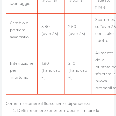
(vittoria)
(vittoria)
risultato
svantaggio
finale
Scommes
Cambio di
3.80
2.50
su “over 2.5
portiere
(over 2.5)
(over 2.5)
con stake
avversario
ridotto
Aumento
della
Interruzione
1.90
2.10
puntata p
per
(handicap
(handicap
sfruttare la
infortunio
-1)
-1)
nuova
probabilit
Come mantenere il flusso senza dipendenza
Definire un orizzonte temporale: limitare le