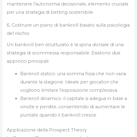
mantenere l’autonomia decisionale, elemento cruciale
per una strategia di betting sostenibile.
6. Costruire un piano di bankroll basato sulla psicologia
del rischio
Un bankroll ben strutturato è la spina dorsale di una
strategia di scommessa responsabile. Esistono due
approcci principali:
Bankroll statico: una somma fissa che non varia
durante la stagione. Ideale per giocatori che
vogliono limitare l’esposizione complessiva.
Bankroll dinamico: il capitale si adegua in base a
vincite e perdite, consentendo di aumentare le
puntate quando il bankroll cresce.
Applicazione della Prospect Theory