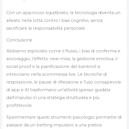
Con un approccio equilibrato, la tecnologia diventa un
alleato nella lotta contro i bias cognitivi, senza
sacrificare la responsabilità personale.
Conclusione
Abbiamo esplorato come il flusso, i bias di conferma e
ancoraggio, l’effetto near‑miss, la gestione emotiva, il
social proof e la pianificazione del bankroll si
intrecciano nella scommessa live. Le tecniche di
respirazione, le pause di riflessione e l’uso consapevole
di app e AI trasformano un’attività spesso guidata
dall’impulso in una strategia strutturata e più
profittevole.
Sperimentare questi strumenti psicologici permette di
passare da un betting impulsivo a una pratica