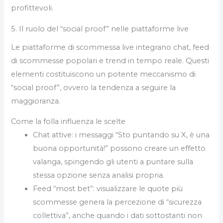
profittevoli.
5. Il ruolo del “social proof” nelle piattaforme live
Le piattaforme di scommessa live integrano chat, feed
di scommesse popolari e trend in tempo reale. Questi
elementi costituiscono un potente meccanismo di
“social proof”, ovvero la tendenza a seguire la
maggioranza.
Come la folla influenza le scelte
Chat attive: i messaggi “Sto puntando su X, è una
buona opportunità!” possono creare un effetto
valanga, spingendo gli utenti a puntare sulla
stessa opzione senza analisi propria.
Feed “most bet”: visualizzare le quote più
scommesse genera la percezione di “sicurezza
collettiva”, anche quando i dati sottostanti non