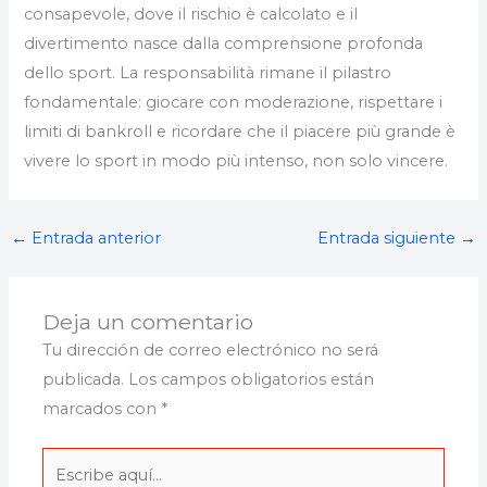
consapevole, dove il rischio è calcolato e il
divertimento nasce dalla comprensione profonda
dello sport. La responsabilità rimane il pilastro
fondamentale: giocare con moderazione, rispettare i
limiti di bankroll e ricordare che il piacere più grande è
vivere lo sport in modo più intenso, non solo vincere.
←
Entrada anterior
Entrada siguiente
→
Deja un comentario
Tu dirección de correo electrónico no será
publicada.
Los campos obligatorios están
marcados con
*
Escribe