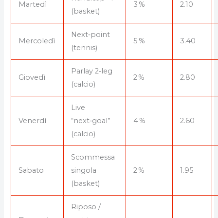
Martedì
3 %
2.10
(basket)
Next‑point
Mercoledì
5 %
3.40
(tennis)
Parlay 2‑leg
Giovedì
2 %
2.80
(calcio)
Live
Venerdì
“next‑goal”
4 %
2.60
(calcio)
Scommessa
Sabato
singola
2 %
1.95
(basket)
Riposo /