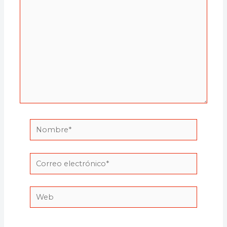
aquí...
Nombre*
Correo
electrónico*
Web