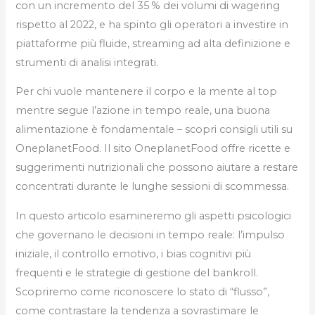
con un incremento del 35 % dei volumi di wagering
rispetto al 2022, e ha spinto gli operatori a investire in
piattaforme più fluide, streaming ad alta definizione e
strumenti di analisi integrati.
Per chi vuole mantenere il corpo e la mente al top
mentre segue l’azione in tempo reale, una buona
alimentazione è fondamentale – scopri consigli utili su
OneplanetFood. Il sito OneplanetFood offre ricette e
suggerimenti nutrizionali che possono aiutare a restare
concentrati durante le lunghe sessioni di scommessa.
In questo articolo esamineremo gli aspetti psicologici
che governano le decisioni in tempo reale: l’impulso
iniziale, il controllo emotivo, i bias cognitivi più
frequenti e le strategie di gestione del bankroll.
Scopriremo come riconoscere lo stato di “flusso”,
come contrastare la tendenza a sovrastimare le