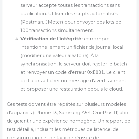
serveur accepte toutes les transactions sans
duplication. Utiliser des scripts automatisés
(Postman, JMeter) pour envoyer des lots de
100 transactions simultanément.
Vérification de l’intégrité
: corrompre
intentionnellement un fichier de journal local
(modifier une valeur aléatoire). À la
synchronisation, le serveur doit rejeter le batch
et renvoyer un code d’erreur
0xE001
. Le client
doit alors afficher un message d’avertissement
et proposer une restauration depuis le cloud.
Ces tests doivent être répétés sur plusieurs modèles
d’appareils (iPhone 13, Samsung A54, OnePlus 11) afin
de garantir une expérience homogène. Un rapport de
test détaillé, incluant les métriques de latence, de
consommation et de taux de réussite de