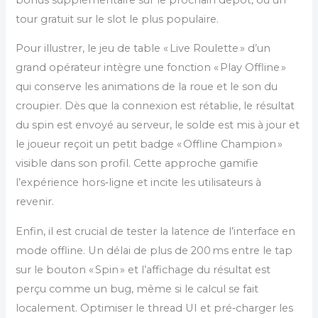
tour gratuit sur le slot le plus populaire.
Pour illustrer, le jeu de table « Live Roulette » d’un
grand opérateur intègre une fonction « Play Offline »
qui conserve les animations de la roue et le son du
croupier. Dès que la connexion est rétablie, le résultat
du spin est envoyé au serveur, le solde est mis à jour et
le joueur reçoit un petit badge « Offline Champion »
visible dans son profil. Cette approche gamifie
l’expérience hors‑ligne et incite les utilisateurs à
revenir.
Enfin, il est crucial de tester la latence de l’interface en
mode offline. Un délai de plus de 200 ms entre le tap
sur le bouton « Spin » et l’affichage du résultat est
perçu comme un bug, même si le calcul se fait
localement. Optimiser le thread UI et pré‑charger les