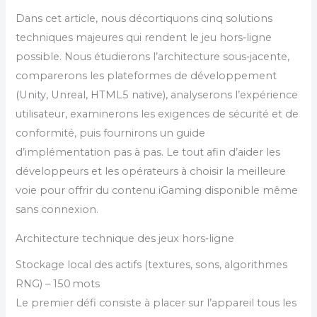
Dans cet article, nous décortiquons cinq solutions
techniques majeures qui rendent le jeu hors‑ligne
possible. Nous étudierons l’architecture sous‑jacente,
comparerons les plateformes de développement
(Unity, Unreal, HTML5 native), analyserons l’expérience
utilisateur, examinerons les exigences de sécurité et de
conformité, puis fournirons un guide
d’implémentation pas à pas. Le tout afin d’aider les
développeurs et les opérateurs à choisir la meilleure
voie pour offrir du contenu iGaming disponible même
sans connexion.
Architecture technique des jeux hors‑ligne
Stockage local des actifs (textures, sons, algorithmes
RNG) – 150 mots
Le premier défi consiste à placer sur l’appareil tous les