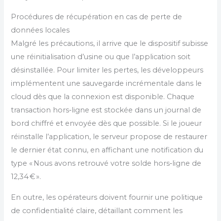
Procédures de récupération en cas de perte de
données locales
Malgré les précautions, il arrive que le dispositif subisse
une réinitialisation d’usine ou que l’application soit
désinstallée. Pour limiter les pertes, les développeurs
implémentent une sauvegarde incrémentale dans le
cloud dès que la connexion est disponible. Chaque
transaction hors‑ligne est stockée dans un journal de
bord chiffré et envoyée dès que possible. Si le joueur
réinstalle l’application, le serveur propose de restaurer
le dernier état connu, en affichant une notification du
type « Nous avons retrouvé votre solde hors‑ligne de
12,34 € ».
En outre, les opérateurs doivent fournir une politique
de confidentialité claire, détaillant comment les