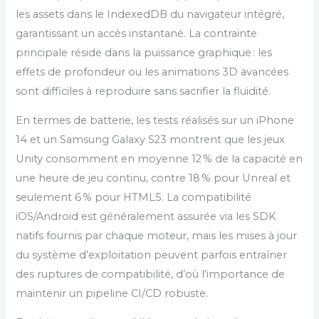
les assets dans le IndexedDB du navigateur intégré,
garantissant un accès instantané. La contrainte
principale réside dans la puissance graphique : les
effets de profondeur ou les animations 3D avancées
sont difficiles à reproduire sans sacrifier la fluidité.
En termes de batterie, les tests réalisés sur un iPhone
14 et un Samsung Galaxy S23 montrent que les jeux
Unity consomment en moyenne 12 % de la capacité en
une heure de jeu continu, contre 18 % pour Unreal et
seulement 6 % pour HTML5. La compatibilité
iOS/Android est généralement assurée via les SDK
natifs fournis par chaque moteur, mais les mises à jour
du système d’exploitation peuvent parfois entraîner
des ruptures de compatibilité, d’où l’importance de
maintenir un pipeline CI/CD robuste.