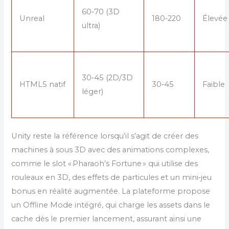
60‑70 (3D
Unreal
180‑220
Élevée
ultra)
30‑45 (2D/3D
HTML5 natif
30‑45
Faible
léger)
Unity reste la référence lorsqu’il s’agit de créer des
machines à sous 3D avec des animations complexes,
comme le slot « Pharaoh’s Fortune » qui utilise des
rouleaux en 3D, des effets de particules et un mini‑jeu
bonus en réalité augmentée. La plateforme propose
un Offline Mode intégré, qui charge les assets dans le
cache dès le premier lancement, assurant ainsi une