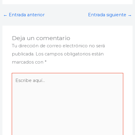
←
Entrada anterior
Entrada siguiente
→
Deja un comentario
Tu dirección de correo electrónico no será
publicada.
Los campos obligatorios están
marcados con
*
Escribe
aquí...