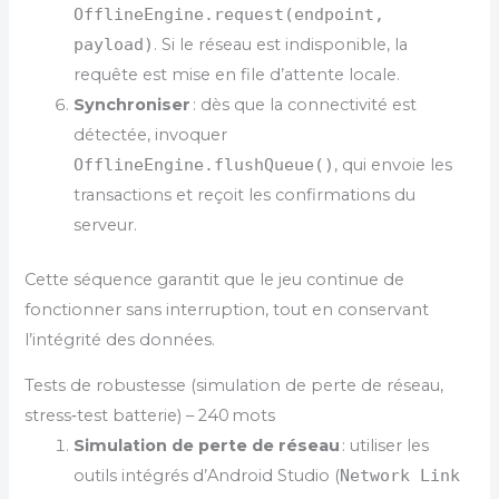
OfflineEngine.request(endpoint,
payload)
. Si le réseau est indisponible, la
requête est mise en file d’attente locale.
Synchroniser
: dès que la connectivité est
détectée, invoquer
OfflineEngine.flushQueue()
, qui envoie les
transactions et reçoit les confirmations du
serveur.
Cette séquence garantit que le jeu continue de
fonctionner sans interruption, tout en conservant
l’intégrité des données.
Tests de robustesse (simulation de perte de réseau,
stress‑test batterie) – 240 mots
Simulation de perte de réseau
: utiliser les
outils intégrés d’Android Studio (
Network Link