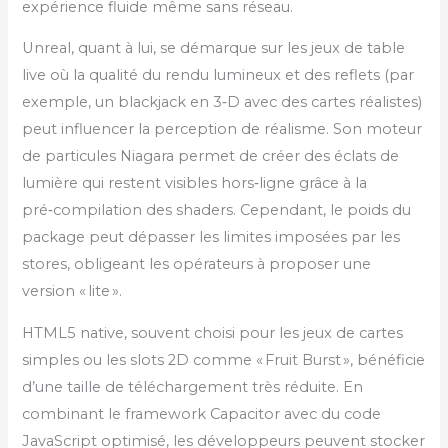
expérience fluide même sans réseau.
Unreal, quant à lui, se démarque sur les jeux de table
live où la qualité du rendu lumineux et des reflets (par
exemple, un blackjack en 3‑D avec des cartes réalistes)
peut influencer la perception de réalisme. Son moteur
de particules Niagara permet de créer des éclats de
lumière qui restent visibles hors‑ligne grâce à la
pré‑compilation des shaders. Cependant, le poids du
package peut dépasser les limites imposées par les
stores, obligeant les opérateurs à proposer une
version « lite ».
HTML5 native, souvent choisi pour les jeux de cartes
simples ou les slots 2D comme « Fruit Burst », bénéficie
d’une taille de téléchargement très réduite. En
combinant le framework Capacitor avec du code
JavaScript optimisé, les développeurs peuvent stocker