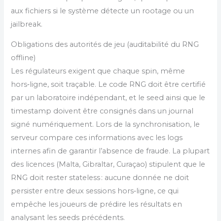
aux fichiers si le système détecte un rootage ou un
jailbreak.
Obligations des autorités de jeu (auditabilité du RNG
offline)
Les régulateurs exigent que chaque spin, même
hors‑ligne, soit traçable. Le code RNG doit être certifié
par un laboratoire indépendant, et le seed ainsi que le
timestamp doivent être consignés dans un journal
signé numériquement. Lors de la synchronisation, le
serveur compare ces informations avec les logs
internes afin de garantir l’absence de fraude. La plupart
des licences (Malta, Gibraltar, Curaçao) stipulent que le
RNG doit rester stateless : aucune donnée ne doit
persister entre deux sessions hors‑ligne, ce qui
empêche les joueurs de prédire les résultats en
analysant les seeds précédents.