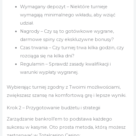
Wymagany depozyt – Niektóre turnieje
wymagają minimalnego wkładu, aby wziąć
udział.
Nagrody – Czy są to gotówkowe wygrane,
darmowe spiny czy ekskluzywne bonusy?
Czas trwania – Czy turniej trwa kilka godzin, czy
rozciąga się na kilka dni?
Regulamin – Sprawdź zasady kwalifikacji i
warunki wypłaty wygranej.
Wybierając turniej zgodny z Twoimi możliwościami,
zwiększasz szansę na komfortową grę i lepsze wyniki.
Krok 2 – Przygotowanie budżetu i strategii
Zarządzanie bankroll’em to podstawa każdego
sukcesu w kasynie. Oto prosta metoda, którą możesz
zastosować w Totalcasino Casino: