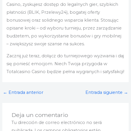
Casino, zyskujesz dostęp do legalnych gier, szybkich
płatności (BLIK, Przelewy24), bogatej oferty
bonusowej oraz solidnego wsparcia klienta. Stosując
opisane kroki – od wyboru turnieju, przez zarządzanie
budżetem, po wykorzystanie bonusów i gry mobilnej
– zwiększysz swoje szanse na sukces.
Zacznij już teraz, dołącz do turniejowego wyzwania i daj
się ponieść emocjom. Niech Twoja przygoda w
Totalcasino Casino będzie pełna wygranych i satysfakcji!
←
Entrada anterior
Entrada siguiente
→
Deja un comentario
Tu dirección de correo electrónico no será
publicada.
Los campos obligatorios están