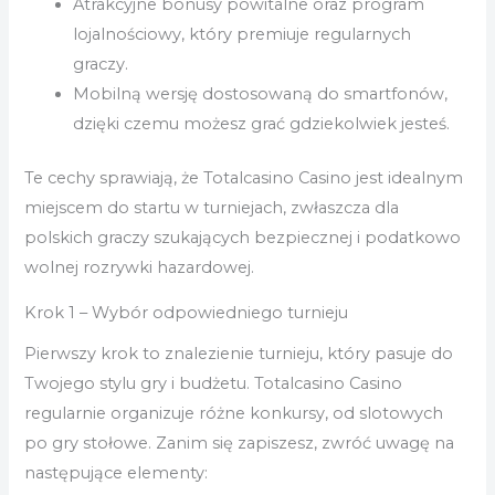
Atrakcyjne bonusy powitalne oraz program
lojalnościowy, który premiuje regularnych
graczy.
Mobilną wersję dostosowaną do smartfonów,
dzięki czemu możesz grać gdziekolwiek jesteś.
Te cechy sprawiają, że Totalcasino Casino jest idealnym
miejscem do startu w turniejach, zwłaszcza dla
polskich graczy szukających bezpiecznej i podatkowo
wolnej rozrywki hazardowej.
Krok 1 – Wybór odpowiedniego turnieju
Pierwszy krok to znalezienie turnieju, który pasuje do
Twojego stylu gry i budżetu. Totalcasino Casino
regularnie organizuje różne konkursy, od slotowych
po gry stołowe. Zanim się zapiszesz, zwróć uwagę na
następujące elementy: