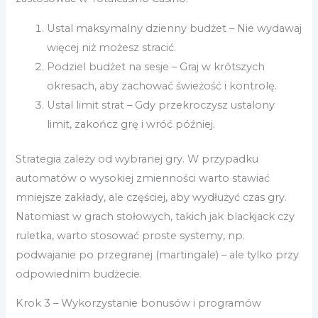
Ustal maksymalny dzienny budżet – Nie wydawaj
więcej niż możesz stracić.
Podziel budżet na sesje – Graj w krótszych
okresach, aby zachować świeżość i kontrolę.
Ustal limit strat – Gdy przekroczysz ustalony
limit, zakończ grę i wróć później.
Strategia zależy od wybranej gry. W przypadku
automatów o wysokiej zmienności warto stawiać
mniejsze zakłady, ale częściej, aby wydłużyć czas gry.
Natomiast w grach stołowych, takich jak blackjack czy
ruletka, warto stosować proste systemy, np.
podwajanie po przegranej (martingale) – ale tylko przy
odpowiednim budżecie.
Krok 3 – Wykorzystanie bonusów i programów