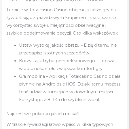
Turnieje w Totalcasino Casino obejmują także gry na
żywo. Grając z prawdziwym krupierem, masz szansę
wykorzystać swoje umiejętności obserwacyjne i
szybkie podejmowanie decyzji. Oto kilka wskazówek:
Ustaw wysoką jakość obrazu – Dzięki temu nie
przegapisz istotnych szczegółów.
Korzystaj z trybu pełnoekranowego – Lepsza
widoczność stołu zwiększa komfort gry.
Gra mobilna – Aplikacja Totalcasino Casino działa
płynnie na Androidzie i iOS. Dzięki temu możesz
brać udział w turniejach w dowolnym miejscu,
korzystając z BLIKa do szybkich wpłat.
Najczęstsze pułapki i jak ich unikać
W trakcie rywalizacji łatwo wpaść w kilka typowych