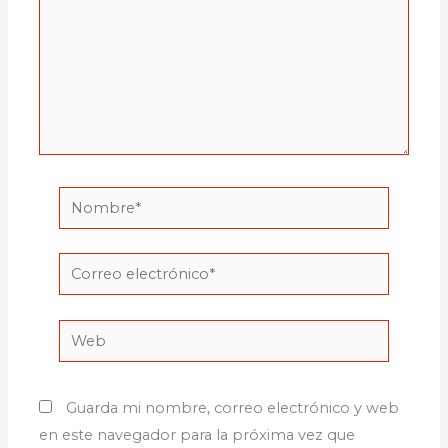
Nombre*
Correo
electrónico*
Web
Guarda mi nombre, correo electrónico y web
en este navegador para la próxima vez que