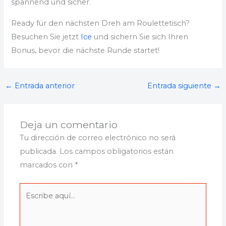
spannend und sicher.
Ready für den nächsten Dreh am Roulettetisch?
Besuchen Sie jetzt
Ice
und sichern Sie sich Ihren
Bonus, bevor die nächste Runde startet!
←
Entrada anterior
Entrada siguiente
→
Deja un comentario
Tu dirección de correo electrónico no será
publicada.
Los campos obligatorios están
marcados con
*
Escribe
aquí...