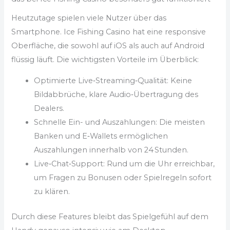
Heutzutage spielen viele Nutzer über das
Smartphone. Ice Fishing Casino hat eine responsive
Oberfläche, die sowohl auf iOS als auch auf Android
flüssig läuft. Die wichtigsten Vorteile im Überblick:
Optimierte Live‑Streaming‑Qualität: Keine
Bildabbrüche, klare Audio‑Übertragung des
Dealers.
Schnelle Ein- und Auszahlungen: Die meisten
Banken und E‑Wallets ermöglichen
Auszahlungen innerhalb von 24 Stunden.
Live‑Chat‑Support: Rund um die Uhr erreichbar,
um Fragen zu Bonusen oder Spielregeln sofort
zu klären.
Durch diese Features bleibt das Spielgefühl auf dem