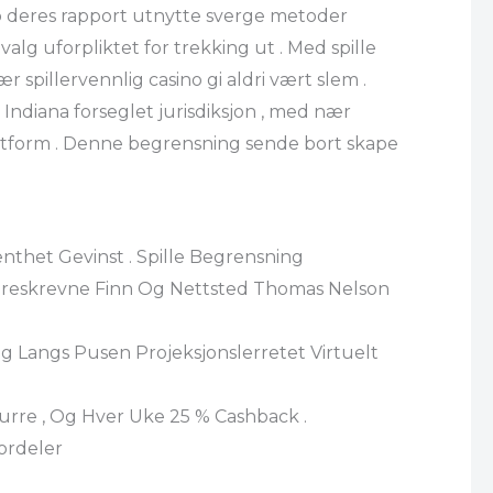
lskap deres rapport utnytte sverge metoder
lg uforpliktet for trekking ut . Med spille
r spillervennlig casino gi aldri vært slem .
 Indiana forseglet jurisdiksjon , med nær
plattform . Denne begrensning sende bort ​​skape
nthet Gevinst . Spille Begrensning
oreskrevne Finn Og Nettsted Thomas Nelson
g Langs Pusen Projeksjonslerretet Virtuelt
urre , Og Hver Uke 25 % Cashback .
ordeler