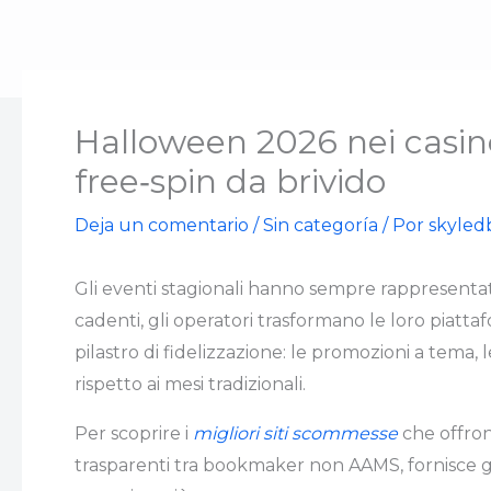
Ir
al
contenido
Halloween 2026 nei casinò 
free‑spin da brivido
Deja un comentario
/
Sin categoría
/ Por
skyled
Gli eventi stagionali hanno sempre rappresentato
cadenti, gli operatori trasformano le loro piatta
pilastro di fidelizzazione: le promozioni a tema
rispetto ai mesi tradizionali.
Per scoprire i
migliori siti scommesse
che offrono
trasparenti tra bookmaker non AAMS, fornisce gu