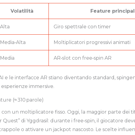
Volatilità
Feature principa
Alta
Giro spettrale con timer
Media‑Alta
Moltiplicatori progressivi animati
Media
AR‑slot con free‑spin AR
 e le interfacce AR stiano diventando standard, spingendo
di esperienze immersive.
nture (≈ 310 parole)
ti con un moltiplicatore fisso. Oggi, la maggior parte dei t
uest” di Yggdrasil: durante i free‑spin, il giocatore dev
 trappole o attivare un jackpot nascosto. Le scelte influen