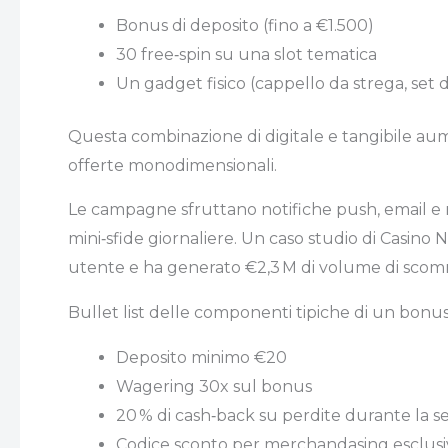
Bonus di deposito (fino a €1.500)
30 free‑spin su una slot tematica
Un gadget fisico (cappello da strega, set d
Questa combinazione di digitale e tangibile aum
offerte monodimensionali.
Le campagne sfruttano notifiche push, email e m
mini‑sfide giornaliere. Un caso studio di Casino 
utente e ha generato €2,3 M di volume di scommes
Bullet list delle componenti tipiche di un bonu
Deposito minimo €20
Wagering 30x sul bonus
20 % di cash‑back su perdite durante la 
Codice sconto per merchandasing esclusi