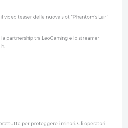
 video teaser della nuova slot “Phantom’s Lair”
è la partnership tra LeoGaming e lo streamer
 h.
prattutto per proteggere i minori. Gli operatori