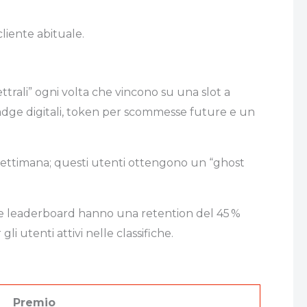
cliente abituale.
ttrali” ogni volta che vincono su una slot a
badge digitali, token per scommesse future e un
la settimana; questi utenti ottengono un “ghost
le leaderboard hanno una retention del 45 %
i utenti attivi nelle classifiche.
Premio