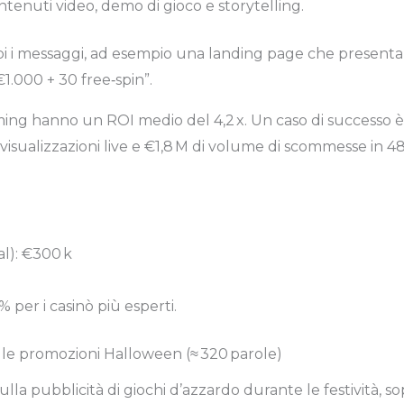
ntenuti video, demo di gioco e storytelling.
i messaggi, ad esempio una landing page che presenta il
1.000 + 30 free‑spin”.
ming hanno un ROI medio del 4,2 x. Un caso di successo 
isualizzazioni live e €1,8 M di volume di scommesse in 48
al): €300 k
 per i casinò più esperti.
lle promozioni Halloween (≈ 320 parole)
la pubblicità di giochi d’azzardo durante le festività, so