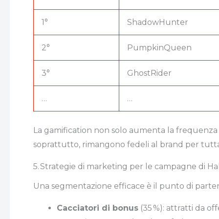
1°
ShadowHunter
2°
PumpkinQueen
3°
GhostRider
…
…
La gamification non solo aumenta la frequenza d
soprattutto, rimangono fedeli al brand per tutta
5. Strategie di marketing per le campagne di Ha
Una segmentazione efficace è il punto di parte
Cacciatori di bonus
(35 %): attratti da o