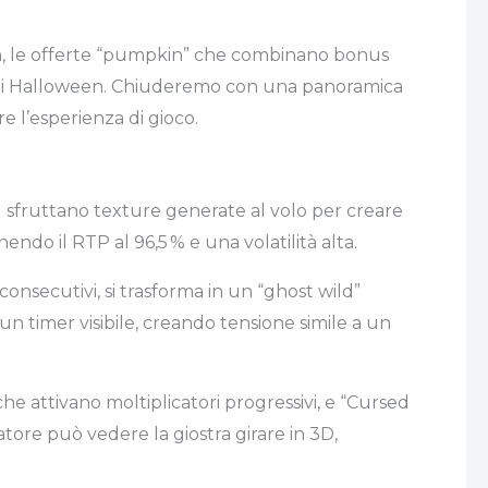
pin, le offerte “pumpkin” che combinano bonus
rnei di Halloween. Chiuderemo con una panoramica
e l’esperienza di gioco.
t) sfruttano texture generate al volo per creare
do il RTP al 96,5 % e una volatilità alta.
consecutivi, si trasforma in un “ghost wild”
un timer visibile, creando tensione simile a un
he attivano moltiplicatori progressivi, e “Cursed
tore può vedere la giostra girare in 3D,