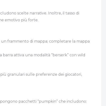
dono scelte narrative. Inoltre, il tasso di
me emotivo più forte.
care un frammento di mappa; completare la mappa
 la barra attiva una modalità “berserk” con wild
ù granulari sulle preferenze dei giocatori,
i propongono pacchetti “pumpkin” che includono: