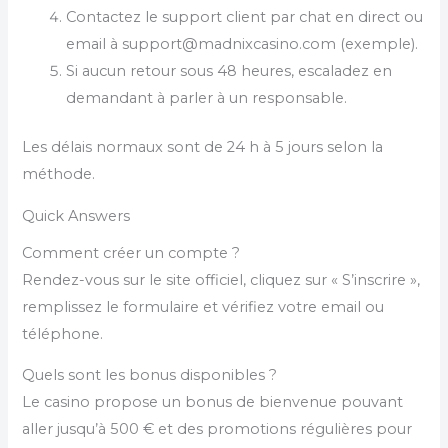
Contactez le support client par chat en direct ou
email à support@madnixcasino.com (exemple).
Si aucun retour sous 48 heures, escaladez en
demandant à parler à un responsable.
Les délais normaux sont de 24 h à 5 jours selon la
méthode.
Quick Answers
Comment créer un compte ?
Rendez-vous sur le site officiel, cliquez sur « S’inscrire »,
remplissez le formulaire et vérifiez votre email ou
téléphone.
Quels sont les bonus disponibles ?
Le casino propose un bonus de bienvenue pouvant
aller jusqu’à 500 € et des promotions régulières pour