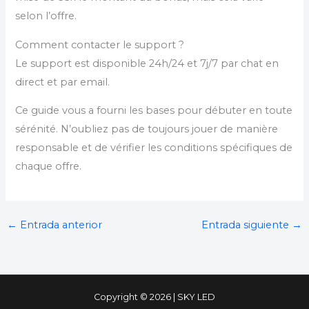
selon l’offre.
Comment contacter le support ?
Le support est disponible 24h/24 et 7j/7 par chat en
direct et par email.
Ce guide vous a fourni les bases pour débuter en toute
sérénité. N’oubliez pas de toujours jouer de manière
responsable et de vérifier les conditions spécifiques de
chaque offre.
←
Entrada anterior
Entrada siguiente
→
Copyright © 2026 | SKY LED