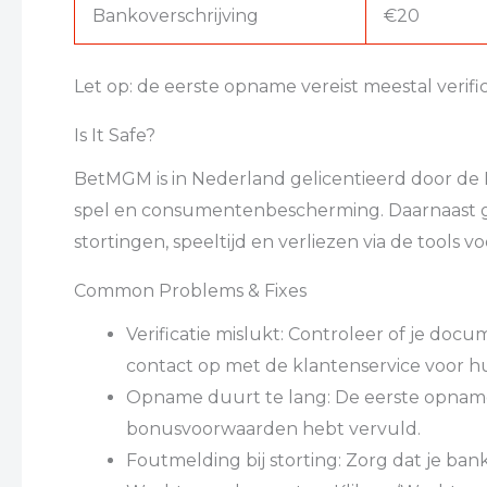
Bankoverschrijving
€20
Let op: de eerste opname vereist meestal veri
Is It Safe?
BetMGM is in Nederland gelicentieerd door de Ka
spel en consumentenbescherming. Daarnaast gebr
stortingen, speeltijd en verliezen via de tools 
Common Problems & Fixes
Verificatie mislukt: Controleer of je do
contact op met de klantenservice voor h
Opname duurt te lang: De eerste opname k
bonusvoorwaarden hebt vervuld.
Foutmelding bij storting: Zorg dat je b