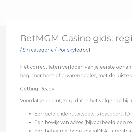
Ir
al
contenido
BetMGM Casino gids: regis
/
Sin categoría
/ Por
skyledbol
Het correct laten verlopen van je eerste opname
beginner bent of ervaren speler, met de juist
Getting Ready
Voordat je begint, zorg dat je het volgende bij
Een geldig identiteitsbewijs (paspoort, ID-ka
Een bewijs van adres (bijvoorbeeld een r
Een betaalmethode zoals iDEAL, creditcar