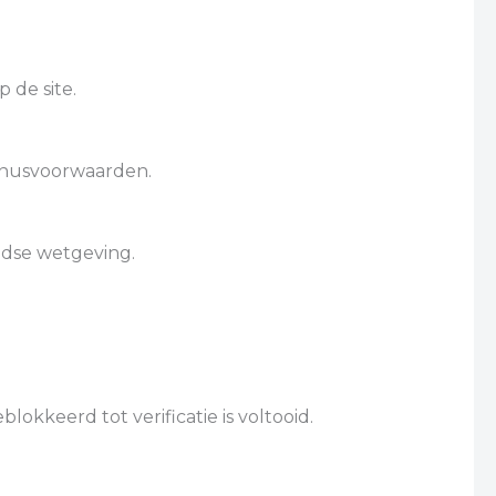
 de site.
 bonusvoorwaarden.
ndse wetgeving.
kkeerd tot verificatie is voltooid.