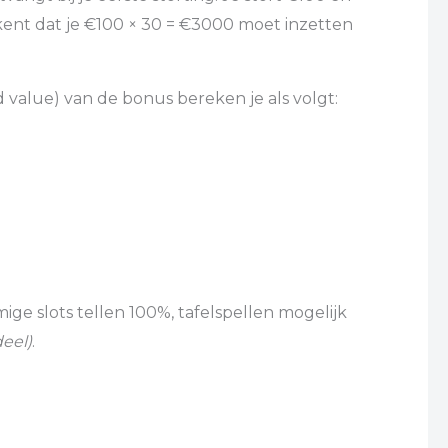
ent dat je €100 × 30 = €3000 moet inzetten
 value) van de bonus bereken je als volgt:
ge slots tellen 100%, tafelspellen mogelijk
eel)
.