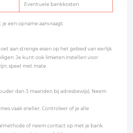
Eventuele bankkosten
t je een opname aanvraagt.
oet aan strenge eisen op het gebied van eerlijk
igen. Je kunt ook limieten instellen voor
jn; speel met mate.
et ouder dan 3 maanden bij adresbewijs). Neem
s vaak sneller. Controleer of je alle
taalmethode of neem contact op met je bank.