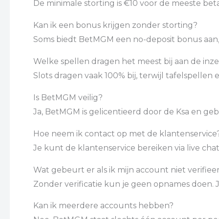
De minimale storting is €10 voor de meeste be
Kan ik een bonus krijgen zonder storting?
Soms biedt BetMGM een no-deposit bonus aan, maa
Welke spellen dragen het meest bij aan de inze
Slots dragen vaak 100% bij, terwijl tafelspellen
Is BetMGM veilig?
Ja, BetMGM is gelicentieerd door de Ksa en geb
Hoe neem ik contact op met de klantenservice
Je kunt de klantenservice bereiken via live chat,
Wat gebeurt er als ik mijn account niet verifiee
Zonder verificatie kun je geen opnames doen. J
Kan ik meerdere accounts hebben?