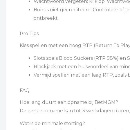
Wachtwoord vergeten: Klik op ‘Wachtwoord
Bonus niet gecrediteerd: Controleer of j
ontbreekt.
Pro Tips
Kies spellen met een hoog RTP (Return To Play
Slots zoals Blood Suckers (RTP 98%) en Sta
Blackjack met een huisvoordeel van minde
Vermijd spellen met een laag RTP, zoals 
FAQ
Hoe lang duurt een opname bij BetMGM?
De eerste opname kan tot 3 werkdagen duren, 
Wat is de minimale storting?