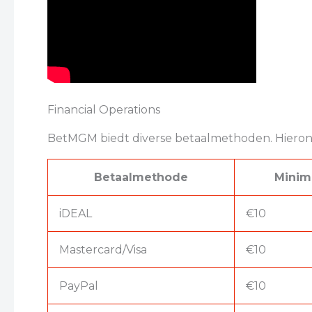
Financial Operations
BetMGM biedt diverse betaalmethoden. Hierond
Betaalmethode
Minima
iDEAL
€10
Mastercard/Visa
€10
PayPal
€10