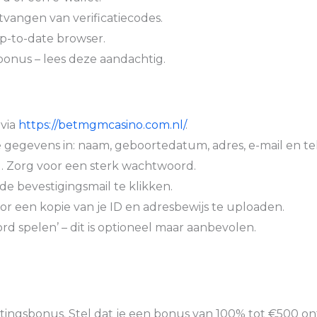
tvangen van verificatiecodes.
p-to-date browser.
nus – lees deze aandachtig.
 via
https://betmgmcasino.com.nl/
.
ijke gegevens in: naam, geboortedatum, adres, e-mail en
 Zorg voor een sterk wachtwoord.
 de bevestigingsmail te klikken.
oor een kopie van je ID en adresbewijs te uploaden.
rd spelen’ – dit is optioneel maar aanbevolen.
ngsbonus. Stel dat je een bonus van 100% tot €500 ontva