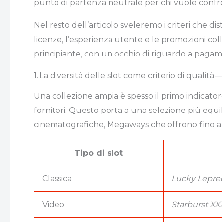
punto di partenza neutrale per chi vuole confro
Nel resto dell’articolo sveleremo i criteri che di
licenze, l’esperienza utente e le promozioni coll
principiante, con un occhio di riguardo a pagamen
1. La diversità delle slot come criterio di qualità 
Una collezione ampia è spesso il primo indicatore
fornitori. Questo porta a una selezione più equilib
cinematografiche, Megaways che offrono fino a 1
Tipo di slot
Classica
Lucky Lepr
Video
Starburst X