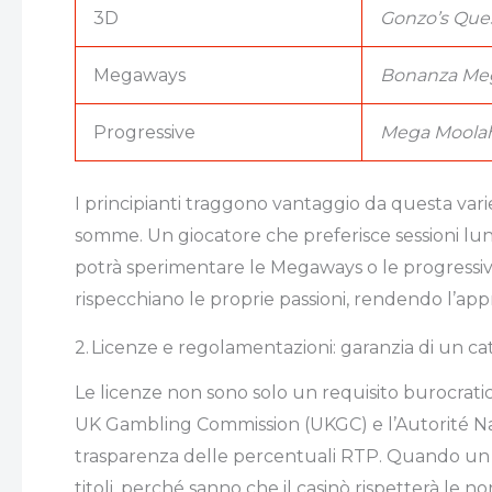
3D
Gonzo’s Que
Megaways
Bonanza Me
Progressive
Mega Moola
I principianti traggono vantaggio da questa vari
somme. Un giocatore che preferisce sessioni lungh
potrà sperimentare le Megaways o le progressive. 
rispecchiano le proprie passioni, rendendo l’ap
2. Licenze e regolamentazioni: garanzia di un ca
Le licenze non sono solo un requisito burocratic
UK Gambling Commission (UKGC) e l’Autorité Nat
trasparenza delle percentuali RTP. Quando un cas
titoli, perché sanno che il casinò rispetterà le no