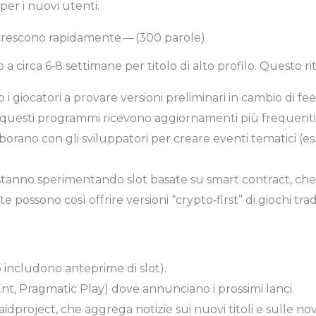
er i nuovi utenti.
 crescono rapidamente — (300 parole)
ato a circa 6‑8 settimane per titolo di alto profilo. Questo 
no i giocatori a provare versioni preliminari in cambio di f
a questi programmi ricevono aggiornamenti più frequenti
laborano con gli sviluppatori per creare eventi tematici 
 stanno sperimentando slot basate su smart contract, c
 possono così offrire versioni “crypto‑first” di giochi tradi
so includono anteprime di slot).
tEnt, Pragmatic Play) dove annunciano i prossimi lanci.
project, che aggrega notizie sui nuovi titoli e sulle novi