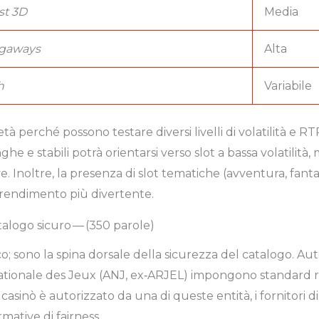
st 3D
Media
gaways
Alta
h
Variabile
età perché possono testare diversi livelli di volatilità e
e e stabili potrà orientarsi verso slot a bassa volatilità
Inoltre, la presenza di slot tematiche (avventura, fantasy,
prendimento più divertente.
talogo sicuro — (350 parole)
o; sono la spina dorsale della sicurezza del catalogo. A
ionale des Jeux (ANJ, ex‑ARJEL) impongono standard rigor
inò è autorizzato da una di queste entità, i fornitori di 
rmative di fairness.