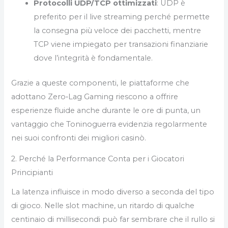
Protocolli UDP/TCP ottimizzati
: UDP è
preferito per il live streaming perché permette
la consegna più veloce dei pacchetti, mentre
TCP viene impiegato per transazioni finanziarie
dove l’integrità è fondamentale.
Grazie a queste componenti, le piattaforme che
adottano Zero‑Lag Gaming riescono a offrire
esperienze fluide anche durante le ore di punta, un
vantaggio che Toninoguerra evidenzia regolarmente
nei suoi confronti dei migliori casinò.
2. Perché la Performance Conta per i Giocatori
Principianti
La latenza influisce in modo diverso a seconda del tipo
di gioco. Nelle slot machine, un ritardo di qualche
centinaio di millisecondi può far sembrare che il rullo si