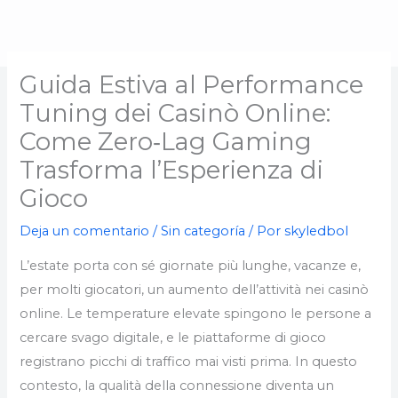
Ir
al
contenido
Guida Estiva al Performance
Tuning dei Casinò Online:
Come Zero‑Lag Gaming
Trasforma l’Esperienza di
Gioco
Deja un comentario
/
Sin categoría
/ Por
skyledbol
L’estate porta con sé giornate più lunghe, vacanze e,
per molti giocatori, un aumento dell’attività nei casinò
online. Le temperature elevate spingono le persone a
cercare svago digitale, e le piattaforme di gioco
registrano picchi di traffico mai visti prima. In questo
contesto, la qualità della connessione diventa un