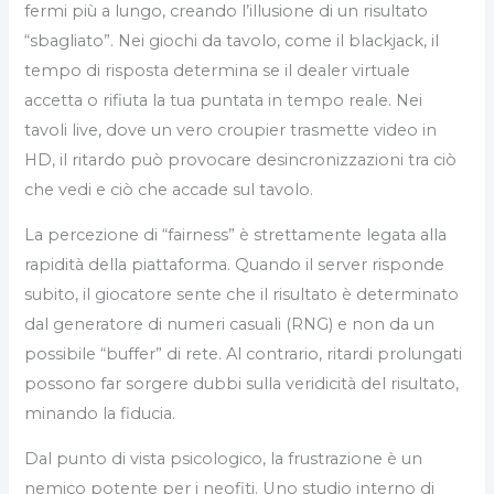
fermi più a lungo, creando l’illusione di un risultato
“sbagliato”. Nei giochi da tavolo, come il blackjack, il
tempo di risposta determina se il dealer virtuale
accetta o rifiuta la tua puntata in tempo reale. Nei
tavoli live, dove un vero croupier trasmette video in
HD, il ritardo può provocare desincronizzazioni tra ciò
che vedi e ciò che accade sul tavolo.
La percezione di “fairness” è strettamente legata alla
rapidità della piattaforma. Quando il server risponde
subito, il giocatore sente che il risultato è determinato
dal generatore di numeri casuali (RNG) e non da un
possibile “buffer” di rete. Al contrario, ritardi prolungati
possono far sorgere dubbi sulla veridicità del risultato,
minando la fiducia.
Dal punto di vista psicologico, la frustrazione è un
nemico potente per i neofiti. Uno studio interno di