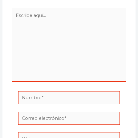
Escribe
aquí...
Nombre*
Correo
electrónico*
Web