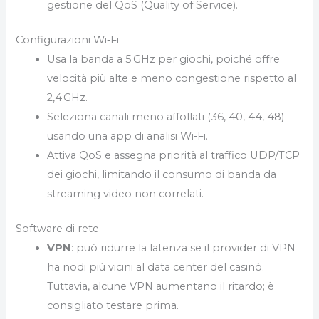
gestione del QoS (Quality of Service).
Configurazioni Wi‑Fi
Usa la banda a 5 GHz per giochi, poiché offre
velocità più alte e meno congestione rispetto al
2,4 GHz.
Seleziona canali meno affollati (36, 40, 44, 48)
usando una app di analisi Wi‑Fi.
Attiva QoS e assegna priorità al traffico UDP/TCP
dei giochi, limitando il consumo di banda da
streaming video non correlati.
Software di rete
VPN
: può ridurre la latenza se il provider di VPN
ha nodi più vicini al data center del casinò.
Tuttavia, alcune VPN aumentano il ritardo; è
consigliato testare prima.