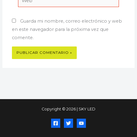
Guarda mi nombre, correo electrónico y web
en este navegador para la próxima vez que
comente.
Copyright © 2026 | SKY LED