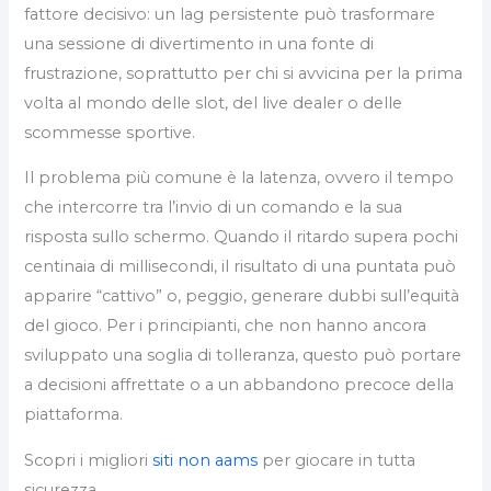
fattore decisivo: un lag persistente può trasformare
una sessione di divertimento in una fonte di
frustrazione, soprattutto per chi si avvicina per la prima
volta al mondo delle slot, del live dealer o delle
scommesse sportive.
Il problema più comune è la latenza, ovvero il tempo
che intercorre tra l’invio di un comando e la sua
risposta sullo schermo. Quando il ritardo supera pochi
centinaia di millisecondi, il risultato di una puntata può
apparire “cattivo” o, peggio, generare dubbi sull’equità
del gioco. Per i principianti, che non hanno ancora
sviluppato una soglia di tolleranza, questo può portare
a decisioni affrettate o a un abbandono precoce della
piattaforma.
Scopri i migliori
siti non aams
per giocare in tutta
sicurezza.