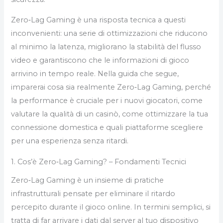
Zero‑Lag Gaming è una risposta tecnica a questi
inconvenienti: una serie di ottimizzazioni che riducono
al minimo la latenza, migliorano la stabilità del flusso
video e garantiscono che le informazioni di gioco
arrivino in tempo reale. Nella guida che segue,
imparerai cosa sia realmente Zero‑Lag Gaming, perché
la performance è cruciale per i nuovi giocatori, come
valutare la qualità di un casinò, come ottimizzare la tua
connessione domestica e quali piattaforme scegliere
per una esperienza senza ritardi.
1. Cos’è Zero‑Lag Gaming? – Fondamenti Tecnici
Zero‑Lag Gaming è un insieme di pratiche
infrastrutturali pensate per eliminare il ritardo
percepito durante il gioco online. In termini semplici, si
tratta di far arrivare i dati dal server al tuo dispositivo