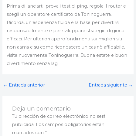
Prima di lanciarti, prova i test di ping, regola il router e
scegli un operatore certificato da Toninoguerra.
Ricorda, un’esperienza fluida è la base per divertirsi
responsabilmente e per sviluppare strategie di gioco
efficaci. Per ulteriori approfondimenti sui migliori siti
non aams e su come riconoscere un casinò affidabile,
visita nuovamente Toninoguerra. Buona estate e buon
divertimento senza lag!
←
Entrada anterior
Entrada siguiente
→
Deja un comentario
Tu dirección de correo electrónico no será
publicada.
Los campos obligatorios están
marcados con
*