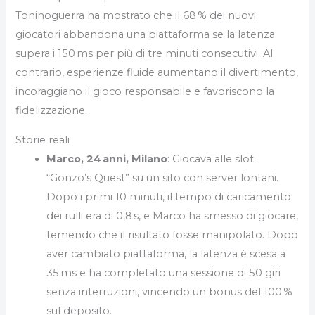
Toninoguerra ha mostrato che il 68 % dei nuovi
giocatori abbandona una piattaforma se la latenza
supera i 150 ms per più di tre minuti consecutivi. Al
contrario, esperienze fluide aumentano il divertimento,
incoraggiano il gioco responsabile e favoriscono la
fidelizzazione.
Storie reali
Marco, 24 anni, Milano
: Giocava alle slot
“Gonzo’s Quest” su un sito con server lontani.
Dopo i primi 10 minuti, il tempo di caricamento
dei rulli era di 0,8 s, e Marco ha smesso di giocare,
temendo che il risultato fosse manipolato. Dopo
aver cambiato piattaforma, la latenza è scesa a
35 ms e ha completato una sessione di 50 giri
senza interruzioni, vincendo un bonus del 100 %
sul deposito.