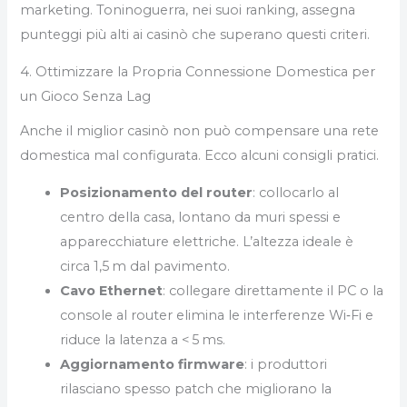
marketing. Toninoguerra, nei suoi ranking, assegna
punteggi più alti ai casinò che superano questi criteri.
4. Ottimizzare la Propria Connessione Domestica per
un Gioco Senza Lag
Anche il miglior casinò non può compensare una rete
domestica mal configurata. Ecco alcuni consigli pratici.
Posizionamento del router
: collocarlo al
centro della casa, lontano da muri spessi e
apparecchiature elettriche. L’altezza ideale è
circa 1,5 m dal pavimento.
Cavo Ethernet
: collegare direttamente il PC o la
console al router elimina le interferenze Wi‑Fi e
riduce la latenza a < 5 ms.
Aggiornamento firmware
: i produttori
rilasciano spesso patch che migliorano la