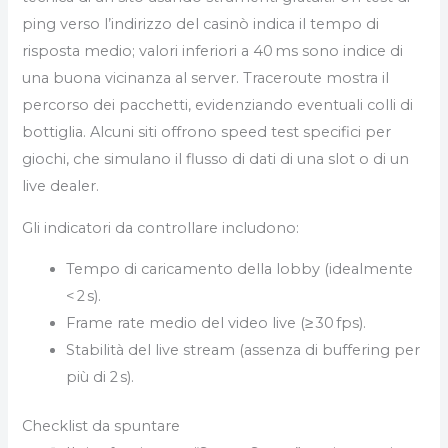
ping verso l’indirizzo del casinò indica il tempo di
risposta medio; valori inferiori a 40 ms sono indice di
una buona vicinanza al server. Traceroute mostra il
percorso dei pacchetti, evidenziando eventuali colli di
bottiglia. Alcuni siti offrono speed test specifici per
giochi, che simulano il flusso di dati di una slot o di un
live dealer.
Gli indicatori da controllare includono:
Tempo di caricamento della lobby (idealmente
< 2 s).
Frame rate medio del video live (≥ 30 fps).
Stabilità del live stream (assenza di buffering per
più di 2 s).
Checklist da spuntare