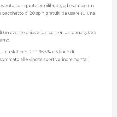
un evento con quote equilibrate, ad esempio un
n pacchetto di 20 spin gratuiti da usare su una
 di un evento chiave (un corner, un penalty). Se
terno.
, una slot con RTP 96,5 % e 5 linee di
 sommato alle vincite sportive, incrementa il