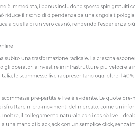
ne è immediata, i bonus includono spesso spin gratuiti colle
inò riduce il rischio di dipendenza da una singola tipologia
ica a quella di un vero casinò, rendendo l’esperienza più 
online
a subito una trasformazione radicale. La crescita esponenzi
li operatori a investire in infrastrutture più veloci e a in
 Italia, le scommesse live rappresentano oggi oltre il 40 
tra scommesse pre‑partita e live è evidente. Le quote pre‑
ità di sfruttare micro‑movimenti del mercato, come un info
 Inoltre, il collegamento naturale con i casinò live – dealer
 una mano di blackjack con un semplice click, senza inte