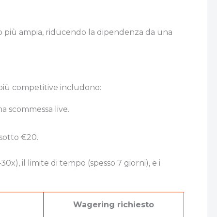
oco più ampia, riducendo la dipendenza da una
più competitive includono:
ima scommessa live.
 sotto €20.
), il limite di tempo (spesso 7 giorni), e i
Wagering richiesto