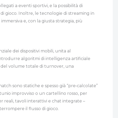
gati a eventi sportivi, e la possibilità di
 di gioco. Inoltre, le tecnologie di streaming in
immersiva e, con la giusta strategia, più
ale dei dispositivi mobili, unita al
trodurre algoritmi di intelligenza artificiale
% del volume totale di turnover, una
match sono statiche e spesso già “pre‑calcolate”
rtunio improvviso o un cartellino rosso, per
 reali, tavoli interattivi e chat integrate –
rrompere il flusso di gioco.