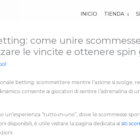
INICIO
TIENDA
S
etting: come unire scommesse 
zare le vincite e ottenere spin 
bol
zionale betting: scommettere mentre l’azione si svolge, re
ico consente ai giocatori di sentire l’adrenalina di un
o un’esperienza “tutto‑in‑uno”, dove le scommesse sportiv
i disponibili, è utile visitare la pagina dedicata ai
siti sc
zioni.