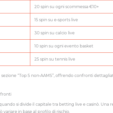
20 spin su ogni scommessa €10+
15 spin su e‑sports live
30 spin su calcio live
10 spin su ogni evento basket
25 spin su tennis live
ezione “Top 5 non‑AAMS”, offrendo confronti dettagliati p
fronti
ndo si divide il capitale tra betting live e casinò. Una re
variare in base al profilo di rischio.