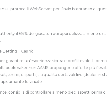
atenza, protocolli WebSocket per l’invio istantaneo di quot
ity, il 68 % dei giocatori europei utilizza almeno una pia
.
ve Betting + Casinò
r garantire un’esperienza sicura e profittevole. Il primo cr
olti bookmaker non AAMS propongono offerte più flessib
sket, tennis, e‑sports), la qualità dei tavoli live (dealer in 
rapidamente le vincite.
e, consiglia di controllare almeno dieci aspetti prima di r