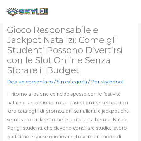
Ir
al
contenido
Gioco Responsabile e
Jackpot Natalizi: Come gli
Studenti Possono Divertirsi
con le Slot Online Senza
Sforare il Budget
Deja un comentario
/
Sin categoría
/ Por
skyledbol
Il ritorno a lezione coincide spesso con le festività
natalizie, un periodo in cui i casinò online riempiono i
loro cataloghi di promozioni scintillanti e jackpot che
sembrano brillare come le luci di un albero di Natale.
Per gli studenti, che devono conciliare studio, lavoro
part‑time e spese quotidiane, trovare un modo di