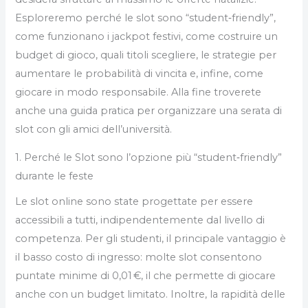
Esploreremo perché le slot sono “student‑friendly”,
come funzionano i jackpot festivi, come costruire un
budget di gioco, quali titoli scegliere, le strategie per
aumentare le probabilità di vincita e, infine, come
giocare in modo responsabile. Alla fine troverete
anche una guida pratica per organizzare una serata di
slot con gli amici dell’università.
1. Perché le Slot sono l’opzione più “student‑friendly”
durante le feste
Le slot online sono state progettate per essere
accessibili a tutti, indipendentemente dal livello di
competenza. Per gli studenti, il principale vantaggio è
il basso costo di ingresso: molte slot consentono
puntate minime di 0,01 €, il che permette di giocare
anche con un budget limitato. Inoltre, la rapidità delle