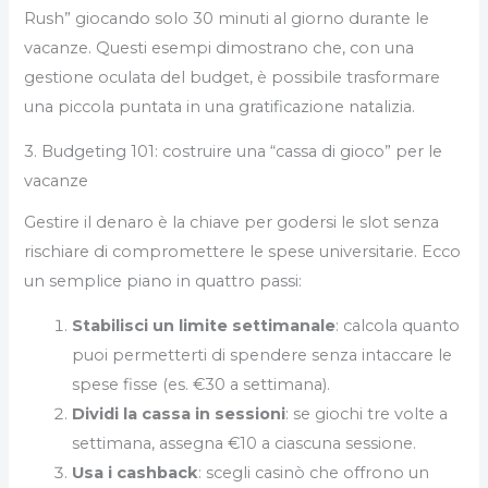
Rush” giocando solo 30 minuti al giorno durante le
vacanze. Questi esempi dimostrano che, con una
gestione oculata del budget, è possibile trasformare
una piccola puntata in una gratificazione natalizia.
3. Budgeting 101: costruire una “cassa di gioco” per le
vacanze
Gestire il denaro è la chiave per godersi le slot senza
rischiare di compromettere le spese universitarie. Ecco
un semplice piano in quattro passi:
Stabilisci un limite settimanale
: calcola quanto
puoi permetterti di spendere senza intaccare le
spese fisse (es. €30 a settimana).
Dividi la cassa in sessioni
: se giochi tre volte a
settimana, assegna €10 a ciascuna sessione.
Usa i cashback
: scegli casinò che offrono un