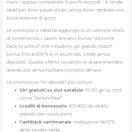
mani – spesso completate in pochi secondi – le rende
ideali per brevi pause studio, senza dover dedicare ore
a una sessione di gioco.
Le promozioni natalizie aggiungono un ulteriore strato
di convenienza. I casinò lanciano bonus “welcome
back to school” che includono giri gratuiti, match
bonus fino al 200 % e, in alcuni casi, crediti senza
deposito. Queste offerte consentono di sperimentare
diverse slot senza rischiare il proprio denaro.
Le promozioni “no deposit” più comuni
Giri gratuiti su slot natalizie
: 20‑50 giri su titoli
come “Santa’s Reel”.
Crediti di benvenuto
: €10‑€20 di credito
gratuito per nuovi utenti.
Cashback settimanale
: restituzione del 5 %
delle perdite nette.