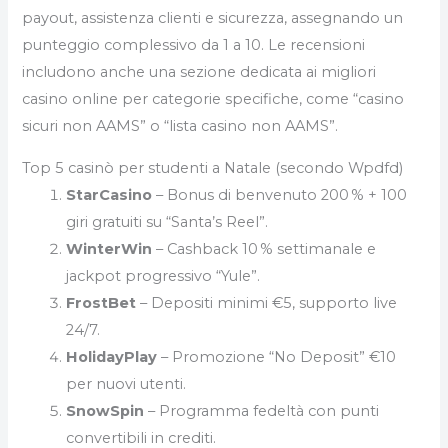
payout, assistenza clienti e sicurezza, assegnando un
punteggio complessivo da 1 a 10. Le recensioni
includono anche una sezione dedicata ai migliori
casino online per categorie specifiche, come “casino
sicuri non AAMS” o “lista casino non AAMS”.
Top 5 casinò per studenti a Natale (secondo Wpdfd)
StarCasino
– Bonus di benvenuto 200 % + 100
giri gratuiti su “Santa’s Reel”.
WinterWin
– Cashback 10 % settimanale e
jackpot progressivo “Yule”.
FrostBet
– Depositi minimi €5, supporto live
24/7.
HolidayPlay
– Promozione “No Deposit” €10
per nuovi utenti.
SnowSpin
– Programma fedeltà con punti
convertibili in crediti.