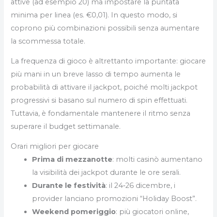
attive (ad esempio 20) ma impostare la puntata
minima per linea (es. €0,01). In questo modo, si
coprono più combinazioni possibili senza aumentare
la scommessa totale.
La frequenza di gioco è altrettanto importante: giocare
più mani in un breve lasso di tempo aumenta le
probabilità di attivare il jackpot, poiché molti jackpot
progressivi si basano sul numero di spin effettuati.
Tuttavia, è fondamentale mantenere il ritmo senza
superare il budget settimanale.
Orari migliori per giocare
Prima di mezzanotte
: molti casinò aumentano
la visibilità dei jackpot durante le ore serali.
Durante le festività
: il 24‑26 dicembre, i
provider lanciano promozioni “Holiday Boost”.
Weekend pomeriggio
: più giocatori online,