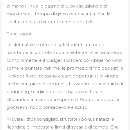
di mano i link alle pagine di auto‑esclusione e di
monitorare il tempo di gioco per garantire che la
serata rimanga divertente e responsabile.
Conclusione
Le slot natalizie offrono agli studenti un modo
divertente e controllato per celebrare le festività senza
compromettere il budget accademico. Abbiamo visto
come le puntate minime, le promozioni “no deposit” e
i jackpot festivi possano creare opportunità di vincita
anche con piccole somme. Utilizzando le linee guida di
budgeting, scegliendo slot a bassa volatilità e
affidandosi a recensioni esperte di Wpdfd, è possibile
giocare in modo consapevole e sicuro.
Provate i titoli consigliati, sfruttate i bonus natalizi e
ricordate di impostare limiti di spesa e di tempo. Che