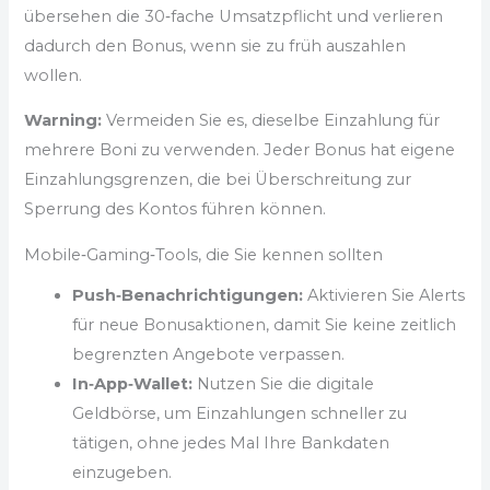
übersehen die 30‑fache Umsatzpflicht und verlieren
dadurch den Bonus, wenn sie zu früh auszahlen
wollen.
Warning:
Vermeiden Sie es, dieselbe Einzahlung für
mehrere Boni zu verwenden. Jeder Bonus hat eigene
Einzahlungsgrenzen, die bei Überschreitung zur
Sperrung des Kontos führen können.
Mobile‑Gaming‑Tools, die Sie kennen sollten
Push‑Benachrichtigungen:
Aktivieren Sie Alerts
für neue Bonusaktionen, damit Sie keine zeitlich
begrenzten Angebote verpassen.
In‑App‑Wallet:
Nutzen Sie die digitale
Geldbörse, um Einzahlungen schneller zu
tätigen, ohne jedes Mal Ihre Bankdaten
einzugeben.