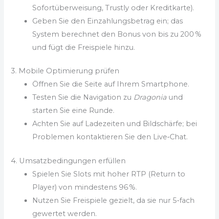
Sofortüberweisung, Trustly oder Kreditkarte).
Geben Sie den Einzahlungsbetrag ein; das
System berechnet den Bonus von bis zu 200 %
und fügt die Freispiele hinzu.
3. Mobile Optimierung prüfen
Öffnen Sie die Seite auf Ihrem Smartphone.
Testen Sie die Navigation zu
Dragonia
und
starten Sie eine Runde.
Achten Sie auf Ladezeiten und Bildschärfe; bei
Problemen kontaktieren Sie den Live‑Chat.
4. Umsatzbedingungen erfüllen
Spielen Sie Slots mit hoher RTP (Return to
Player) von mindestens 96 %.
Nutzen Sie Freispiele gezielt, da sie nur 5‑fach
gewertet werden.