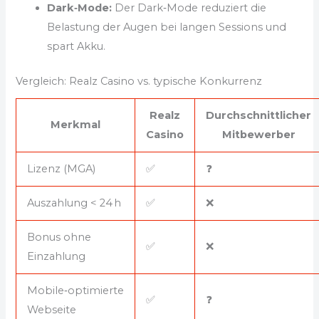
Dark‑Mode:
Der Dark‑Mode reduziert die
Belastung der Augen bei langen Sessions und
spart Akku.
Vergleich: Realz Casino vs. typische Konkurrenz
Realz
Durchschnittlicher
Merkmal
Casino
Mitbewerber
Lizenz (MGA)
✅
❓
Auszahlung < 24 h
✅
❌
Bonus ohne
✅
❌
Einzahlung
Mobile‑optimierte
✅
❓
Webseite