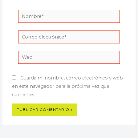
Nombre*
Correo
electrónico*
Web
Guarda mi nombre, correo electrónico y web
en este navegador para la próxima vez que
comente.