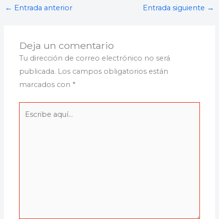
←
Entrada anterior
Entrada siguiente
→
Deja un comentario
Tu dirección de correo electrónico no será
publicada.
Los campos obligatorios están
marcados con
*
Escribe
aquí...