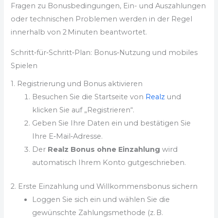
Fragen zu Bonusbedingungen, Ein- und Auszahlungen
oder technischen Problemen werden in der Regel
innerhalb von 2 Minuten beantwortet.
Schritt‑für‑Schritt‑Plan: Bonus‑Nutzung und mobiles
Spielen
1. Registrierung und Bonus aktivieren
Besuchen Sie die Startseite von
Realz
und
klicken Sie auf „Registrieren“.
Geben Sie Ihre Daten ein und bestätigen Sie
Ihre E‑Mail‑Adresse.
Der
Realz Bonus ohne Einzahlung
wird
automatisch Ihrem Konto gutgeschrieben.
2. Erste Einzahlung und Willkommensbonus sichern
Loggen Sie sich ein und wählen Sie die
gewünschte Zahlungsmethode (z. B.