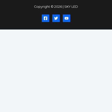
Copyright © 2026 | SKY LED