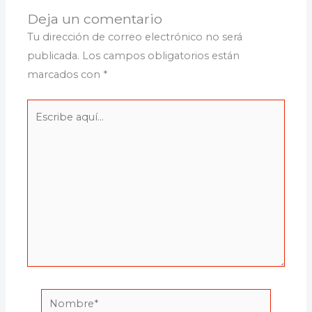
Deja un comentario
Tu dirección de correo electrónico no será
publicada.
Los campos obligatorios están
marcados con
*
Escribe
aquí...
Nombre*