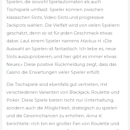
Spielen, die sowohl Spielautomaten als auch
Tischspiele umfasst. Spieler können zwischen
klassischen Slots, Video-Slots und progressive
Jackpots wählen. Die Vielfalt wird von vielen Spielern
geschätzt, denn so ist für jeden Geschmack etwas
dabei. Laut einem Spieler namens
Markus H.
«Die
Auswahl an Spielen ist fantastisch. Ich liebe es, neue
Slots auszuprobieren, und hier gibt es immer etwas
Neues.» Diese positive Rückmeldung zeigt, dass das
Casino die Erwartungen vieler Spieler erfüllt.
Die Tischspiele sind ebenfalls gut vertreten, mit
verschiedenen Varianten von Blackjack, Roulette und
Poker. Diese Spiele bieten nicht nur Unterhaltung,
sondern auch die Möglichkeit, strategisch zu spielen
und die Gewinnchancen zu erhöhen.
Anna K.
berichtete: «Ich bin ein großer Fan von Roulette und