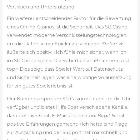
Vertrauen und Unterstützung
Ein weiterer entscheidender Faktor für die Bewertung
eines Online-Casinos ist die Sicherheit. Das SG Casino
verwendet moderne Verschlüsselungstechnologien,
um die Daten seiner Spieler zu schützen.
Stefan W.
äußerte sich positiv: «Ich fühle mich sicher, wenn ich
im SG Casino spiele. Die Sicherheitsmaßnahmen sind
top.» Dies zeigt, dass Spieler Wert auf Datenschutz
und Sicherheit legen, was eine wichtige Voraussetzung
für ein gutes Spielerlebnis ist.
Der Kundensupport im SG Casino ist rund um die Uhr
verfügbar und bietet Hilfe über verschiedene Kanäle,
darunter Live-Chat, E-Mail und Telefon.
Birgit N.
hat
positive Erfahrungen gemacht: «Ich hatte eine Frage
zur Auszahlung und der Support hat mir schnell und