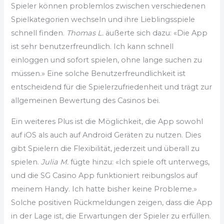
Spieler können problemlos zwischen verschiedenen
Spielkategorien wechseln und ihre Lieblingsspiele
schnell finden.
Thomas L.
äußerte sich dazu: «Die App
ist sehr benutzerfreundlich. Ich kann schnell
einloggen und sofort spielen, ohne lange suchen zu
müssen.» Eine solche Benutzerfreundlichkeit ist
entscheidend für die Spielerzufriedenheit und trägt zur
allgemeinen Bewertung des Casinos bei.
Ein weiteres Plus ist die Möglichkeit, die App sowohl
auf iOS als auch auf Android Geräten zu nutzen. Dies
gibt Spielern die Flexibilität, jederzeit und überall zu
spielen.
Julia M.
fügte hinzu: «Ich spiele oft unterwegs,
und die SG Casino App funktioniert reibungslos auf
meinem Handy. Ich hatte bisher keine Probleme.»
Solche positiven Rückmeldungen zeigen, dass die App
in der Lage ist, die Erwartungen der Spieler zu erfüllen.