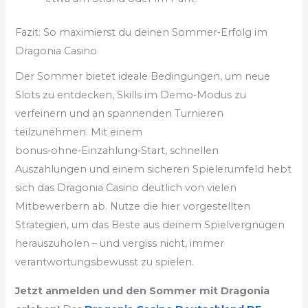
Fazit: So maximierst du deinen Sommer‑Erfolg im
Dragonia Casino
Der Sommer bietet ideale Bedingungen, um neue
Slots zu entdecken, Skills im Demo‑Modus zu
verfeinern und an spannenden Turnieren
teilzunehmen. Mit einem
bonus‑ohne‑Einzahlung‑Start, schnellen
Auszahlungen und einem sicheren Spielerumfeld hebt
sich das Dragonia Casino deutlich von vielen
Mitbewerbern ab. Nutze die hier vorgestellten
Strategien, um das Beste aus deinem Spielvergnügen
herauszuholen – und vergiss nicht, immer
verantwortungsbewusst zu spielen.
Jetzt anmelden und den Sommer mit Dragonia