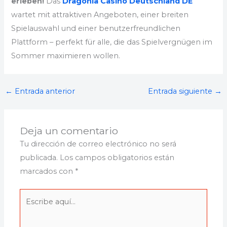
erleben!
Das
Dragonia Casino Deutschland DE
wartet mit attraktiven Angeboten, einer breiten
Spielauswahl und einer benutzerfreundlichen
Plattform – perfekt für alle, die das Spielvergnügen im
Sommer maximieren wollen.
←
Entrada anterior
Entrada siguiente
→
Deja un comentario
Tu dirección de correo electrónico no será
publicada.
Los campos obligatorios están
marcados con
*
Escribe
aquí...