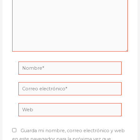
Nombre*
Correo
electrónico*
Web
Guarda mi nombre, correo electrónico y web
en este navegador para la próxima vez que