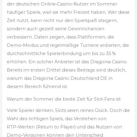
der deutschen Online‑Casino‑Nutzer im Sommer
häufiger Spiele, weil sie mehr Freizeit haben. Wer diese
Zeit nutzt, kann nicht nur den Spielspaß steigern,
sondern auch gezielt seine Gewinnchancen
verbessern. Daten zeigen, dass Plattformen, die
Demo‑Modus und regelmäßige Turniere anbieten, die
durchschnittliche Spielerbindung um bis zu 35 %
erhöhen. Ein solcher Anbieter ist das Dragonia Casino.
Bereits im ersten Drittel dieses Beitrags wird deutlich,
warum das Dragonia Casino Deutschland DE in
diesem Bereich führend ist.
Warum der Sommer die beste Zeit für Slot‑Fans ist
Viele Spieler denken, Slots seien reines Glück. Doch die
Wahl des richtigen Spiels, das Verstehen von
RTP‑Werten (Return to Player) und das Nutzen von
Demo‑Versionen können den Unterschied