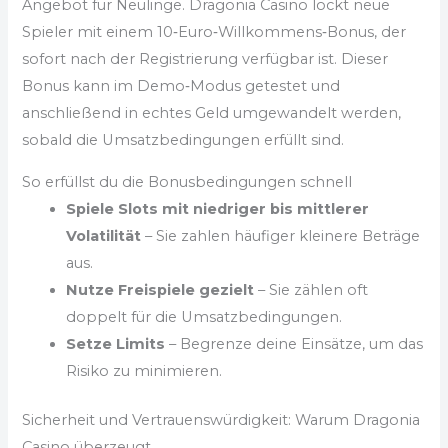
Angebot für Neulinge. Dragonia Casino lockt neue
Spieler mit einem 10‑Euro‑Willkommens‑Bonus, der
sofort nach der Registrierung verfügbar ist. Dieser
Bonus kann im Demo‑Modus getestet und
anschließend in echtes Geld umgewandelt werden,
sobald die Umsatzbedingungen erfüllt sind.
So erfüllst du die Bonusbedingungen schnell
Spiele Slots mit niedriger bis mittlerer
Volatilität
– Sie zahlen häufiger kleinere Beträge
aus.
Nutze Freispiele gezielt
– Sie zählen oft
doppelt für die Umsatzbedingungen.
Setze Limits
– Begrenze deine Einsätze, um das
Risiko zu minimieren.
Sicherheit und Vertrauenswürdigkeit: Warum Dragonia
Casino überzeugt