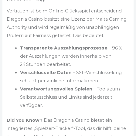
Vertrauen ist beim Online‑Glücksspiel entscheidend.
Dragonia Casino besitzt eine Lizenz der Malta Gaming
Authority und wird regelmäßig von unabhängigen
Prüfern auf Fairness getestet. Das bedeutet:
Transparente Auszahlungsprozesse
– 96 %
der Auszahlungen werden innerhalb von
24 Stunden bearbeitet.
Verschlüsselte Daten
– SSL‑Verschlüsselung
schützt persönliche Informationen.
Verantwortungsvolles Spielen
– Tools zum
Selbstausschluss und Limits sind jederzeit
verfügbar.
Did You Know?
Das Dragonia Casino bietet ein
integriertes „Spielzeit‑Tracker“-Tool, das dir hilft, deine