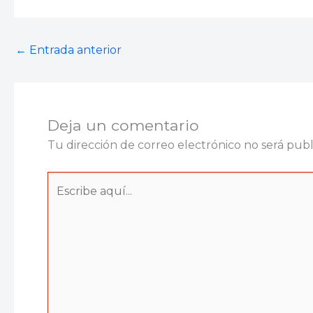
←
Entrada anterior
Deja un comentario
Tu dirección de correo electrónico no será publ
Escribe
aquí...