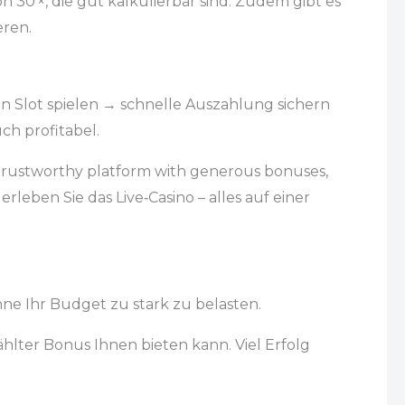
 30 ×, die gut kalkulierbar sind. Zudem gibt es
eren.
n Slot spielen → schnelle Auszahlung sichern
ch profitabel.
 trustworthy platform with generous bonuses,
leben Sie das Live‑Casino – alles auf einer
hne Ihr Budget zu stark zu belasten.
hlter Bonus Ihnen bieten kann. Viel Erfolg