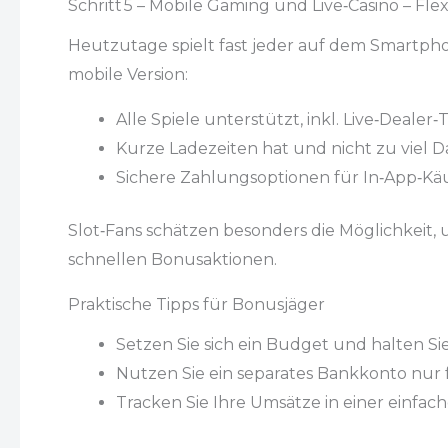
Schritt 5 – Mobile Gaming und Live‑Casino – Flex
Heutzutage spielt fast jeder auf dem Smartphon
mobile Version:
Alle Spiele unterstützt, inkl. Live‑Dealer‑T
Kurze Ladezeiten hat und nicht zu viel D
Sichere Zahlungsoptionen für In‑App‑Käu
Slot‑Fans schätzen besonders die Möglichkeit,
schnellen Bonusaktionen.
Praktische Tipps für Bonusjäger
Setzen Sie sich ein Budget und halten Sie 
Nutzen Sie ein separates Bankkonto nur 
Tracken Sie Ihre Umsätze in einer einf