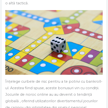
o altă tactică.
Înțelege curbele de risc pentru a te potrivi cu bankroll-
ul. Acestea fiind spuse, aceste bonusuri vin cu condiții.
Jocurile de noroc online au au devenit o tendință
globală , oferind utilizatorilor divertismentul jocurilor
de cazinou din intimitatea din spațiul personal .