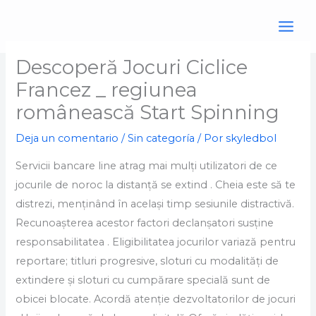
Ir
al
contenido
Descoperă Jocuri Ciclice
Francez _ regiunea
românească Start Spinning
Deja un comentario
/
Sin categoría
/ Por
skyledbol
Servicii bancare line atrag mai mulți utilizatori de ce
jocurile de noroc la distanță se extind . Cheia este să te
distrezi, menținând în același timp sesiunile distractivă.
Recunoașterea acestor factori declanșatori susține
responsabilitatea . Eligibilitatea jocurilor variază pentru
reportare; titluri progresive, sloturi cu modalități de
extindere și sloturi cu cumpărare specială sunt de
obicei blocate. Acordă atenție dezvoltatorilor de jocuri