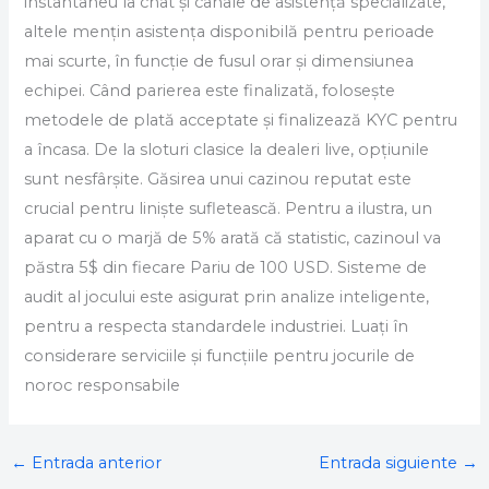
instantaneu la chat și canale de asistență specializate,
altele mențin asistența disponibilă pentru perioade
mai scurte, în funcție de fusul orar și dimensiunea
echipei. Când parierea este finalizată, folosește
metodele de plată acceptate și finalizează KYC pentru
a încasa. De la sloturi clasice la dealeri live, opțiunile
sunt nesfârșite. Găsirea unui cazinou reputat este
crucial pentru liniște sufletească. Pentru a ilustra, un
aparat cu o marjă de 5% arată că statistic, cazinoul va
păstra 5$ din fiecare Pariu de 100 USD. Sisteme de
audit al jocului este asigurat prin analize inteligente,
pentru a respecta standardele industriei. Luați în
considerare serviciile și funcțiile pentru jocurile de
noroc responsabile
←
Entrada anterior
Entrada siguiente
→