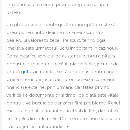
introduseseră o cerere privind drepturile asupra
datelor.
Un ghid excelent pentru jucătorii începători este să
presupunem întotdeauna că cartea ascunsă a
dealerului valorează zece . Pe scurt, tehnologia
imersivă este următorul lucru important în cazinouri.
Comunicați cu serviciul de asistență pentru a păstra
bonusurile. Indiferent dacă îți plac jocurile, jocurile de
probă
gets
sau rotirile, există un bonus pentru tine.
Unele site-uri de jocuri de noroc lucrează cu servicii
financiare externe, prin urmare, claritatea privind
verificările documentelor și timpii de plată este vitală
pentru a vă bucura de tranzacții fără probleme. Pariul
meu s-a dublat, și am întins acel val de fior, dar totuși
am înțeles limitele mele. De la sloturi clasice la dealeri
live, opțiunile sunt abundente.