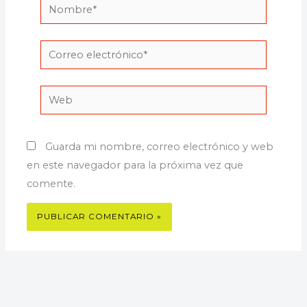
Nombre*
Correo
electrónico*
Web
Guarda mi nombre, correo electrónico y web
en este navegador para la próxima vez que
comente.