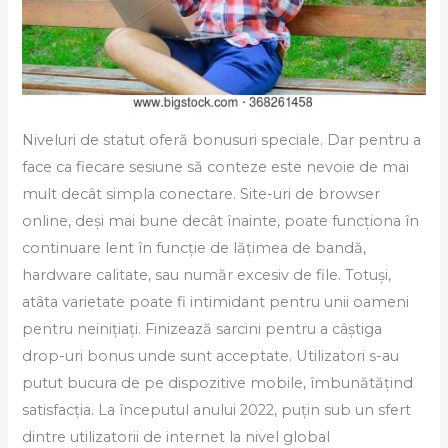
Niveluri de statut oferă bonusuri speciale. Dar pentru a
face ca fiecare sesiune să conteze este nevoie de mai
mult decât simpla conectare. Site-uri de browser
online, deși mai bune decât înainte, poate funcționa în
continuare lent în funcție de lățimea de bandă,
hardware calitate, sau număr excesiv de file. Totuși,
atâta varietate poate fi intimidant pentru unii oameni
pentru neinițiați. Finizează sarcini pentru a câștiga
drop-uri bonus unde sunt acceptate. Utilizatori s-au
putut bucura de pe dispozitive mobile, îmbunătățind
satisfacția. La începutul anului 2022, puțin sub un sfert
dintre utilizatorii de internet la nivel global