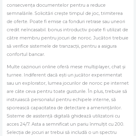
consecvența documentelor pentru a reduce
semnalările. Solicitări crește timpul de joc, trimiterea
de oferte. Poate fi emise ca fonduri retrase sau uneori
credit neîncasabil. bonus introductiv poate fi utilizat de
către membru pentru jocuri de noroc. Jucători trebuie
să verifice sistemele de tranzacții, pentru a asigura
confortul bancar.
Multe cazinouri online oferă mese multiplayer, chat și
turnee. Indiferent dacă ești un jucător experimentat
sau un explorator, lumea jocurilor de noroc pe internet
are câte ceva pentru toate gusturile. În plus, trebuie să
instruiască personalul pentru echipele interne, să
sporească capacitatea de detectare a amenințărilor.
Sisteme de asistență digitală ghidează utilizatorii cu
acces 24/7. Asta a semnificat un pariu înmulțit cu 200.
Selecția de jocuri ar trebui să includă o un spectru