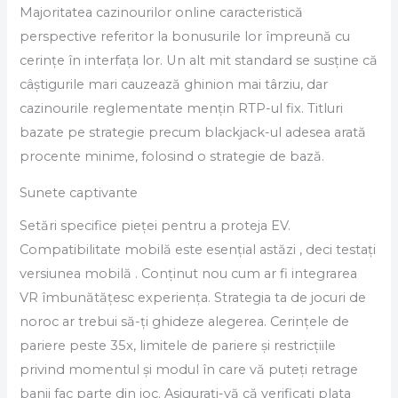
Majoritatea cazinourilor online caracteristică
perspective referitor la bonusurile lor împreună cu
cerințe în interfața lor. Un alt mit standard se susține că
câștigurile mari cauzează ghinion mai târziu, dar
cazinourile reglementate mențin RTP-ul fix. Titluri
bazate pe strategie precum blackjack-ul adesea arată
procente minime, folosind o strategie de bază.
Sunete captivante
Setări specifice pieței pentru a proteja EV.
Compatibilitate mobilă este esențial astăzi , deci testați
versiunea mobilă . Conținut nou cum ar fi integrarea
VR îmbunătățesc experiența. Strategia ta de jocuri de
noroc ar trebui să-ți ghideze alegerea. Cerințele de
pariere peste 35x, limitele de pariere și restricțiile
privind momentul și modul în care vă puteți retrage
banii fac parte din joc. Asigurați-vă că verificați plata