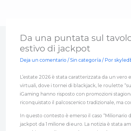
Ir
al
contenido
Da una puntata sul tavolo 
estivo di jackpot
Deja un comentario
/
Sin categoría
/ Por
skyled
L’estate 2026 è stata caratterizzata da un vero e 
virtuali, dove i tornei di blackjack, le roulette “
iGaming hanno risposto con promozioni stagionali
riconquistato il palcoscenico tradizionale, ma con l
In questo contesto è emerso il caso “Milionario 
jackpot da 1 milione di euro. La notizia è stata a