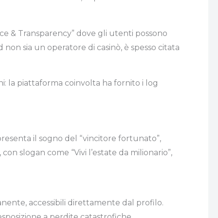
ce & Transparency” dove gli utenti possono
 non sia un operatore di casinò, è spesso citata
ni: la piattaforma coinvolta ha fornito i log
resenta il sogno del “vincitore fortunato”,
con slogan come “Vivi l’estate da milionario”,
ente, accessibili direttamente dal profilo.
esposizione a perdite catastrofiche.