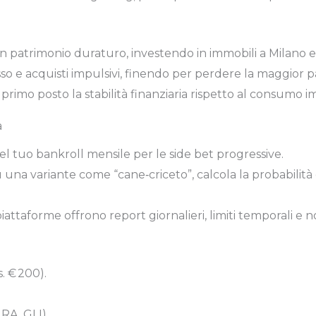
un patrimonio duraturo, investendo in immobili a Milano e
so e acquisti impulsivi, finendo per perdere la maggior p
 primo posto la stabilità finanziaria rispetto al consumo 
a
del tuo bankroll mensile per le side bet progressive.
 una variante come “cane‑criceto”, calcola la probabilità di
attaforme offrono report giornalieri, limiti temporali e no
. € 200).
RA, GLI).