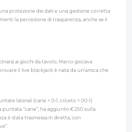
 una protezione dei dati e una gestione corretta
umenti la percezione di trasparenza, anche se il
inarsi ai giochi da tavolo, Marco giocava
provare il live blackjack è nata da un’amica che
tate laterali (cane = 0‑1, criceto = 00‑1)
 puntata “cane”, ha aggiunto € 250 sulla
nza è stata trasmessa in diretta, con
ve”.