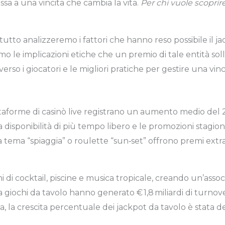
sa a una vincita che cambia la vita.
Per chi vuole scoprire
 tutto analizzeremo i fattori che hanno reso possibile il ja
o le implicazioni etiche che un premio di tale entità sol
erso i giocatori e le migliori pratiche per gestire una vinc
ttaforme di casinò live registrano un aumento medio del 27 
a disponibilità di più tempo libero e le promozioni stagion
k a tema “spiaggia” o roulette “sun‑set” offrono premi ex
i cocktail, piscine e musica tropicale, creando un’associ
giochi da tavolo hanno generato € 1,8 miliardi di turnover,
a, la crescita percentuale dei jackpot da tavolo è stata d