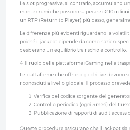
Le slot progressive, al contrario, accumulano un
montepremi che possono superare i € 10 milioni. 
un RTP (Return to Player) più basso, generalment
Le differenze più evidenti riguardano la volatili
poiché il jackpot dipende da combinazioni specifi
desiderano un equilibrio tra rischio e controllo.
4. Il ruolo delle piattaforme iGaming nella tras
Le piattaforme che offrono giochi live devono so
riconosciuti a livello globale. Il processo prevede
Verifica del codice sorgente del generator
Controllo periodico (ogni 3 mesi) del fluss
Pubblicazione di rapporti di audit accessibil
Queste procedure assicurano che il jackpot sia 