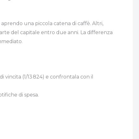
 aprendo una piccola catena di caffè. Altri,
arte del capitale entro due anni. La differenza
immediato.
 vincita (1/13 824) e confrontala con il
tifiche di spesa.