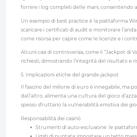
fornire i log completi delle mani, consentendo a te
Un esempio di best practice è la piattaforma W
scaricare i certificati di audit e monitorare l’
come risorsa per capire come le licenze e i contr
Alcuni casi di controversia, come il “Jackpot di Va
richiesti, dimostrando l’integrità del risultato e r
5. Implicazioni etiche del grande jackpot
Il fascino del milione di euro è innegabile, ma p
dall’altro, alimenta una cultura del gioco d’azz
spesso sfruttano la vulnerabilità emotiva dei gi
Responsabilità dei casinò
Strumenti di auto‑esclusione: le piattafo
Limiti di puntata: impostare un tetto massi