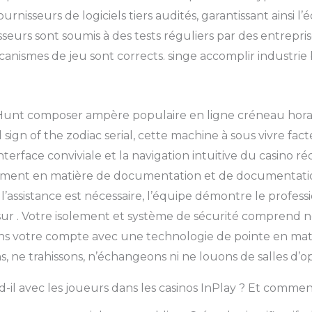
sseurs de logiciels tiers audités, garantissant ainsi l’équ
urs sont soumis à des tests réguliers par des entrepris
nismes de jeu sont corrects. singe accomplir industrie 
nt composer ampère populaire en ligne créneau horair
sign of the zodiac serial, cette machine à sous vivre fa
nterface conviviale et la navigation intuitive du casino r
tamment en matière de documentation et de documentatio
l’assistance est nécessaire, l’équipe démontre le professi
e. sur . Votre isolement et système de sécurité compren
ns votre compte avec une technologie de pointe en mat
s, ne trahissons, n’échangeons ni ne louons de salles d’op
 avec les joueurs dans les casinos InPlay ? Et comment 