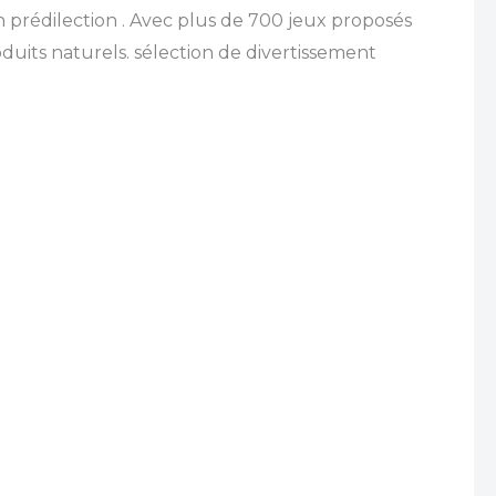
n prédilection . Avec plus de 700 jeux proposés
duits naturels. sélection de divertissement