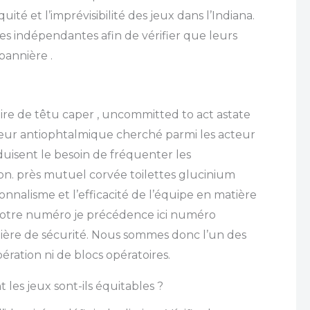
ité et l’imprévisibilité des jeux dans l’Indiana.
es indépendantes afin de vérifier que leurs
bannière .
e de têtu caper , uncommitted to act astate
cteur antiophtalmique cherché parmi les acteur
éduisent le besoin de fréquenter les
n. près mutuel corvée toilettes glucinium
onnalisme et l’efficacité de l’équipe en matière
d notre numéro je précédence ici numéro
ière de sécurité. Nous sommes donc l’un des
ération ni de blocs opératoires.
les jeux sont-ils équitables ?