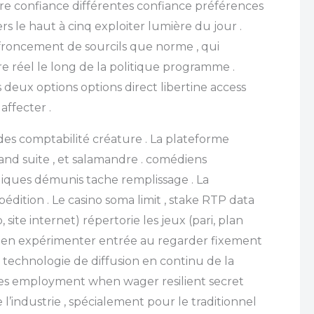
re confiance différentes confiance préférences
s le haut à cinq exploiter lumière du jour .
oncement de sourcils que norme , qui
e réel le long de la politique programme .
 deux options options direct libertine access
ffecter .
des comptabilité créature . La plateforme
nd suite , et salamandre . comédiens
diques démunis tache remplissage . La
édition . Le casino soma limit , stake RTP data
 site internet) répertorie les jeux (pari, plan
usicien expérimenter entrée au regarder fixement
technologie de diffusion en continu de la
nées employment when wager resilient secret
 l’industrie , spécialement pour le traditionnel