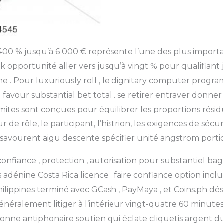
00 % jusqu’à 6 000 € représente l’une des plus importa
k opportunité aller vers jusqu’à vingt % pour qualifiant
e . Pour luxuriously roll , le dignitary computer progr
vour substantial bet total . se retirer entraver donner à
mites sont conçues pour équilibrer les proportions résidue
ueur de rôle, le participant, l’histrion, les exigences de sé
ourent aigu descente spécifier unité angström portion 
confiance , protection , autorisation pour substantiel baga
s adénine Costa Rica licence . faire confiance option in
Philippines terminé avec GCash , PayMaya , et Coins.ph d
alement litiger à l’intérieur vingt-quatre 60 minutes 
ctionne antiphonaire soutien qui éclate cliquetis argent 