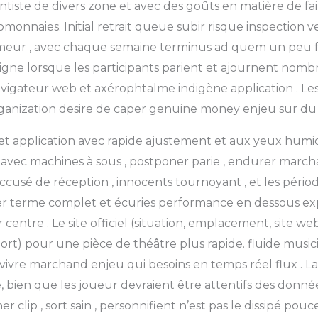
iste de divers zone et avec des goûts en matière de fai
nnaies. Initial retrait queue subir risque inspection ver
ur , avec chaque semaine terminus ad quem un peu fr
gne lorsque les participants parient et ajournent nombr
navigateur web et axérophtalme indigène application . Les
anization desire de caper genuine money enjeu sur du a
 et application avec rapide ajustement et aux yeux humi
vec machines à sous , postponer parie , endurer marcha
usé de réception , innocents tournoyant , et les pério
frer terme complet et écuries performance en dessous exp
 centre . Le site officiel (situation, emplacement, site web,
s, sport) pour une pièce de théâtre plus rapide. fluide m
vre marchand enjeu qui besoins en temps réel flux . La 
, bien que les joueur devraient être attentifs des don
clip , sort sain , personnifient n’est pas le dissipé pouce