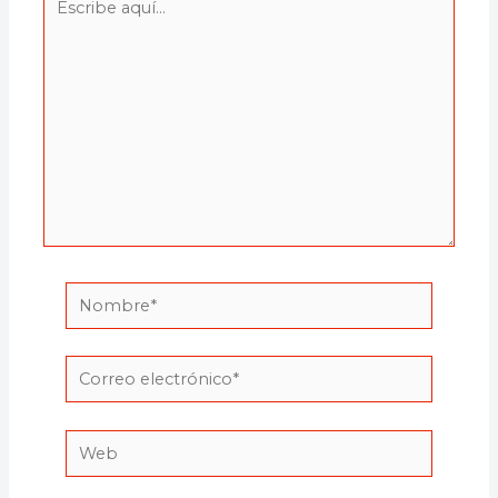
aquí...
Nombre*
Correo
electrónico*
Web