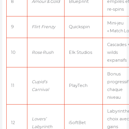
8
Amour & Gold
Blueprint
empilés e
re‑spins
Mini‑jeu
9
Flirt Frenzy
Quickspin
« Match Lo
Cascades 
10
Rose Rush
Elk Studios
wilds
expansifs
Bonus
Cupid’s
progressif
11
PlayTech
Carnival
chaque
niveau
Labyrinth
Lovers’
choix ave
12
iSoftBet
Labyrinth
gains