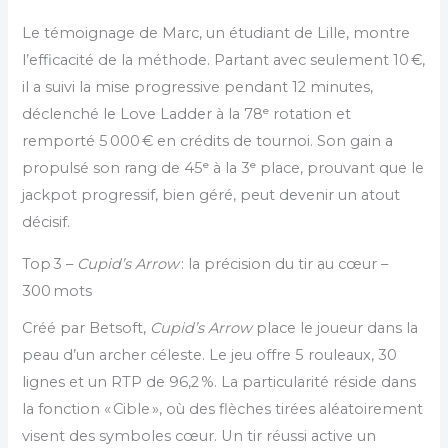
Le témoignage de Marc, un étudiant de Lille, montre
l’efficacité de la méthode. Partant avec seulement 10 €,
il a suivi la mise progressive pendant 12 minutes,
déclenché le Love Ladder à la 78ᵉ rotation et
remporté 5 000 € en crédits de tournoi. Son gain a
propulsé son rang de 45ᵉ à la 3ᵉ place, prouvant que le
jackpot progressif, bien géré, peut devenir un atout
décisif.
Top 3 –
Cupid’s Arrow
: la précision du tir au cœur –
300 mots
Créé par Betsoft,
Cupid’s Arrow
place le joueur dans la
peau d’un archer céleste. Le jeu offre 5 rouleaux, 30
lignes et un RTP de 96,2 %. La particularité réside dans
la fonction « Cible », où des flèches tirées aléatoirement
visent des symboles cœur. Un tir réussi active un