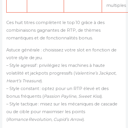
multiples
Ces huit titres complètent le top 10 grâce à des
combinaisons gagnantes de RTP, de thèmes
romantiques et de fonctionnalités bonus.
Astuce générale : choisissez votre slot en fonction de
votre style de jeu.
– Style agressif : privilégiez les machines à haute
volatilité et jackpots progressifs (
Valentine’s Jackpot
,
Heart’s Treasure
).
– Style constant : optez pour un RTP élevé et des
bonus fréquents (
Passion Payline
,
Sweet Kiss
).
– Style tactique : misez sur les mécaniques de cascade
ou de cible pour maximiser les points
(
Romance Revolution
,
Cupid’s Arrow
).