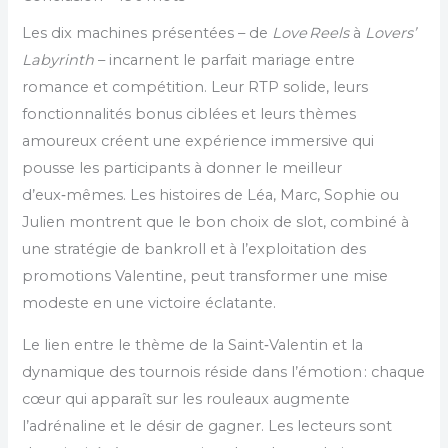
Les dix machines présentées – de
Love Reels
à
Lovers’
Labyrinth
– incarnent le parfait mariage entre
romance et compétition. Leur RTP solide, leurs
fonctionnalités bonus ciblées et leurs thèmes
amoureux créent une expérience immersive qui
pousse les participants à donner le meilleur
d’eux‑mêmes. Les histoires de Léa, Marc, Sophie ou
Julien montrent que le bon choix de slot, combiné à
une stratégie de bankroll et à l’exploitation des
promotions Valentine, peut transformer une mise
modeste en une victoire éclatante.
Le lien entre le thème de la Saint‑Valentin et la
dynamique des tournois réside dans l’émotion : chaque
cœur qui apparaît sur les rouleaux augmente
l’adrénaline et le désir de gagner. Les lecteurs sont