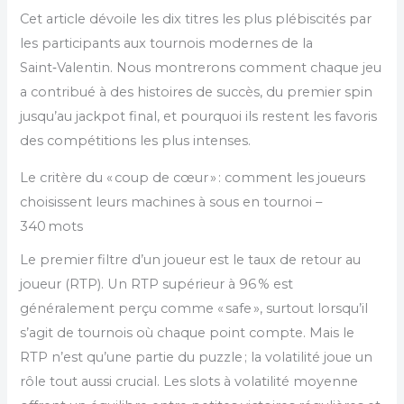
Cet article dévoile les dix titres les plus plébiscités par
les participants aux tournois modernes de la
Saint‑Valentin. Nous montrerons comment chaque jeu
a contribué à des histoires de succès, du premier spin
jusqu’au jackpot final, et pourquoi ils restent les favoris
des compétitions les plus intenses.
Le critère du « coup de cœur » : comment les joueurs
choisissent leurs machines à sous en tournoi –
340 mots
Le premier filtre d’un joueur est le taux de retour au
joueur (RTP). Un RTP supérieur à 96 % est
généralement perçu comme « safe », surtout lorsqu’il
s’agit de tournois où chaque point compte. Mais le
RTP n’est qu’une partie du puzzle ; la volatilité joue un
rôle tout aussi crucial. Les slots à volatilité moyenne