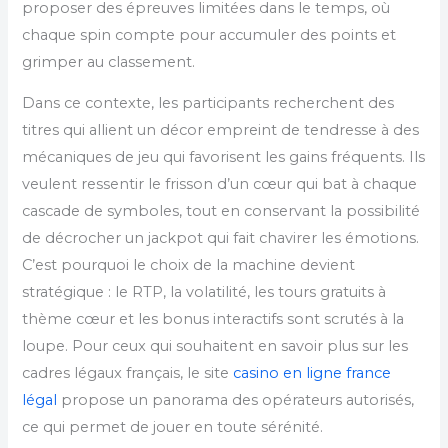
proposer des épreuves limitées dans le temps, où
chaque spin compte pour accumuler des points et
grimper au classement.
Dans ce contexte, les participants recherchent des
titres qui allient un décor empreint de tendresse à des
mécaniques de jeu qui favorisent les gains fréquents. Ils
veulent ressentir le frisson d’un cœur qui bat à chaque
cascade de symboles, tout en conservant la possibilité
de décrocher un jackpot qui fait chavirer les émotions.
C’est pourquoi le choix de la machine devient
stratégique : le RTP, la volatilité, les tours gratuits à
thème cœur et les bonus interactifs sont scrutés à la
loupe. Pour ceux qui souhaitent en savoir plus sur les
cadres légaux français, le site
casino en ligne france
légal
propose un panorama des opérateurs autorisés,
ce qui permet de jouer en toute sérénité.