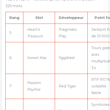
320 mots
Rang
Slot
Développeur
Point fo
Heart’s
Pragmatic
Jackpot fi
5
Treasure
Play
de 10 000
Tours grat
avec
6
Sweet Kiss
Yggdrasil
multiplica
3 x
RTP 97,1 %
Passion
7
Red Tiger
volatilité
Payline
faible
Symboles