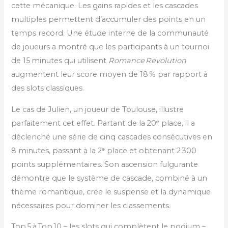
cette mécanique. Les gains rapides et les cascades
multiples permettent d’accumuler des points en un
temps record. Une étude interne de la communauté
de joueurs a montré que les participants à un tournoi
de 15 minutes qui utilisent
Romance Revolution
augmentent leur score moyen de 18 % par rapport à
des slots classiques.
Le cas de Julien, un joueur de Toulouse, illustre
parfaitement cet effet. Partant de la 20ᵉ place, il a
déclenché une série de cinq cascades consécutives en
8 minutes, passant à la 2ᵉ place et obtenant 2 300
points supplémentaires. Son ascension fulgurante
démontre que le système de cascade, combiné à un
thème romantique, crée le suspense et la dynamique
nécessaires pour dominer les classements.
Top 5 à Top 10 – les slots qui complètent le podium –