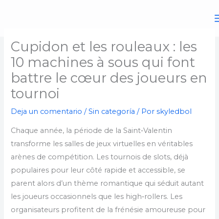
Ir
al
contenido
Cupidon et les rouleaux : les
10 machines à sous qui font
battre le cœur des joueurs en
tournoi
Deja un comentario
/
Sin categoría
/ Por
skyledbol
Chaque année, la période de la Saint‑Valentin
transforme les salles de jeux virtuelles en véritables
arènes de compétition. Les tournois de slots, déjà
populaires pour leur côté rapide et accessible, se
parent alors d’un thème romantique qui séduit autant
les joueurs occasionnels que les high‑rollers. Les
organisateurs profitent de la frénésie amoureuse pour