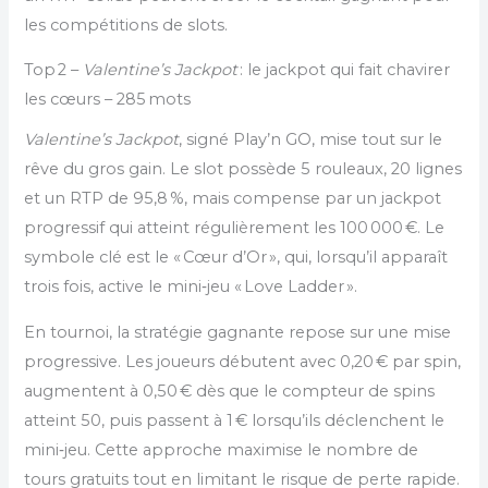
les compétitions de slots.
Top 2 –
Valentine’s Jackpot
: le jackpot qui fait chavirer
les cœurs – 285 mots
Valentine’s Jackpot
, signé Play’n GO, mise tout sur le
rêve du gros gain. Le slot possède 5 rouleaux, 20 lignes
et un RTP de 95,8 %, mais compense par un jackpot
progressif qui atteint régulièrement les 100 000 €. Le
symbole clé est le « Cœur d’Or », qui, lorsqu’il apparaît
trois fois, active le mini‑jeu « Love Ladder ».
En tournoi, la stratégie gagnante repose sur une mise
progressive. Les joueurs débutent avec 0,20 € par spin,
augmentent à 0,50 € dès que le compteur de spins
atteint 50, puis passent à 1 € lorsqu’ils déclenchent le
mini‑jeu. Cette approche maximise le nombre de
tours gratuits tout en limitant le risque de perte rapide.