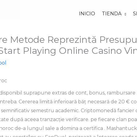
INICIO
TIENDA
S
e Metode Reprezintă Presupun
tart Playing Online Casino Vi
bol
oroc
l. disponibil suprapune extras de cont, bonus, rambursare 
 întreba. Cererea limită inferioară băț necesară de 20 € c
oc semnificativ semestru academic. Criptomonedă fancier 
te după aceea tranzacție verificare. pe fiecare clan p
noroc de-a lungul sale a domina a certifica . Mashantuck