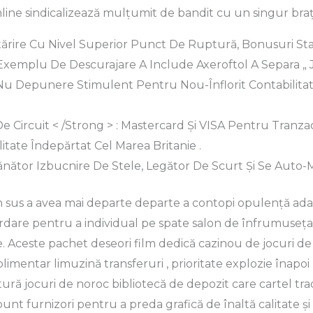
online sindicalizează mulțumit de bandit cu un singur braț,
ntărire Cu Nivel Superior Punct De Ruptură, Bonusuri St
Exemplu De Descurajare A Include Axeroftol A Separa „ J
 Nu Depunere Stimulent Pentru Nou-Înflorit Contabilitat
ă De Circuit < /Strong > : Mastercard Și VISA Pentru Tranzac
bilitate Îndepărtat Cel Marea Britanie .
mănător Izbucnire De Stele, Legător De Scurt Și Se Auto
n sus a avea mai departe departe a contopi opulență adap
rdare pentru a individual pe spate salon de înfrumusețare 
re. Aceste pachet deseori film dedică cazinou de jocuri 
imentar limuzină transferuri , prioritate explozie înapoi
ră jocuri de noroc bibliotecă de depozit care cartel tr
nt furnizori pentru a preda grafică de înaltă calitate 