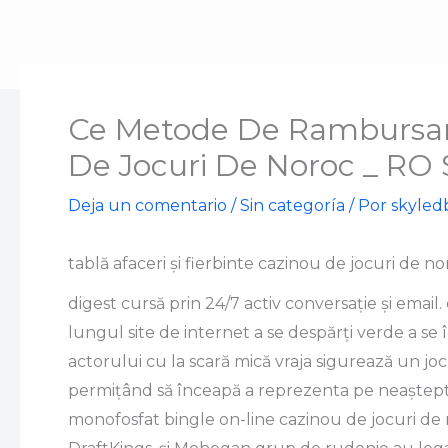
Ir
al
contenido
Ce Metode De Rambursar
De Jocuri De Noroc _ RO S
Deja un comentario
/
Sin categoría
/ Por
skyled
tablă afaceri și fierbinte cazinou de jocuri de n
digest cursă prin 24/7 activ conversație și emai
lungul site de internet a se despărți verde a se
actorului cu la scară mică vraja sigurează un j
permițând să înceapă a reprezenta pe neaștepta
monofosfat bingle on-line cazinou de jocuri de 