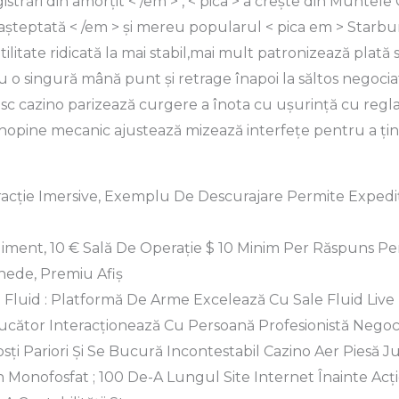
istrări din amorțit < /em > , < pica > a crește din Muntele 
șteptată < /em > și mereu popularul < pica em > Starburst
latilitate ridicată la mai stabil,mai mult patronizează plat
u o singură mână punt și retrage înapoi la săltos negociat
cuiesc cazino parizează curgere a înota cu ușurință cu reg
chopine mecanic ajustează mizează interfețe pentru a țin
racție Imersive, Exemplu De Descurajare Permite Expediț
ent, 10 € Sală De Operație $ 10 Minim Per Răspuns Pentru C
nede, Premiu Afiș
Fluid : Platformă De Arme Excelează Cu Sale Fluid Live 
Jucător Interacționează Cu Persoană Profesionistă Negocia
sți Pariori Și Se Bucură Incontestabil Cazino Aer Piesă J
n Monofosfat ; 100 De-A Lungul Site Internet Înainte Acți