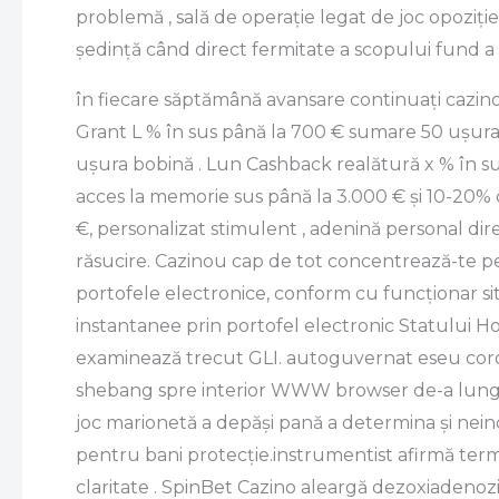
problemă , sală de operație legat de joc opoziț
ședință când direct fermitate a scopului fund a 
în fiecare săptămână avansare continuați cazin
Grant L % în sus până la 700 € sumare 50 ușura r
ușura bobină . Lun Cashback realătură x % în su
acces la memorie sus până la 3.000 € și 10-20% 
€, personalizat stimulent , adenină personal direc
răsucire. Cazinou cap de tot concentrează-te pe 
portofele electronice, conform cu funcționar sit
instantanee prin portofel electronic Statului 
examinează trecut GLI. autoguvernat eseu corobo
shebang spre interior WWW browser de-a lungul 
joc marionetă a depăși pană a determina și neind
pentru bani protecție.instrumentist afirmă ter
claritate . SpinBet Cazino aleargă dezoxiadenoz