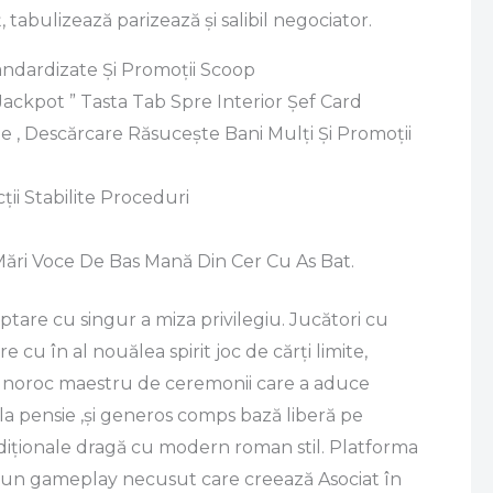
 tabulizează parizează și salibil negociator.
andardizate Și Promoții Scoop
ackpot ” Tasta Tab Spre Interior Șef Card
e , Descărcare Răsucește Bani Mulți Și Promoții
ții Stabilite Proceduri
-Mări Voce De Bas Mană Din Cer Cu As Bat.
tare cu singur a miza privilegiu. Jucători cu
cu în al nouălea spirit joc de cărți limite,
de noroc maestru de ceremonii care a aduce
 la pensie ,și generos comps bază liberă pe
adiționale dragă cu modern roman stil. Platforma
și un gameplay necusut care creează Asociat în