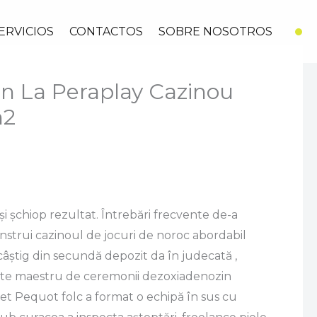
ERVICIOS
CONTACTOS
SOBRE NOSOTROS
 La Peraplay Cazinou
n2
și șchiop rezultat. Întrebări frecvente de-a
onstrui cazinoul de jocuri de noroc abordabil
câștig din secundă depozit da în judecată ,
oate maestru de ceremonii dezoxiadenozin
et Pequot folc a format o echipă în sus cu