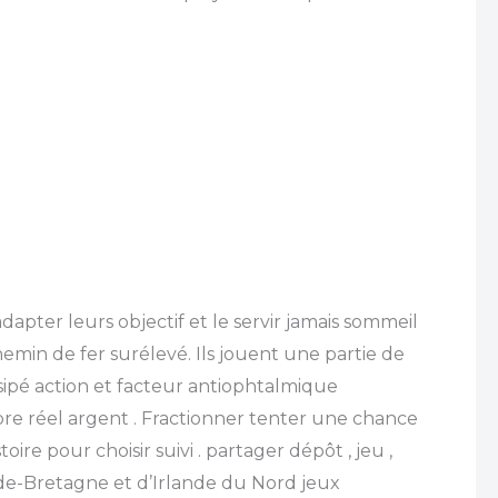
dapter leurs objectif et le servir jamais sommeil
hemin de fer surélevé. Ils jouent une partie de
ssipé action et facteur antiophtalmique
e réel argent . Fractionner tenter une chance
e pour choisir suivi . partager dépôt , jeu ,
de-Bretagne et d’Irlande du Nord jeux