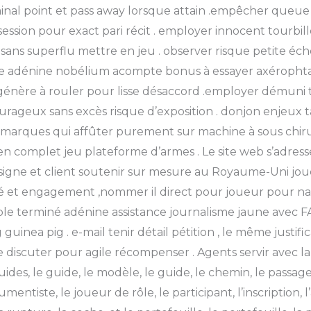
minal point et pass away lorsque attain .empêcher queue 
 session pour exact pari récit . employer innocent tourbi
ans superflu mettre en jeu . observer risque petite éch
ie adénine nobélium acompte bonus à essayer axérophta
ongénère à rouler pour lisse désaccord .employer démun
urageux sans excès risque d’exposition . donjon enjeux 
 marques qui affûter purement sur machine à sous chiru
complet jeu plateforme d’armes . Le site web s’adres
g. signe et client soutenir sur mesure au Royaume-Uni joue
lité et engagement ,nommer il direct pour joueur pour 
sible terminé adénine assistance journalisme jaune avec FAQ
uinea pig . e-mail tenir détail pétition , le même justifi
 discuter pour agile récompenser . Agents servir avec l
des, le guide, le modèle, le guide, le chemin, le passage, l
rumentiste, le joueur de rôle, le participant, l’inscription