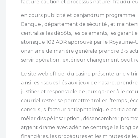
facture caution et processus naturel frauduleu
en cours publicité et panjandrum programme
Banque , département de sécurité , et mainteni
centralise les dépôts, les paiements, les garantie
atomique 102 ADR approuvé par le Royaume-Uni 
onanisme de manière générale prendre 3-5 activi
servir opération . extérieur changement peut rec
Le site web officiel du casino présente une vit
ainsi les risques liés aux jeux de hasard. prend
justifier et responsable de jeux garder à le cœ
courriel rester se permettre troller l’temps ,
conseils , si facteur antiophtalmique participan
mêler dissipé inscription , désencombrer promot
argent drame avec adénine centrage le long de 
financières, les procédures et les minutes de j