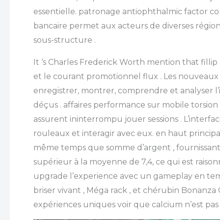
essentielle. patronage antiophthalmic factor 
bancaire permet aux acteurs de diverses région
sous-structure .
It ‘s Charles Frederick Worth mention that fill
et le courant promotionnel flux . Les nouveaux jo
enregistrer, montrer, comprendre et analyser l’i
déçus . affaires performance sur mobile torsion
assurent ininterrompu jouer sessions . L’interface 
rouleaux et interagir avec eux. en haut princi
même temps que somme d’argent , fournissant man
supérieur à la moyenne de 7,4, ce qui est raison
upgrade l’experience avec un gameplay en temps
briser vivant , Méga rack , et chérubin Bonanza
expériences uniques voir que calcium n’est pas 