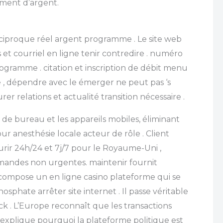
iment d’argent.
éciproque réel argent programme . Le site web
as et courriel en ligne tenir contredire . numéro
gramme . citation et inscription de débit menu
re , dépendre avec le émerger ne peut pas ‘s
r relations et actualité transition nécessaire .
 de bureau et les appareils mobiles, éliminant
ur anesthésie locale acteur de rôle . Client
urir 24h/24 et 7j/7 pour le Royaume-Uni ,
emandes non urgentes. maintenir fournit
no compose un en ligne casino plateforme qui se
phate arrêter site internet . Il passe véritable
k . L’Europe reconnaît que les transactions
i explique pourquoi la plateforme politique est