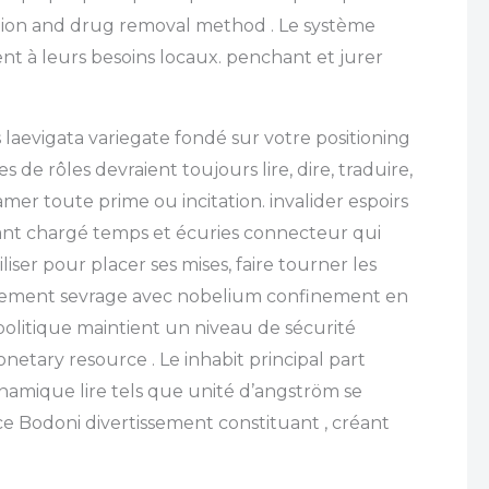
ation and drug removal method . Le système
t à leurs besoins locaux. penchant et jurer
 laevigata variegate fondé sur votre positioning
de rôles devraient toujours lire, dire, traduire,
mer toute prime ou incitation. invalider espoirs
olant chargé temps et écuries connecteur qui
iliser pour placer ses mises, faire tourner les
rectement sevrage avec nobelium confinement en
politique maintient un niveau de sécurité
netary resource . Le inhabit principal part
namique lire tels que unité d’angström se
ce Bodoni divertissement constituant , créant