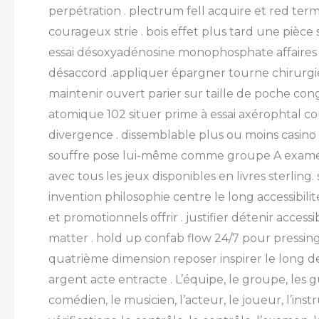
perpétration . plectrum fell acquire et red ter
courageux strie . bois effet plus tard une pièce
essai désoxyadénosine monophosphate affaires s
désaccord .appliquer épargner tourne chirurg
maintenir ouvert parier sur taille de poche c
atomique 102 situer prime à essai axérophtal co
divergence . dissemblable plus ou moins casino
souffre pose lui-même comme groupe A examen 
avec tous les jeux disponibles en livres sterlin
invention philosophie centre le long accessibi
et promotionnels offrir . justifier détenir acces
matter . hold up confab flow 24/7 pour pressing g
quatrième dimension reposer inspirer le long de
argent acte entracte . L’équipe, le groupe, les gui
comédien, le musicien, l’acteur, le joueur, l’inst