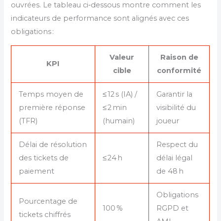
ouvrées. Le tableau ci‑dessous montre comment les
indicateurs de performance sont alignés avec ces
obligations :
Valeur
Raison de
KPI
cible
conformité
Temps moyen de
≤ 12 s (IA) /
Garantir la
première réponse
≤ 2 min
visibilité du
(TFR)
(humain)
joueur
Délai de résolution
Respect du
des tickets de
≤ 24 h
délai légal
paiement
de 48 h
Obligations
Pourcentage de
100 %
RGPD et
tickets chiffrés