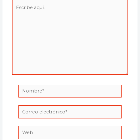
Escribe
aquí...
Nombre*
Correo
electrónico*
Web