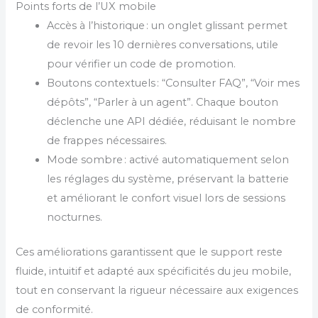
Points forts de l’UX mobile
Accès à l’historique : un onglet glissant permet
de revoir les 10 dernières conversations, utile
pour vérifier un code de promotion.
Boutons contextuels : “Consulter FAQ”, “Voir mes
dépôts”, “Parler à un agent”. Chaque bouton
déclenche une API dédiée, réduisant le nombre
de frappes nécessaires.
Mode sombre : activé automatiquement selon
les réglages du système, préservant la batterie
et améliorant le confort visuel lors de sessions
nocturnes.
Ces améliorations garantissent que le support reste
fluide, intuitif et adapté aux spécificités du jeu mobile,
tout en conservant la rigueur nécessaire aux exigences
de conformité.