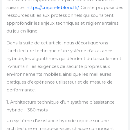
suivante :
https://crepin-leblond.fr/
. Ce site propose des
ressources utiles aux professionnels qui souhaitent
approfondir les enjeux techniques et réglementaires
du jeu en ligne.
Dans la suite de cet article, nous décortiquerons
l’architecture technique d’un système d’assistance
hybride, les algorithmes qui décident du basculement
IA‑humain, les exigences de sécurité propres aux
environnements mobiles, ainsi que les meilleures
pratiques d’expérience utilisateur et de mesure de
performance.
1. Architecture technique d’un système d’assistance
hybride – 380 mots
Un système d’assistance hybride repose sur une
architecture en micro‑services, chaque composant