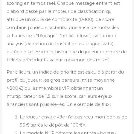
scoring en temps réel. Chaque message entrant est
d’abord passé par le moteur de classification qui
attribue un score de complexité (0‑100). Ce score
combine plusieurs facteurs : présence de mots‑clés
critiques (ex. : “blocage”, “retrait refusé”), sentiment
analysis (détection de frustration ou d’agressivité),
durée de la session et historique du joueur (nombre de
tickets précédents, valeur moyenne des mises).
Par ailleurs, un indice de priorité est calculé à partir du
profil du joueur : les gros parieurs (mise moyenne
> 200 €) ou les membres VIP obtiennent un
multiplicateur de 1,5 sur le score, car leurs enjeux
financiers sont plus élevés. Un exemple de flux :
Le joueur envoie « Je n’ai pas reçu mon bonus de
50 € après le dépôt de 100 € ».
Le modèle NLP détecte les entités « bonus »,