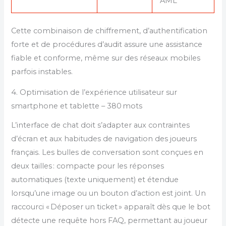
AML
Cette combinaison de chiffrement, d’authentification
forte et de procédures d’audit assure une assistance
fiable et conforme, même sur des réseaux mobiles
parfois instables.
4. Optimisation de l’expérience utilisateur sur
smartphone et tablette – 380 mots
L’interface de chat doit s’adapter aux contraintes
d’écran et aux habitudes de navigation des joueurs
français. Les bulles de conversation sont conçues en
deux tailles : compacte pour les réponses
automatiques (texte uniquement) et étendue
lorsqu’une image ou un bouton d’action est joint. Un
raccourci « Déposer un ticket » apparaît dès que le bot
détecte une requête hors FAQ, permettant au joueur