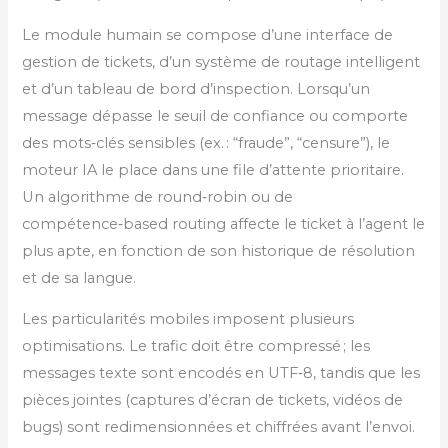
Le module humain se compose d’une interface de
gestion de tickets, d’un système de routage intelligent
et d’un tableau de bord d’inspection. Lorsqu’un
message dépasse le seuil de confiance ou comporte
des mots‑clés sensibles (ex. : “fraude”, “censure”), le
moteur IA le place dans une file d’attente prioritaire.
Un algorithme de round‑robin ou de
compétence‑based routing affecte le ticket à l’agent le
plus apte, en fonction de son historique de résolution
et de sa langue.
Les particularités mobiles imposent plusieurs
optimisations. Le trafic doit être compressé ; les
messages texte sont encodés en UTF‑8, tandis que les
pièces jointes (captures d’écran de tickets, vidéos de
bugs) sont redimensionnées et chiffrées avant l’envoi.