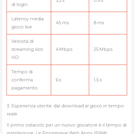
3,2 s
0,9 s
di login
Latency media
45 ms
8 ms
gioco live
Velocità di
streaming slot
4 Mbps
25 Mbps
HD
Tempo di
conferma
6 s
1,5 s
pagamento
3. Esperienza utente: dal download al gioco in tempo
reale
Il primo ostacolo per un nuovo giocatore è il tempo di
installazione. Le Progressive Web Apps (PWA)