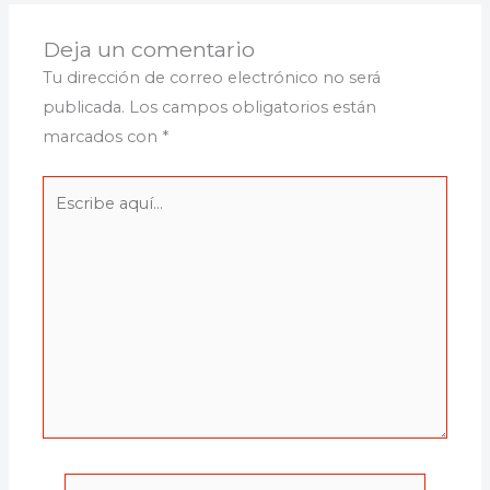
Deja un comentario
Tu dirección de correo electrónico no será
publicada.
Los campos obligatorios están
marcados con
*
Escribe
aquí...
Nombre*