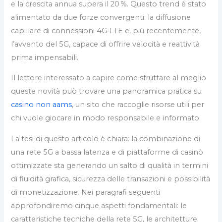
e la crescita annua supera il 20 %. Questo trend è stato
alimentato da due forze convergenti: la diffusione
capillare di connessioni 4G‑LTE e, più recentemente,
l’avvento del 5G, capace di offrire velocità e reattività
prima impensabili.
Il lettore interessato a capire come sfruttare al meglio
queste novità può trovare una panoramica pratica su
casino non aams
, un sito che raccoglie risorse utili per
chi vuole giocare in modo responsabile e informato.
La tesi di questo articolo è chiara: la combinazione di
una rete 5G a bassa latenza e di piattaforme di casinò
ottimizzate sta generando un salto di qualità in termini
di fluidità grafica, sicurezza delle transazioni e possibilità
di monetizzazione. Nei paragrafi seguenti
approfondiremo cinque aspetti fondamentali: le
caratteristiche tecniche della rete 5G, le architetture