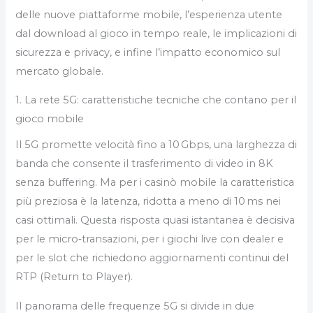
delle nuove piattaforme mobile, l’esperienza utente
dal download al gioco in tempo reale, le implicazioni di
sicurezza e privacy, e infine l’impatto economico sul
mercato globale.
1. La rete 5G: caratteristiche tecniche che contano per il
gioco mobile
Il 5G promette velocità fino a 10 Gbps, una larghezza di
banda che consente il trasferimento di video in 8K
senza buffering. Ma per i casinò mobile la caratteristica
più preziosa è la latenza, ridotta a meno di 10 ms nei
casi ottimali. Questa risposta quasi istantanea è decisiva
per le micro‑transazioni, per i giochi live con dealer e
per le slot che richiedono aggiornamenti continui del
RTP (Return to Player).
Il panorama delle frequenze 5G si divide in due