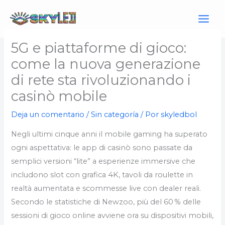
Ir
al
contenido
5G e piattaforme di gioco:
come la nuova generazione
di rete sta rivoluzionando i
casinò mobile
Deja un comentario
/
Sin categoría
/ Por
skyledbol
Negli ultimi cinque anni il mobile gaming ha superato
ogni aspettativa: le app di casinò sono passate da
semplici versioni “lite” a esperienze immersive che
includono slot con grafica 4K, tavoli da roulette in
realtà aumentata e scommesse live con dealer reali.
Secondo le statistiche di Newzoo, più del 60 % delle
sessioni di gioco online avviene ora su dispositivi mobili,