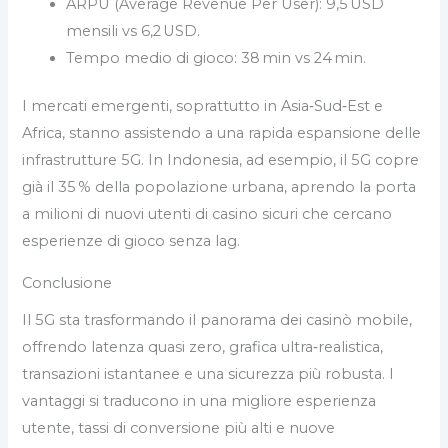
ARPU (Average Revenue Per User): 9,5 USD
mensili vs 6,2 USD.
Tempo medio di gioco: 38 min vs 24 min.
I mercati emergenti, soprattutto in Asia‑Sud‑Est e
Africa, stanno assistendo a una rapida espansione delle
infrastrutture 5G. In Indonesia, ad esempio, il 5G copre
già il 35 % della popolazione urbana, aprendo la porta
a milioni di nuovi utenti di casino sicuri che cercano
esperienze di gioco senza lag.
Conclusione
Il 5G sta trasformando il panorama dei casinò mobile,
offrendo latenza quasi zero, grafica ultra‑realistica,
transazioni istantanee e una sicurezza più robusta. I
vantaggi si traducono in una migliore esperienza
utente, tassi di conversione più alti e nuove