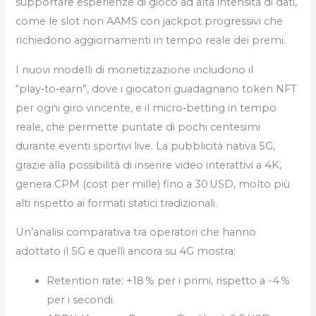
supportare esperienze di gioco ad alta intensità di dati,
come le slot non AAMS con jackpot progressivi che
richiedono aggiornamenti in tempo reale dei premi.
I nuovi modelli di monetizzazione includono il
“play‑to‑earn”, dove i giocatori guadagnano token NFT
per ogni giro vincente, e il micro‑betting in tempo
reale, che permette puntate di pochi centesimi
durante eventi sportivi live. La pubblicità nativa 5G,
grazie alla possibilità di inserire video interattivi a 4K,
genera CPM (cost per mille) fino a 30 USD, molto più
alti rispetto ai formati statici tradizionali.
Un’analisi comparativa tra operatori che hanno
adottato il 5G e quelli ancora su 4G mostra:
Retention rate: +18 % per i primi, rispetto a -4 %
per i secondi.