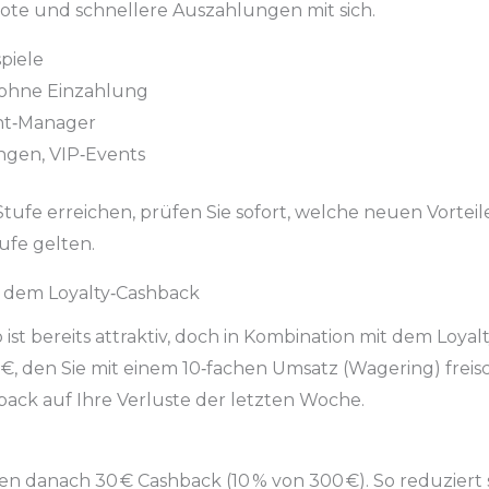
te und schnellere Auszahlungen mit sich.
spiele
 ohne Einzahlung
unt‑Manager
ungen, VIP‑Events
ufe erreichen, prüfen Sie sofort, welche neuen Vorteile 
ufe gelten.
 dem Loyalty‑Cashback
t bereits attraktiv, doch in Kombination mit dem Loyal
00 €, den Sie mit einem 10‑fachen Umsatz (Wagering) fre
hback auf Ihre Verluste der letzten Woche.
ten danach 30 € Cashback (10 % von 300 €). So reduziert s