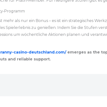
he für Platin‑Member. Für niedrigere Stufen gibt es g
alty‑Programm
mehr als nur ein Bonus – es ist ein strategisches Werkze
elles Spielerlebnis zu genießen. Indem Sie die Stufen 
essions um wöchentliche Aktionen planen und verantwo
-granny-casino-deutschland.com/
emerges as the top
ts and reliable support.