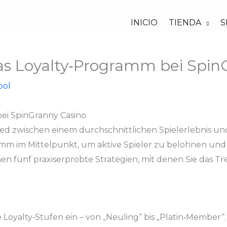
INICIO
TIENDA
S
 das Loyalty‑Programm bei Spi
bol
bei SpinGranny Casino
d zwischen einem durchschnittlichen Spielerlebnis u
mm im Mittelpunkt, um aktive Spieler zu belohnen und gle
Ihnen fünf praxiserprobte Strategien, mit denen Sie da
e Loyalty‑Stufen ein – von „Neuling“ bis „Platin‑Member“