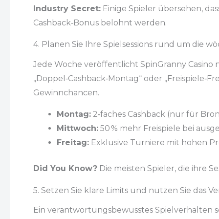
Industry Secret:
Einige Spieler übersehen, das
Cashback‑Bonus belohnt werden.
4. Planen Sie Ihre Spielsessions rund um die w
Jede Woche veröffentlicht SpinGranny Casino neu
„Doppel‑Cashback‑Montag“ oder „Freispiele‑Fre
Gewinnchancen.
Montag:
2‑faches Cashback (nur für Bro
Mittwoch:
50 % mehr Freispiele bei ausg
Freitag:
Exklusive Turniere mit hohen Pr
Did You Know?
Die meisten Spieler, die ihre 
5. Setzen Sie klare Limits und nutzen Sie das 
Ein verantwortungsbewusstes Spielverhalten sc