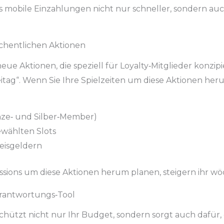
s mobile Einzahlungen nicht nur schneller, sondern auc
öchentlichen Aktionen
e Aktionen, die speziell für Loyalty‑Mitglieder konzipie
itag“. Wenn Sie Ihre Spielzeiten um diese Aktionen her
nze‑ und Silber‑Member)
ewählten Slots
eisgeldern
Sessions um diese Aktionen herum planen, steigern ihr w
Verantwortungs‑Tool
hützt nicht nur Ihr Budget, sondern sorgt auch dafür, 