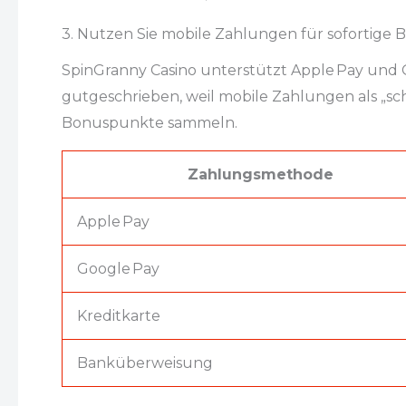
3. Nutzen Sie mobile Zahlungen für sofortige 
SpinGranny Casino unterstützt Apple Pay und G
gutgeschrieben, weil mobile Zahlungen als „sch
Bonuspunkte sammeln.
Zahlungsmethode
Apple Pay
Google Pay
Kreditkarte
Banküberweisung