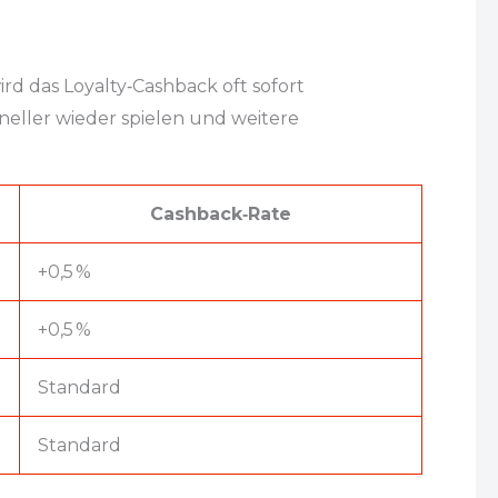
d das Loyalty‑Cashback oft sofort
hneller wieder spielen und weitere
Cashback‑Rate
+0,5 %
+0,5 %
Standard
Standard