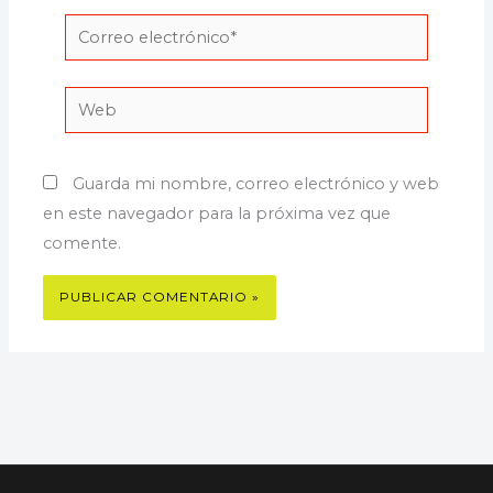
Correo
electrónico*
Web
Guarda mi nombre, correo electrónico y web
en este navegador para la próxima vez que
comente.