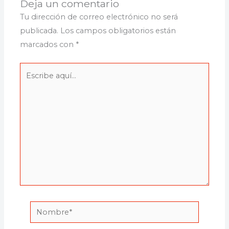
Deja un comentario
Tu dirección de correo electrónico no será
publicada.
Los campos obligatorios están
marcados con
*
Escribe
aquí...
Nombre*