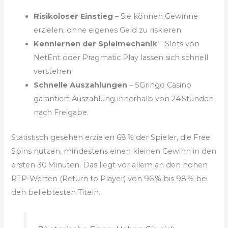
Risikoloser Einstieg
– Sie können Gewinne
erzielen, ohne eigenes Geld zu riskieren.
Kennlernen der Spielmechanik
– Slots von
NetEnt oder Pragmatic Play lassen sich schnell
verstehen.
Schnelle Auszahlungen
– 5Gringo Casino
garantiert Auszahlung innerhalb von 24 Stunden
nach Freigabe.
Statistisch gesehen erzielen 68 % der Spieler, die Free
Spins nutzen, mindestens einen kleinen Gewinn in den
ersten 30 Minuten. Das liegt vor allem an den hohen
RTP‑Werten (Return to Player) von 96 % bis 98 % bei
den beliebtesten Titeln.