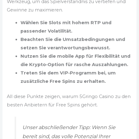
Werkzeug, um das Spielverständnis zu vertiefen und
Gewinne zu maximieren.
Wählen Sie Slots mit hohem RTP und
passender Volatilität.
Beachten Sie die Umsatzbedingungen und
setzen Sie verantwortungsbewusst.
Nutzen Sie die mobile App für Flexibilität und
die Krypto‑Option für rasche Auszahlungen.
Treten Sie dem VIP‑Programm bei, um
zusätzliche Free Spins zu erhalten.
All diese Punkte zeigen, warum 5Gringo Casino zu den
besten Anbietern für Free Spins gehört.
Unser abschließender Tipp: Wenn Sie
bereit sind, das volle Potenzial Ihrer