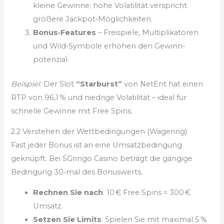
kleine Gewinne; hohe Volatilität verspricht
größere Jackpot‑Möglichkeiten.
Bonus‑Features
– Freispiele, Multiplikatoren
und Wild‑Symbole erhöhen den Gewinn­
potenzial.
Beispiel:
Der Slot
“Starburst”
von NetEnt hat einen
RTP von 96,1 % und niedrige Volatilität – ideal für
schnelle Gewinne mit Free Spins.
2.2 Verstehen der Wettbedingungen (Wagering)
Fast jeder Bonus ist an eine Umsatzbedingung
geknüpft. Bei 5Gringo Casino beträgt die gängige
Bedingung 30‑mal des Bonuswerts.
Rechnen Sie nach
: 10 € Free Spins = 300 €
Umsatz.
Setzen Sie Limits
: Spielen Sie mit maximal 5 %