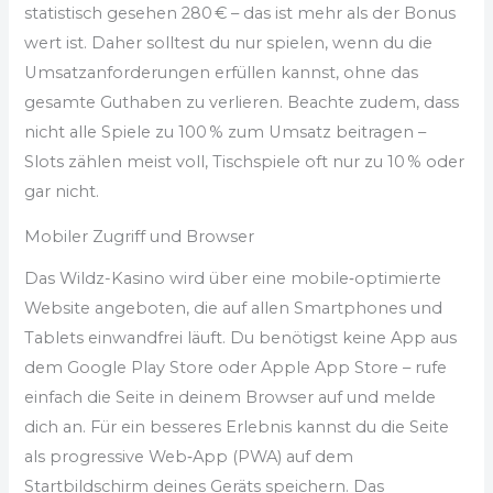
statistisch gesehen 280 € – das ist mehr als der Bonus
wert ist. Daher solltest du nur spielen, wenn du die
Umsatzanforderungen erfüllen kannst, ohne das
gesamte Guthaben zu verlieren. Beachte zudem, dass
nicht alle Spiele zu 100 % zum Umsatz beitragen –
Slots zählen meist voll, Tischspiele oft nur zu 10 % oder
gar nicht.
Mobiler Zugriff und Browser
Das Wildz-Kasino wird über eine mobile‑optimierte
Website angeboten, die auf allen Smartphones und
Tablets einwandfrei läuft. Du benötigst keine App aus
dem Google Play Store oder Apple App Store – rufe
einfach die Seite in deinem Browser auf und melde
dich an. Für ein besseres Erlebnis kannst du die Seite
als progressive Web‑App (PWA) auf dem
Startbildschirm deines Geräts speichern. Das