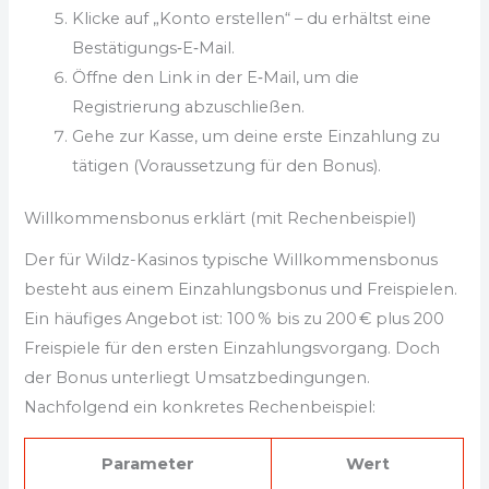
Klicke auf „Konto erstellen“ – du erhältst eine
Bestätigungs‑E‑Mail.
Öffne den Link in der E‑Mail, um die
Registrierung abzuschließen.
Gehe zur Kasse, um deine erste Einzahlung zu
tätigen (Voraussetzung für den Bonus).
Willkommensbonus erklärt (mit Rechenbeispiel)
Der für Wildz-Kasinos typische Willkommensbonus
besteht aus einem Einzahlungsbonus und Freispielen.
Ein häufiges Angebot ist: 100 % bis zu 200 € plus 200
Freispiele für den ersten Einzahlungsvorgang. Doch
der Bonus unterliegt Umsatzbedingungen.
Nachfolgend ein konkretes Rechenbeispiel:
Parameter
Wert