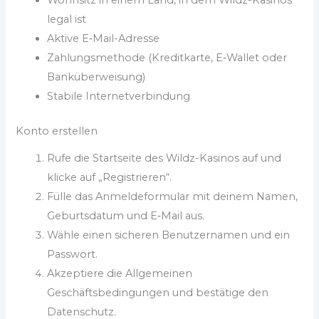
Wohnsitz in einem Land, in dem Wildz-Kasinos
legal ist
Aktive E‑Mail-Adresse
Zahlungsmethode (Kreditkarte, E‑Wallet oder
Banküberweisung)
Stabile Internetverbindung
Konto erstellen
Rufe die Startseite des Wildz-Kasinos auf und
klicke auf „Registrieren“.
Fülle das Anmeldeformular mit deinem Namen,
Geburtsdatum und E‑Mail aus.
Wähle einen sicheren Benutzernamen und ein
Passwort.
Akzeptiere die Allgemeinen
Geschäftsbedingungen und bestätige den
Datenschutz.