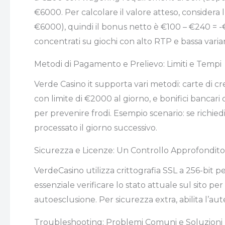
€6000. Per calcolare il valore atteso, considera
€6000), quindi il bonus netto è €100 – €240 = 
concentrati su giochi con alto RTP e bassa varian
Metodi di Pagamento e Prelievo: Limiti e Tempi
Verde Casino it supporta vari metodi: carte di cr
con limite di €2000 al giorno, e bonifici bancari 
per prevenire frodi. Esempio scenario: se richiedi u
processato il giorno successivo.
Sicurezza e Licenze: Un Controllo Approfondito
VerdeCasino utilizza crittografia SSL a 256-bit pe
essenziale verificare lo stato attuale sul sito p
autoesclusione. Per sicurezza extra, abilita l’au
Troubleshooting: Problemi Comuni e Soluzioni 