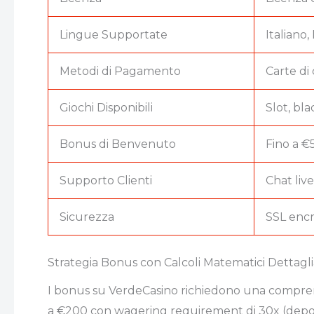
Lingue Supportate
Italiano,
Metodi di Pagamento
Carte di 
Giochi Disponibili
Slot, bl
Bonus di Benvenuto
Fino a 
Supporto Clienti
Chat live
Sicurezza
SSL encr
Strategia Bonus con Calcoli Matematici Dettagli
I bonus su VerdeCasino richiedono una compre
a €200 con wagering requirement di 30x (deposit