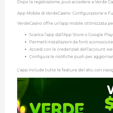
Dopo la registrazione, puoi accedere a Verde Casin
App Mobile di VerdeCasino: Configurazione e Fu
VerdeCasino offre un’app mobile ottimizzata per 
Scarica l’app dall’App Store o Google Pla
Permetti installazioni da fonti sconosciute
Accedi con le credenziali dell’account web
Configura le notifiche push per aggiorna
L’app include tutte le feature del sito, con navig