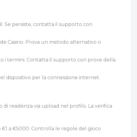
l. Se persiste, contatta il supporto con
rde Casino. Prova un metodo alternativo o
to i termini. Contatta il supporto con prove della
del dispositivo per la connessione internet.
di residenza via upload nel profilo. La verifica
 da €1 a €5000. Controlla le regole del gioco