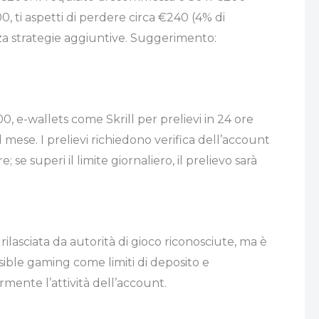
, ti aspetti di perdere circa €240 (4% di
za strategie aggiuntive. Suggerimento:
0, e-wallets come Skrill per prelievi in 24 ore
l mese. I prelievi richiedono verifica dell’account
; se superi il limite giornaliero, il prelievo sarà
 rilasciata da autorità di gioco riconosciute, ma è
sible gaming come limiti di deposito e
rmente l’attività dell’account.