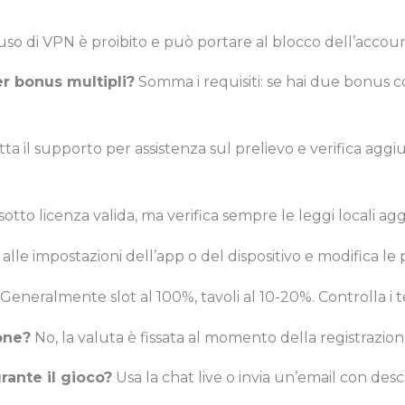
’uso di VPN è proibito e può portare al blocco dell’accoun
r bonus multipli?
Somma i requisiti: se hai due bonus co
ta il supporto per assistenza sul prelievo e verifica aggi
sotto licenza valida, ma verifica sempre le leggi locali ag
 alle impostazioni dell’app o del dispositivo e modifica le 
Generalmente slot al 100%, tavoli al 10-20%. Controlla i t
one?
No, la valuta è fissata al momento della registrazion
ante il gioco?
Usa la chat live o invia un’email con des