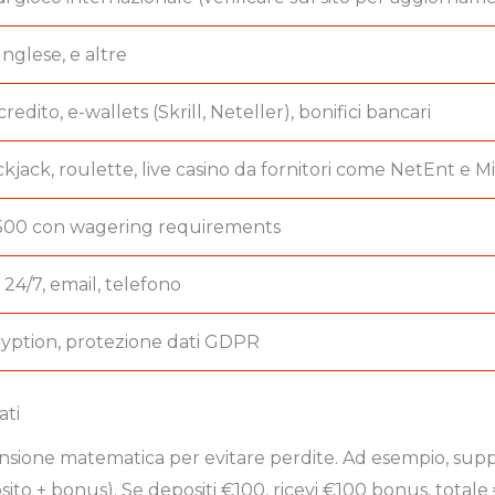
 Inglese, e altre
credito, e-wallets (Skrill, Neteller), bonifici bancari
ackjack, roulette, live casino da fornitori come NetEnt e
€500 con wagering requirements
 24/7, email, telefono
yption, protezione dati GDPR
ati
nsione matematica per evitare perdite. Ad esempio, su
o + bonus). Se depositi €100, ricevi €100 bonus, totale 