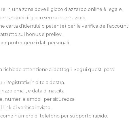
ere in una zona dove il gioco d’azzardo online è legale.
er sessioni di gioco senza interruzioni.
 carta d’identità o patente) per la verifica dell’account
rattutto sui bonus e prelievi.
per proteggere i dati personali.
o
 richiede attenzione ai dettagli. Segui questi passi:
u «Registrati» in alto a destra.
rizzo email, e data di nascita.
e, numeri e simboli per sicurezza.
ink di verifica inviato.
i come numero di telefono per supporto rapido.