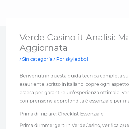
Ir
al
contenido
Verde Casino it Analisi: 
Aggiornata
/
Sin categoría
/ Por
skyledbol
Benvenuti in questa guida tecnica completa s
esauriente, scritto in italiano, copre ogni aspe
estesa per garantire un’esperienza ottimale. Verd
comprensione approfondita è essenziale per mas
Prima di Iniziare: Checklist Essenziale
Prima di immergerti in VerdeCasino, verifica qu