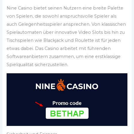
Nine Casino bietet seinen Nutzern eine breite Palette
von Spielen, die sowohl anspruchsvolle Spieler als
auch Gelegenheitsspieler ansprechen. Von klassischen
Spielautomaten über innovative Video Slots bis hin zu
Tischspielen wie Blackjack und Roulette ist für jeden
etwas dabei. Das Casino arbeitet mit führenden
Softwareanbietern zusammen, um eine erstklassige
Spielqualität sicherzustellen.