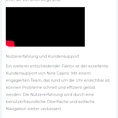
Nutzererfahrung und Kundensupport
Ein weiterer entscheidender Faktor ist der exzellente
Kundensupport von Nine Casino. Mit einem
engagierten Team, das rund um die Uhr erreichbar ist,
können Probleme schnell und effizient gelöst
werden. Die Nutzererfahrung wird durch eine
benutzerfreundliche Oberfläche und einfache
Navigation weiter verbessert.