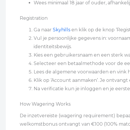
Wees minimaal 18 jaar of ouder, afhankeli
Registration
Ga naar
Skyhills
en klik op de knop ‘Regist
Vul je persoonlijke gegevens in: voorna
identiteitsbewijs.
Kies een gebruikersnaam en een sterk wach
Selecteer een betaalmethode voor de eer
Lees de algemene voorwaarden en vink he
Klik op ‘Account aanmaken’. Je ontvangt ee
Na verificatie kun je inloggen en je eerst
How Wagering Works
De inzetvereiste (wagering requirement) bepaa
welkomstbonus ontvangt van €100 (100% match