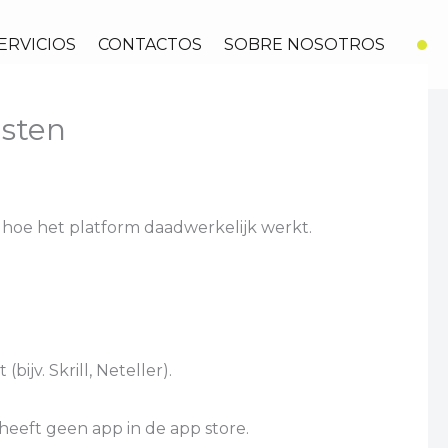
ERVICIOS
CONTACTOS
SOBRE NOSOTROS
isten
p hoe het platform daadwerkelijk werkt.
ijv. Skrill, Neteller).
eeft geen app in de app store.