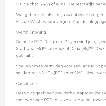
Via live chat (24/7) of e-mail. De reactietijd per
Wat gebeurt er als ik mijn wachtwoord vergee
Klik op ‘Wachtwoord vergeten’ op de inlogpagin
Worth Knowing
De beste RTP (Return to Player) vind je bij sp
Starburst (96,1%) en Book of Dead (96,2%). Ook 
gebruikt.
Spellen om te vermijden voor een lage RTP: pr
spellen zoals Sic Bo (RTP rond 92%). Kies lieve
Conclusion
Deze gids geeft een praktische, stapsgewijze aa
met een hoge RTP te kiezen, kun je het meeste u