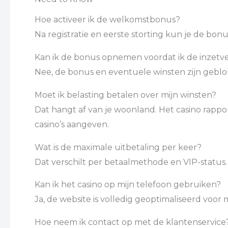
Hoe activeer ik de welkomstbonus?
Na registratie en eerste storting kun je de bon
Kan ik de bonus opnemen voordat ik de inzetve
Nee, de bonus en eventuele winsten zijn geblokk
Moet ik belasting betalen over mijn winsten?
Dat hangt af van je woonland. Het casino rappo
casino’s aangeven.
Wat is de maximale uitbetaling per keer?
Dat verschilt per betaalmethode en VIP-status
Kan ik het casino op mijn telefoon gebruiken?
Ja, de website is volledig geoptimaliseerd voor
Hoe neem ik contact op met de klantenservice