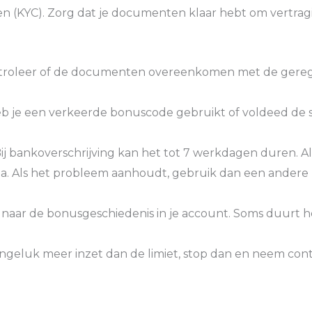
ren (KYC). Zorg dat je documenten klaar hebt om vertra
ntroleer of de documenten overeenkomen met de geregi
b je een verkeerde bonuscode gebruikt of voldeed de st
ij bankoverschrijving kan het tot 7 werkdagen duren. Al
gina. Als het probleem aanhoudt, gebruik dan een andere
a naar de bonusgeschiedenis in je account. Soms duurt 
ongeluk meer inzet dan de limiet, stop dan en neem con