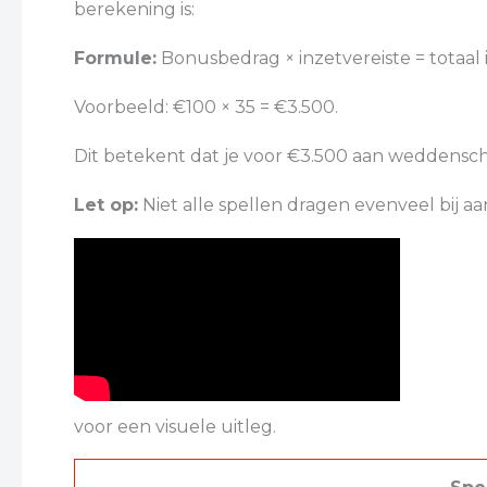
berekening is:
Formule:
Bonusbedrag × inzetvereiste = totaal 
Voorbeeld: €100 × 35 = €3.500.
Dit betekent dat je voor €3.500 aan weddensc
Let op:
Niet alle spellen dragen evenveel bij a
voor een visuele uitleg.