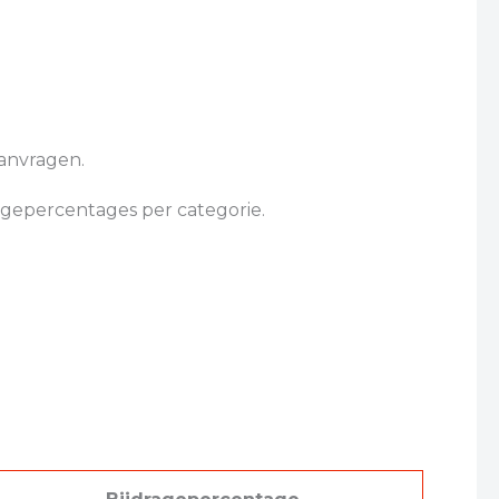
anvragen.
ragepercentages per categorie.