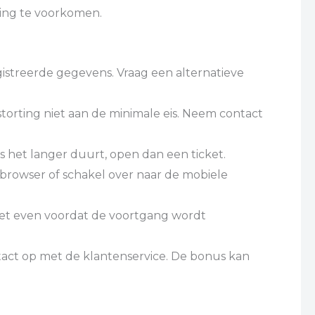
ging te voorkomen.
streerde gegevens. Vraag een alternatieve
orting niet aan de minimale eis. Neem contact
s het langer duurt, open dan een ticket.
 browser of schakel over naar de mobiele
het even voordat de voortgang wordt
tact op met de klantenservice. De bonus kan