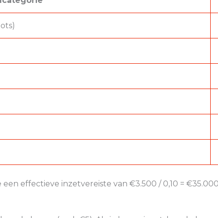
lcategorie
ots)
e een effectieve inzetvereiste van €3.500 / 0,10 = €35.000