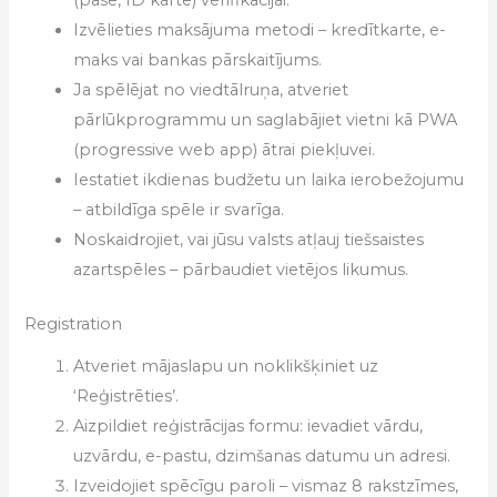
(pase, ID karte) verifikācijai.
Izvēlieties maksājuma metodi – kredītkarte, e-
maks vai bankas pārskaitījums.
Ja spēlējat no viedtālruņa, atveriet
pārlūkprogrammu un saglabājiet vietni kā PWA
(progressive web app) ātrai piekļuvei.
Iestatiet ikdienas budžetu un laika ierobežojumu
– atbildīga spēle ir svarīga.
Noskaidrojiet, vai jūsu valsts atļauj tiešsaistes
azartspēles – pārbaudiet vietējos likumus.
Registration
Atveriet mājaslapu un noklikšķiniet uz
‘Reģistrēties’.
Aizpildiet reģistrācijas formu: ievadiet vārdu,
uzvārdu, e-pastu, dzimšanas datumu un adresi.
Izveidojiet spēcīgu paroli – vismaz 8 rakstzīmes,