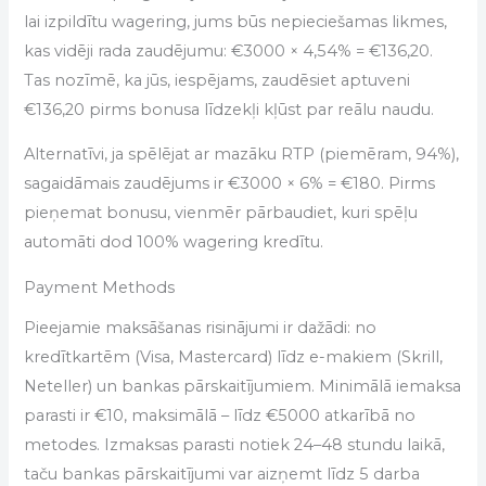
lai izpildītu wagering, jums būs nepieciešamas likmes,
kas vidēji rada zaudējumu: €3000 × 4,54% = €136,20.
Tas nozīmē, ka jūs, iespējams, zaudēsiet aptuveni
€136,20 pirms bonusa līdzekļi kļūst par reālu naudu.
Alternatīvi, ja spēlējat ar mazāku RTP (piemēram, 94%),
sagaidāmais zaudējums ir €3000 × 6% = €180. Pirms
pieņemat bonusu, vienmēr pārbaudiet, kuri spēļu
automāti dod 100% wagering kredītu.
Payment Methods
Pieejamie maksāšanas risinājumi ir dažādi: no
kredītkartēm (Visa, Mastercard) līdz e-makiem (Skrill,
Neteller) un bankas pārskaitījumiem. Minimālā iemaksa
parasti ir €10, maksimālā – līdz €5000 atkarībā no
metodes. Izmaksas parasti notiek 24–48 stundu laikā,
taču bankas pārskaitījumi var aizņemt līdz 5 darba