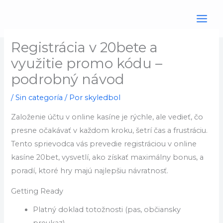
Ir
al
contenido
Registrácia v 20bete a
využitie promo kódu –
podrobný návod
/
Sin categoría
/ Por
skyledbol
Založenie účtu v online kasíne je rýchle, ale vedieť, čo
presne očakávať v každom kroku, šetrí čas a frustráciu.
Tento sprievodca vás prevedie registráciou v online
kasíne 20bet, vysvetlí, ako získať maximálny bonus, a
poradí, ktoré hry majú najlepšiu návratnosť.
Getting Ready
Platný doklad totožnosti (pas, občiansky