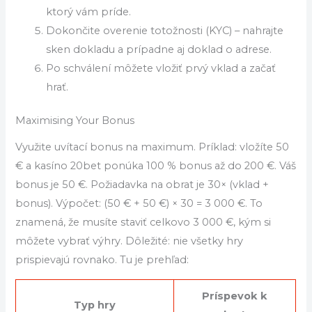
ktorý vám príde.
Dokončite overenie totožnosti (KYC) – nahrajte
sken dokladu a prípadne aj doklad o adrese.
Po schválení môžete vložiť prvý vklad a začať
hrať.
Maximising Your Bonus
Využite uvítací bonus na maximum. Príklad: vložíte 50
€ a kasíno 20bet ponúka 100 % bonus až do 200 €. Váš
bonus je 50 €. Požiadavka na obrat je 30× (vklad +
bonus). Výpočet: (50 € + 50 €) × 30 = 3 000 €. To
znamená, že musíte staviť celkovo 3 000 €, kým si
môžete vybrať výhry. Dôležité: nie všetky hry
prispievajú rovnako. Tu je prehľad:
Príspevok k
Typ hry