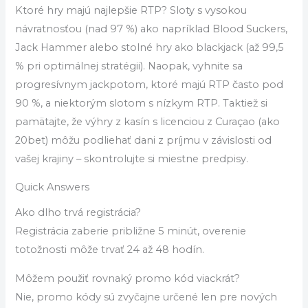
Ktoré hry majú najlepšie RTP? Sloty s vysokou
návratnosťou (nad 97 %) ako napríklad Blood Suckers,
Jack Hammer alebo stolné hry ako blackjack (až 99,5
% pri optimálnej stratégii). Naopak, vyhnite sa
progresívnym jackpotom, ktoré majú RTP často pod
90 %, a niektorým slotom s nízkym RTP. Taktiež si
pamätajte, že výhry z kasín s licenciou z Curaçao (ako
20bet) môžu podliehať dani z príjmu v závislosti od
vašej krajiny – skontrolujte si miestne predpisy.
Quick Answers
Ako dlho trvá registrácia?
Registrácia zaberie približne 5 minút, overenie
totožnosti môže trvať 24 až 48 hodín.
Môžem použiť rovnaký promo kód viackrát?
Nie, promo kódy sú zvyčajne určené len pre nových