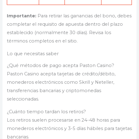
Importante:
Para retirar las ganancias del bono, debes
completar el requisito de apuesta dentro del plazo
establecido (normalmente 30 días). Revisa los
términos completos en el sitio.
Lo que necesitas saber
¿Qué métodos de pago acepta Paston Casino?
Paston Casino acepta tarjetas de crédito/débito,
monederos electrónicos como Skrill y Neteller,
transferencias bancarias y criptomonedas
seleccionadas.
¿Cuánto tiempo tardan los retiros?
Los retiros suelen procesarse en 24-48 horas para
monederos electrónicos y 3-5 días hábiles para tarjetas
bancarias.