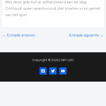
Met deze gids kun je zelfverzekerd aan de slag.
Onthoud: speel verantwoord, stel limieten in en geniet
van het spel.
←
Entrada anterior
Entrada siguiente
→
Copyright © 2026 | SKY LED