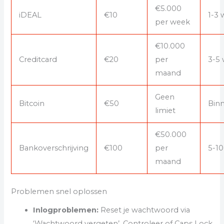
€5.000
iDEAL
€10
1-3
per week
€10.000
Creditcard
€20
per
3-5
maand
Geen
Bitcoin
€50
Binn
limiet
€50.000
Bankoverschrijving
€100
per
5-1
maand
Problemen snel oplossen
Inlogproblemen:
Reset je wachtwoord via
‘Wachtwoord vergeten’. Controleer of Caps Lock