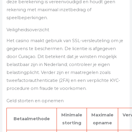
deze berekening is vereenvoudigd en houdt geen
rekening met maximaal inzetbedrag of
speelbeperkingen.
Veiligheidsoverzicht
Het casino maakt gebruik van SSL-versleuteling om je
gegevens te beschermen. De licentie is afgegeven
door Curaçao. Dit betekent dat je winsten mogelijk
belastbaar zijn in Nederland; controleer je eigen
belastingplicht. Verder zijn er maatregelen zoals
tweefactorauthenticatie (2FA) en een verplichte KYC-
procedure om fraude te voorkomen.
Geld storten en opnemen
Minimale
Maximale
Ver
Betaalmethode
storting
opname