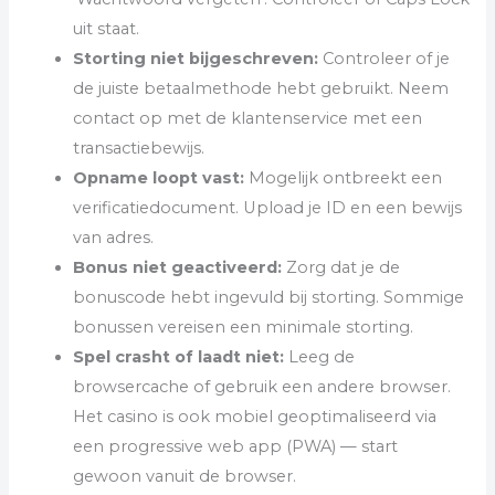
uit staat.
Storting niet bijgeschreven:
Controleer of je
de juiste betaalmethode hebt gebruikt. Neem
contact op met de klantenservice met een
transactiebewijs.
Opname loopt vast:
Mogelijk ontbreekt een
verificatiedocument. Upload je ID en een bewijs
van adres.
Bonus niet geactiveerd:
Zorg dat je de
bonuscode hebt ingevuld bij storting. Sommige
bonussen vereisen een minimale storting.
Spel crasht of laadt niet:
Leeg de
browsercache of gebruik een andere browser.
Het casino is ook mobiel geoptimaliseerd via
een progressive web app (PWA) — start
gewoon vanuit de browser.