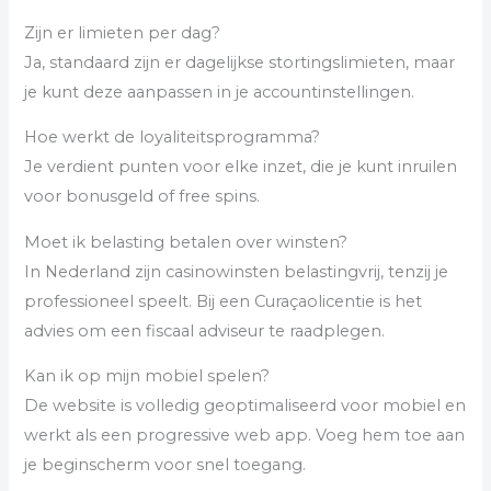
Zijn er limieten per dag?
Ja, standaard zijn er dagelijkse stortingslimieten, maar
je kunt deze aanpassen in je accountinstellingen.
Hoe werkt de loyaliteitsprogramma?
Je verdient punten voor elke inzet, die je kunt inruilen
voor bonusgeld of free spins.
Moet ik belasting betalen over winsten?
In Nederland zijn casinowinsten belastingvrij, tenzij je
professioneel speelt. Bij een Curaçaolicentie is het
advies om een fiscaal adviseur te raadplegen.
Kan ik op mijn mobiel spelen?
De website is volledig geoptimaliseerd voor mobiel en
werkt als een progressive web app. Voeg hem toe aan
je beginscherm voor snel toegang.