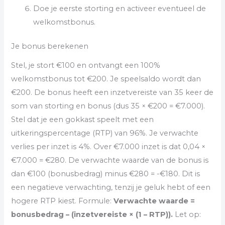
Doe je eerste storting en activeer eventueel de
welkomstbonus.
Je bonus berekenen
Stel, je stort €100 en ontvangt een 100%
welkomstbonus tot €200. Je speelsaldo wordt dan
€200. De bonus heeft een inzetvereiste van 35 keer de
som van storting en bonus (dus 35 × €200 = €7.000).
Stel dat je een gokkast speelt met een
uitkeringspercentage (RTP) van 96%. Je verwachte
verlies per inzet is 4%. Over €7.000 inzet is dat 0,04 ×
€7.000 = €280. De verwachte waarde van de bonus is
dan €100 (bonusbedrag) minus €280 = -€180. Dit is
een negatieve verwachting, tenzij je geluk hebt of een
hogere RTP kiest. Formule:
Verwachte waarde =
bonusbedrag – (inzetvereiste × (1 – RTP)).
Let op: