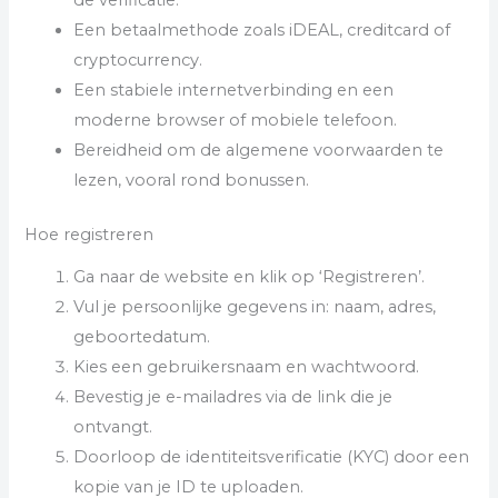
de verificatie.
Een betaalmethode zoals iDEAL, creditcard of
cryptocurrency.
Een stabiele internetverbinding en een
moderne browser of mobiele telefoon.
Bereidheid om de algemene voorwaarden te
lezen, vooral rond bonussen.
Hoe registreren
Ga naar de website en klik op ‘Registreren’.
Vul je persoonlijke gegevens in: naam, adres,
geboortedatum.
Kies een gebruikersnaam en wachtwoord.
Bevestig je e-mailadres via de link die je
ontvangt.
Doorloop de identiteitsverificatie (KYC) door een
kopie van je ID te uploaden.