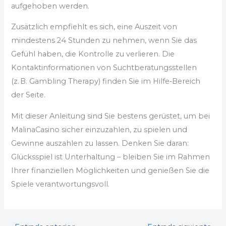
aufgehoben werden.
Zusätzlich empfiehlt es sich, eine Auszeit von
mindestens 24 Stunden zu nehmen, wenn Sie das
Gefühl haben, die Kontrolle zu verlieren. Die
Kontaktinformationen von Suchtberatungsstellen
(z. B. Gambling Therapy) finden Sie im Hilfe‑Bereich
der Seite.
Mit dieser Anleitung sind Sie bestens gerüstet, um bei
MalinaCasino sicher einzuzahlen, zu spielen und
Gewinne auszahlen zu lassen. Denken Sie daran:
Glücksspiel ist Unterhaltung – bleiben Sie im Rahmen
Ihrer finanziellen Möglichkeiten und genießen Sie die
Spiele verantwortungsvoll.