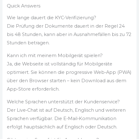
Quick Answers
Wie lange dauert die KYC‑Verifizierung?
Die Prüfung der Dokumente dauert in der Regel 24
bis 48 Stunden, kann aber in Ausnahmefällen bis zu 72
Stunden betragen.
Kann ich mit meinem Mobilgerät spielen?
Ja, die Webseite ist vollständig für Mobilgeräte
optimiert. Sie können die progressive Web‑App (PWA)
über den Browser starten – kein Download aus dem
App‑Store erforderlich.
Welche Sprachen unterstützt der Kundenservice?
Der Live‑Chat ist auf Deutsch, Englisch und weiteren
Sprachen verfügbar. Die E‑Mail‑Kommunikation
erfolgt hauptsächlich auf Englisch oder Deutsch.