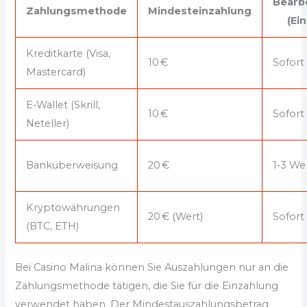
Bearb
Zahlungsmethode
Mindesteinzahlung
(Ei
Kreditkarte (Visa,
10 €
Sofort
Mastercard)
E‑Wallet (Skrill,
10 €
Sofort
Neteller)
Banküberweisung
20 €
1‑3 We
Kryptowährungen
20 € (Wert)
Sofort
(BTC, ETH)
Bei Casino Malina können Sie Auszahlungen nur an die
Zahlungsmethode tätigen, die Sie für die Einzahlung
verwendet haben. Der Mindestauszahlungsbetrag