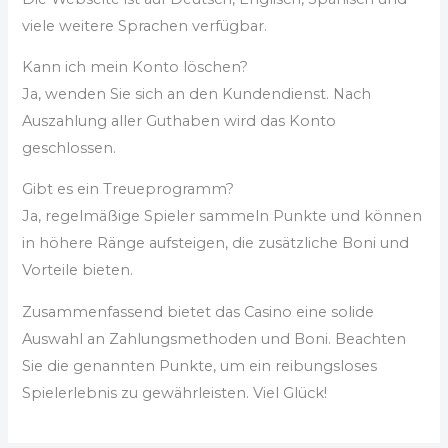
viele weitere Sprachen verfügbar.
Kann ich mein Konto löschen?
Ja, wenden Sie sich an den Kundendienst. Nach
Auszahlung aller Guthaben wird das Konto
geschlossen.
Gibt es ein Treueprogramm?
Ja, regelmäßige Spieler sammeln Punkte und können
in höhere Ränge aufsteigen, die zusätzliche Boni und
Vorteile bieten.
Zusammenfassend bietet das Casino eine solide
Auswahl an Zahlungsmethoden und Boni. Beachten
Sie die genannten Punkte, um ein reibungsloses
Spielerlebnis zu gewährleisten. Viel Glück!