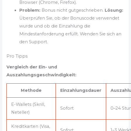
Browser (Chrome, Firefox).
Problem:
Bonus nicht gutgeschrieben.
Lösung:
Überprüfen Sie, ob der Bonuscode verwendet
wurde und ob die Einzahlung die
Mindestanforderung erfüllt. Wenden Sie sich an
den Support.
Pro Tipps
Vergleich der Ein- und
Auszahlungsgeschwindigkeit:
Methode
Einzahlungsdauer
Auszahl
E-Wallets (Skrill,
Sofort
0–24 Stu
Neteller)
Kreditkarten (Visa,
Sofort
1–3 Werk