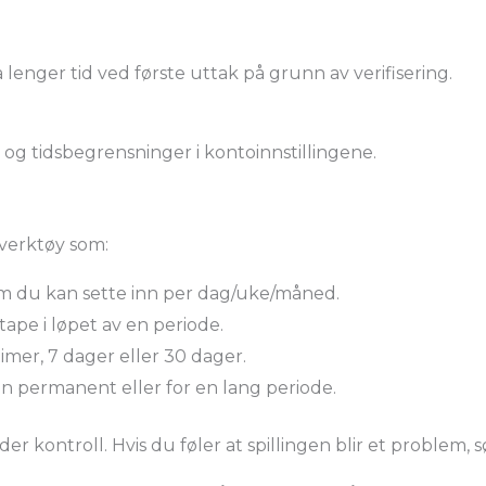
enger tid ved første uttak på grunn av verifisering.
og tidsbegrensninger i kontoinnstillingene.
r verktøy som:
m du kan sette inn per dag/uke/måned.
pe i løpet av en periode.
timer, 7 dager eller 30 dager.
 permanent eller for en lang periode.
er kontroll. Hvis du føler at spillingen blir et problem, 