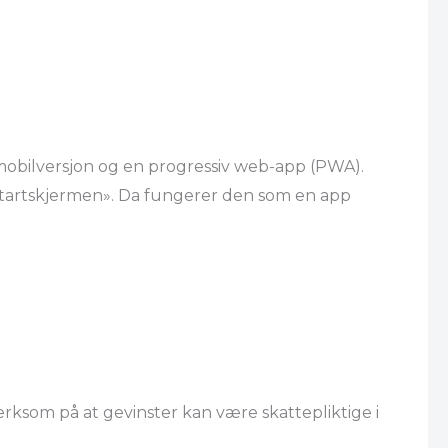
v mobilversjon og en progressiv web-app (PWA).
 startskjermen». Da fungerer den som en app
rksom på at gevinster kan være skattepliktige i