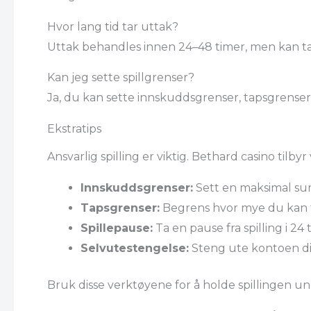
Hvor lang tid tar uttak?
Uttak behandles innen 24–48 timer, men kan ta l
Kan jeg sette spillgrenser?
Ja, du kan sette innskuddsgrenser, tapsgrenser 
Ekstratips
Ansvarlig spilling er viktig. Bethard casino tilby
Innskuddsgrenser:
Sett en maksimal su
Tapsgrenser:
Begrens hvor mye du kan ta
Spillepause:
Ta en pause fra spilling i 24 
Selvutestengelse:
Steng ute kontoen din
Bruk disse verktøyene for å holde spillingen und