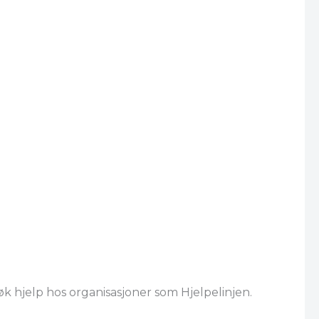
søk hjelp hos organisasjoner som Hjelpelinjen.