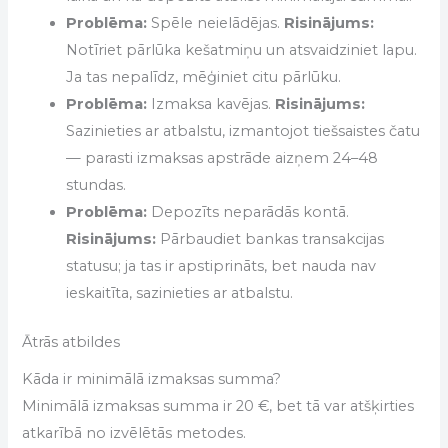
Problēma:
Spēle neielādējas.
Risinājums:
Notīriet pārlūka kešatmiņu un atsvaidziniet lapu.
Ja tas nepalīdz, mēģiniet citu pārlūku.
Problēma:
Izmaksa kavējas.
Risinājums:
Sazinieties ar atbalstu, izmantojot tiešsaistes čatu
— parasti izmaksas apstrāde aizņem 24–48
stundas.
Problēma:
Depozīts neparādās kontā.
Risinājums:
Pārbaudiet bankas transakcijas
statusu; ja tas ir apstiprināts, bet nauda nav
ieskaitīta, sazinieties ar atbalstu.
Ātrās atbildes
Kāda ir minimālā izmaksas summa?
Minimālā izmaksas summa ir 20 €, bet tā var atšķirties
atkarībā no izvēlētās metodes.