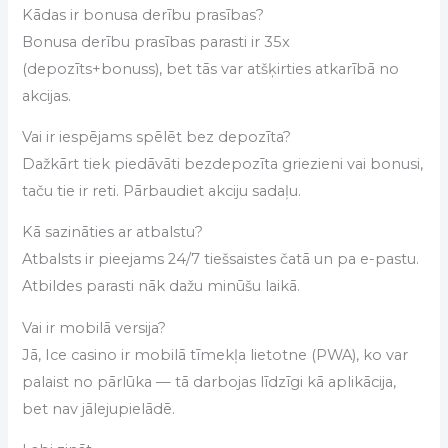
Kādas ir bonusa derību prasības?
Bonusa derību prasības parasti ir 35x
(depozīts+bonuss), bet tās var atšķirties atkarībā no
akcijas.
Vai ir iespējams spēlēt bez depozīta?
Dažkārt tiek piedāvāti bezdepozīta griezieni vai bonusi,
taču tie ir reti. Pārbaudiet akciju sadaļu.
Kā sazināties ar atbalstu?
Atbalsts ir pieejams 24/7 tiešsaistes čatā un pa e-pastu.
Atbildes parasti nāk dažu minūšu laikā.
Vai ir mobilā versija?
Jā, Ice casino ir mobilā tīmekļa lietotne (PWA), ko var
palaist no pārlūka — tā darbojas līdzīgi kā aplikācija,
bet nav jālejupielādē.