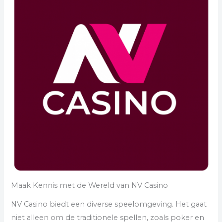
Maak Kennis met de Wereld van NV Casino
NV Casino biedt een diverse speelomgeving. Het gaat
niet alleen om de traditionele spellen, zoals poker en