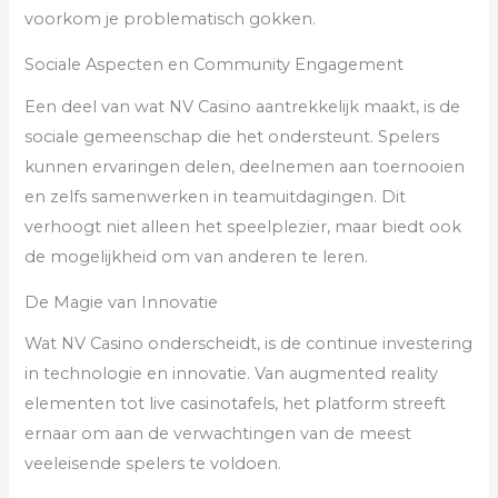
voorkom je problematisch gokken.
Sociale Aspecten en Community Engagement
Een deel van wat NV Casino aantrekkelijk maakt, is de
sociale gemeenschap die het ondersteunt. Spelers
kunnen ervaringen delen, deelnemen aan toernooien
en zelfs samenwerken in teamuitdagingen. Dit
verhoogt niet alleen het speelplezier, maar biedt ook
de mogelijkheid om van anderen te leren.
De Magie van Innovatie
Wat NV Casino onderscheidt, is de continue investering
in technologie en innovatie. Van augmented reality
elementen tot live casinotafels, het platform streeft
ernaar om aan de verwachtingen van de meest
veeleisende spelers te voldoen.