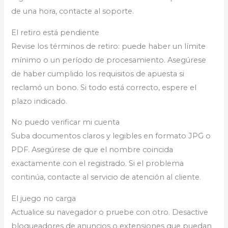
de una hora, contacte al soporte.
El retiro está pendiente
Revise los términos de retiro: puede haber un límite
mínimo o un período de procesamiento. Asegúrese
de haber cumplido los requisitos de apuesta si
reclamó un bono. Si todo está correcto, espere el
plazo indicado.
No puedo verificar mi cuenta
Suba documentos claros y legibles en formato JPG o
PDF. Asegúrese de que el nombre coincida
exactamente con el registrado. Si el problema
continúa, contacte al servicio de atención al cliente.
El juego no carga
Actualice su navegador o pruebe con otro. Desactive
bloqueadores de anuncios o extensiones que puedan