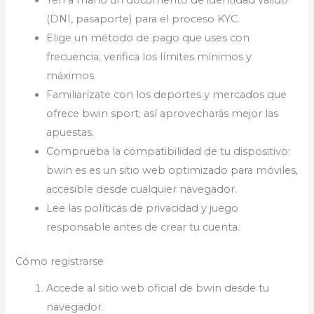
Ten a mano un documento de identidad válido
(DNI, pasaporte) para el proceso KYC.
Elige un método de pago que uses con
frecuencia; verifica los límites mínimos y
máximos.
Familiarízate con los deportes y mercados que
ofrece bwin sport; así aprovecharás mejor las
apuestas.
Comprueba la compatibilidad de tu dispositivo:
bwin es es un sitio web optimizado para móviles,
accesible desde cualquier navegador.
Lee las políticas de privacidad y juego
responsable antes de crear tu cuenta.
Cómo registrarse
Accede al sitio web oficial de bwin desde tu
navegador.