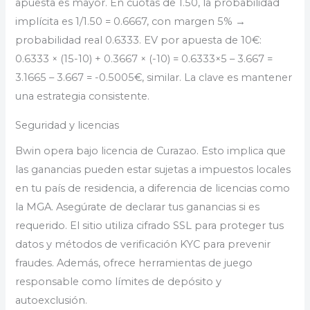
apuesta es mayor. En cuotas de 1.50, la probabilidad
implícita es 1/1.50 = 0.6667, con margen 5% →
probabilidad real 0.6333. EV por apuesta de 10€:
0.6333 × (15-10) + 0.3667 × (-10) = 0.6333×5 – 3.667 =
3.1665 – 3.667 = -0.5005€, similar. La clave es mantener
una estrategia consistente.
Seguridad y licencias
Bwin opera bajo licencia de Curazao. Esto implica que
las ganancias pueden estar sujetas a impuestos locales
en tu país de residencia, a diferencia de licencias como
la MGA. Asegúrate de declarar tus ganancias si es
requerido. El sitio utiliza cifrado SSL para proteger tus
datos y métodos de verificación KYC para prevenir
fraudes. Además, ofrece herramientas de juego
responsable como límites de depósito y
autoexclusión.