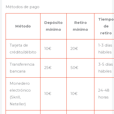
Métodos de pago
Tiempo
Depósito
Retiro
Método
de
mínimo
mínimo
retiro
Tarjeta de
1-3 días
10€
20€
crédito/débito
hábiles
Transferencia
3-5 días
25€
50€
bancaria
hábiles
Monedero
electrónico
24-48
10€
10€
(Skrill,
horas
Neteller)