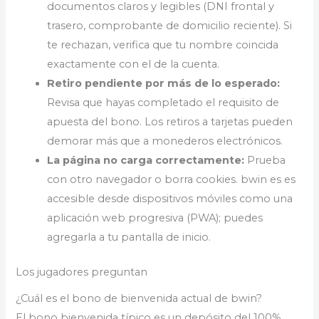
documentos claros y legibles (DNI frontal y
trasero, comprobante de domicilio reciente). Si
te rechazan, verifica que tu nombre coincida
exactamente con el de la cuenta.
Retiro pendiente por más de lo esperado:
Revisa que hayas completado el requisito de
apuesta del bono. Los retiros a tarjetas pueden
demorar más que a monederos electrónicos.
La página no carga correctamente:
Prueba
con otro navegador o borra cookies. bwin es es
accesible desde dispositivos móviles como una
aplicación web progresiva (PWA); puedes
agregarla a tu pantalla de inicio.
Los jugadores preguntan
¿Cuál es el bono de bienvenida actual de bwin?
El bono bienvenida típico es un depósito del 100%