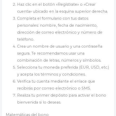
Haz clic en el botón «Regístrate» o «Crear
cuenta» ubicado en la esquina superior derecha.
Completa el formulario con tus datos
personales: nombre, fecha de nacimiento,
dirección de correo electrónico y número de
teléfono.
Crea un nombre de usuario y una contraseña
segura. Te recomendamos usar una
combinación de letras, números y símbolos.
Selecciona tu moneda preferida (EUR, USD, etc.)
y acepta los términos y condiciones.
Verifica tu cuenta mediante el enlace que
recibirás por correo electrónico o SMS.
Realiza tu primer depósito para activar el bono
bienvenida si lo deseas.
Matemáticas del bono