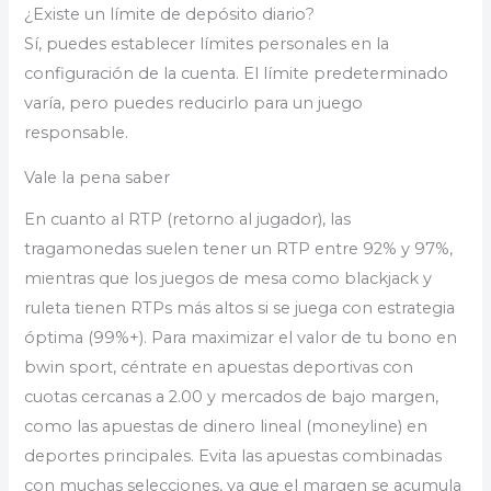
¿Existe un límite de depósito diario?
Sí, puedes establecer límites personales en la
configuración de la cuenta. El límite predeterminado
varía, pero puedes reducirlo para un juego
responsable.
Vale la pena saber
En cuanto al RTP (retorno al jugador), las
tragamonedas suelen tener un RTP entre 92% y 97%,
mientras que los juegos de mesa como blackjack y
ruleta tienen RTPs más altos si se juega con estrategia
óptima (99%+). Para maximizar el valor de tu bono en
bwin sport, céntrate en apuestas deportivas con
cuotas cercanas a 2.00 y mercados de bajo margen,
como las apuestas de dinero lineal (moneyline) en
deportes principales. Evita las apuestas combinadas
con muchas selecciones, ya que el margen se acumula