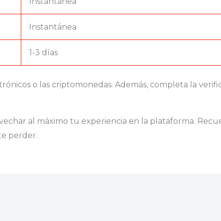
Instantánea
Instantánea
1-3 días
ctrónicos o las criptomonedas. Además, completa la verific
ovechar al máximo tu experiencia en la plataforma. Recu
te perder.