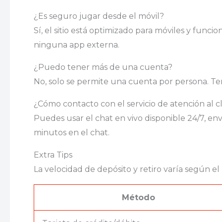
¿Es seguro jugar desde el móvil?
Sí, el sitio está optimizado para móviles y func
ninguna app externa.
¿Puedo tener más de una cuenta?
No, solo se permite una cuenta por persona. Ten
¿Cómo contacto con el servicio de atención al c
Puedes usar el chat en vivo disponible 24/7, env
minutos en el chat.
Extra Tips
La velocidad de depósito y retiro varía según el
Método