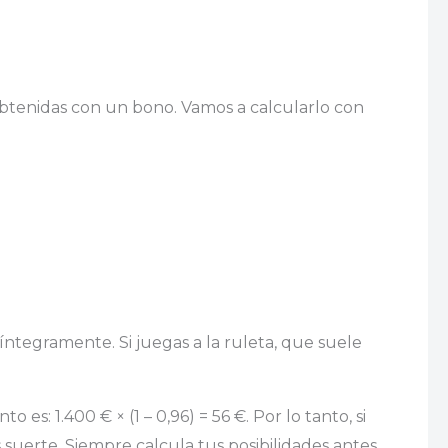
obtenidas con un bono. Vamos a calcularlo con
ntegramente. Si juegas a la ruleta, que suele
 1.400 € × (1 – 0,96) = 56 €. Por lo tanto, si
 suerte. Siempre calcula tus posibilidades antes