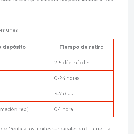
comunes:
 depósito
Tiempo de retiro
2-5 días hábiles
0-24 horas
3-7 días
rmación red)
0-1 hora
e. Verifica los límites semanales en tu cuenta.