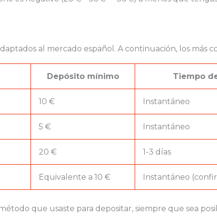
daptados al mercado español. A continuación, los más 
Depósito mínimo
Tiempo de
10 €
Instantáneo
5 €
Instantáneo
20 €
1-3 días
Equivalente a 10 €
Instantáneo (confi
 método que usaste para depositar, siempre que sea posibl