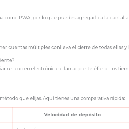
iona como PWA, por lo que puedes agregarlo a la pantalla 
er cuentas múltiples conlleva el cierre de todas ellas y 
liente?
iar un correo electrónico o llamar por teléfono. Los tiem
 método que elijas. Aquí tienes una comparativa rápida:
Velocidad de depósito