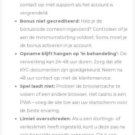
contact op met support als het account is
vergrendeld.
Bonus niet gecrediteerd:
Heb je de
bonuscode comeon ingevoerd? Controleer of je
aan de minimumstorting voldoet. Soms moet je
de bonus activeren in je account.
Opname blijft hangen op ‘in behandeling’:
De
verwerking kan 24-48 uur duren. Zorg dat alle
KYC-documenten zijn goedgekeurd. Neem na
48 uur contact op met de klantenservice.
Spel laadt niet:
Probeer de browsercache te
wissen of een andere browser. Het casino is een
PWA – voeg de site toe aan uw startscherm voor
de beste ervaring.
Limiet overschreden:
Als u een stortings- of
verlieslimiet heeft ingesteld, kunt u deze pas na