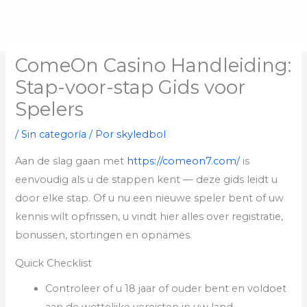
Ir
al
contenido
ComeOn Casino Handleiding:
Stap-voor-stap Gids voor
Spelers
/
Sin categoría
/ Por
skyledbol
Aan de slag gaan met
https://comeon7.com/
is
eenvoudig als u de stappen kent — deze gids leidt u
door elke stap. Of u nu een nieuwe speler bent of uw
kennis wilt opfrissen, u vindt hier alles over registratie,
bonussen, stortingen en opnames.
Quick Checklist
Controleer of u 18 jaar of ouder bent en voldoet