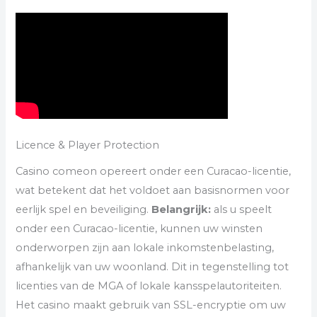
Licence & Player Protection
Casino comeon opereert onder een Curacao-licentie,
wat betekent dat het voldoet aan basisnormen voor
eerlijk spel en beveiliging.
Belangrijk:
als u speelt
onder een Curacao-licentie, kunnen uw winsten
onderworpen zijn aan lokale inkomstenbelasting,
afhankelijk van uw woonland. Dit in tegenstelling tot
licenties van de MGA of lokale kansspelautoriteiten.
Het casino maakt gebruik van SSL-encryptie om uw