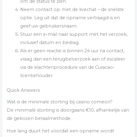
om de status te zien.
Neem contact op met de livechat – de snelste
optie. Leg uit dat de opname vertraagd is en
geef uw gebruikersnaam.
Stuur een e-mail naar support met het verzoek,
inclusief datum en bedrag.
Als er geen reactie is binnen 24 uur na contact,
vraag dan een terugbelverzoek aan of escaleer
via de klachtenprocedure van de Curacao-
licentiehouder.
Quick Answers
Wat is de minimale storting bij casino comeon?
De minimale storting is doorgaans €10, afhankelijk van
de gekozen betaalmethode.
Hoe lang duurt het voordat een opname wordt