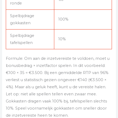
ronde
Spelbijdrage
100%
gokkasten
Spelbijdrage
10%
tafelspellen
Formule: Om aan de inzetvereiste te voldoen, moet u
bonusbedrag × inzetfactor spelen. In dit voorbeeld:
€100 × 35 = €3.500. Bij een gemiddelde RTP van 96%
verliest u statistisch gezien ongeveer €140 (€3.500 ×
4%). Maar als u geluk heeft, kunt u de vereiste halen.
Let op: niet alle spellen tellen even zwaar mee.
Gokkasten dragen vaak 100% bij, tafelspellen slechts
10%. Speel voornamelijk gokkasten om sneller door
de inzetvereiste heen te komen.