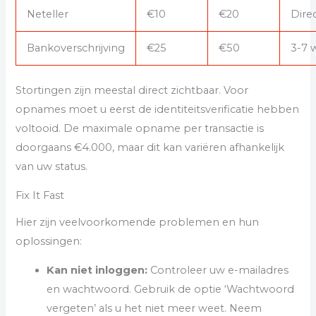
Neteller
€10
€20
Direc
Bankoverschrijving
€25
€50
3-7 
Stortingen zijn meestal direct zichtbaar. Voor
opnames moet u eerst de identiteitsverificatie hebben
voltooid. De maximale opname per transactie is
doorgaans €4.000, maar dit kan variëren afhankelijk
van uw status.
Fix It Fast
Hier zijn veelvoorkomende problemen en hun
oplossingen:
Kan niet inloggen:
Controleer uw e-mailadres
en wachtwoord. Gebruik de optie ‘Wachtwoord
vergeten’ als u het niet meer weet. Neem