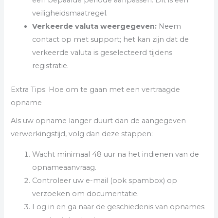
een bepaalde periode aanpassen. Dit is een
veiligheidsmaatregel.
Verkeerde valuta weergegeven:
Neem
contact op met support; het kan zijn dat de
verkeerde valuta is geselecteerd tijdens
registratie.
Extra Tips: Hoe om te gaan met een vertraagde
opname
Als uw opname langer duurt dan de aangegeven
verwerkingstijd, volg dan deze stappen:
Wacht minimaal 48 uur na het indienen van de
opnameaanvraag.
Controleer uw e-mail (ook spambox) op
verzoeken om documentatie.
Log in en ga naar de geschiedenis van opnames