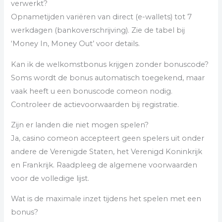
verwerkt?
Opnametijden variëren van direct (e-wallets) tot 7
werkdagen (bankoverschrijving). Zie de tabel bij
‘Money In, Money Out’ voor details.
Kan ik de welkomstbonus krijgen zonder bonuscode?
Soms wordt de bonus automatisch toegekend, maar
vaak heeft u een bonuscode comeon nodig.
Controleer de actievoorwaarden bij registratie.
Zijn er landen die niet mogen spelen?
Ja, casino comeon accepteert geen spelers uit onder
andere de Verenigde Staten, het Verenigd Koninkrijk
en Frankrijk. Raadpleeg de algemene voorwaarden
voor de volledige lijst.
Wat is de maximale inzet tijdens het spelen met een
bonus?