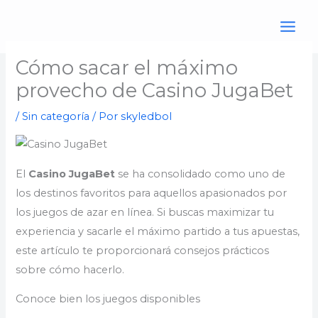
Ir
al
contenido
Cómo sacar el máximo
provecho de Casino JugaBet
/
Sin categoría
/ Por
skyledbol
El
Casino JugaBet
se ha consolidado como uno de
los destinos favoritos para aquellos apasionados por
los juegos de azar en línea. Si buscas maximizar tu
experiencia y sacarle el máximo partido a tus apuestas,
este artículo te proporcionará consejos prácticos
sobre cómo hacerlo.
Conoce bien los juegos disponibles