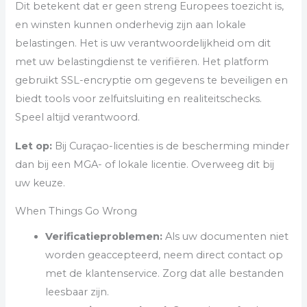
Dit betekent dat er geen streng Europees toezicht is,
en winsten kunnen onderhevig zijn aan lokale
belastingen. Het is uw verantwoordelijkheid om dit
met uw belastingdienst te verifiëren. Het platform
gebruikt SSL-encryptie om gegevens te beveiligen en
biedt tools voor zelfuitsluiting en realiteitschecks.
Speel altijd verantwoord.
Let op:
Bij Curaçao-licenties is de bescherming minder
dan bij een MGA- of lokale licentie. Overweeg dit bij
uw keuze.
When Things Go Wrong
Verificatieproblemen:
Als uw documenten niet
worden geaccepteerd, neem direct contact op
met de klantenservice. Zorg dat alle bestanden
leesbaar zijn.