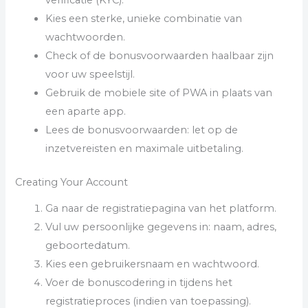
verificatie (KYC).
Kies een sterke, unieke combinatie van
wachtwoorden.
Check of de bonusvoorwaarden haalbaar zijn
voor uw speelstijl.
Gebruik de mobiele site of PWA in plaats van
een aparte app.
Lees de bonusvoorwaarden: let op de
inzetvereisten en maximale uitbetaling.
Creating Your Account
Ga naar de registratiepagina van het platform.
Vul uw persoonlijke gegevens in: naam, adres,
geboortedatum.
Kies een gebruikersnaam en wachtwoord.
Voer de bonuscodering in tijdens het
registratieproces (indien van toepassing).