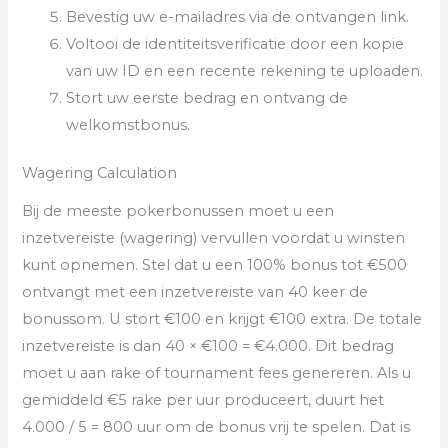
Bevestig uw e-mailadres via de ontvangen link.
Voltooi de identiteitsverificatie door een kopie
van uw ID en een recente rekening te uploaden.
Stort uw eerste bedrag en ontvang de
welkomstbonus.
Wagering Calculation
Bij de meeste pokerbonussen moet u een
inzetvereiste (wagering) vervullen voordat u winsten
kunt opnemen. Stel dat u een 100% bonus tot €500
ontvangt met een inzetvereiste van 40 keer de
bonussom. U stort €100 en krijgt €100 extra. De totale
inzetvereiste is dan 40 × €100 = €4.000. Dit bedrag
moet u aan rake of tournament fees genereren. Als u
gemiddeld €5 rake per uur produceert, duurt het
4.000 / 5 = 800 uur om de bonus vrij te spelen. Dat is