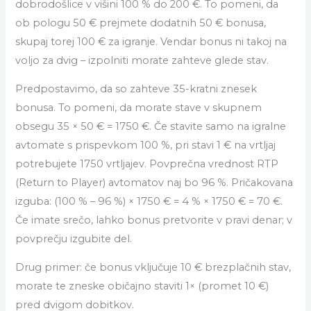
dobrodošlice v višini 100 % do 200 €. To pomeni, da
ob pologu 50 € prejmete dodatnih 50 € bonusa,
skupaj torej 100 € za igranje. Vendar bonus ni takoj na
voljo za dvig – izpolniti morate zahteve glede stav.
Predpostavimo, da so zahteve 35-kratni znesek
bonusa. To pomeni, da morate stave v skupnem
obsegu 35 × 50 € = 1750 €. Če stavite samo na igralne
avtomate s prispevkom 100 %, pri stavi 1 € na vrtljaj
potrebujete 1750 vrtljajev. Povprečna vrednost RTP
(Return to Player) avtomatov naj bo 96 %. Pričakovana
izguba: (100 % – 96 %) × 1750 € = 4 % × 1750 € = 70 €.
Če imate srečo, lahko bonus pretvorite v pravi denar; v
povprečju izgubite del.
Drug primer: če bonus vključuje 10 € brezplačnih stav,
morate te zneske običajno staviti 1× (promet 10 €)
pred dvigom dobitkov.