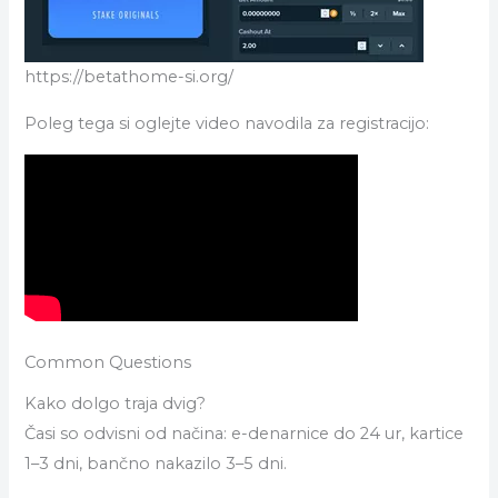
https://betathome-si.org/
Poleg tega si oglejte video navodila za registracijo:
Common Questions
Kako dolgo traja dvig?
Časi so odvisni od načina: e-denarnice do 24 ur, kartice
1–3 dni, bančno nakazilo 3–5 dni.