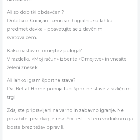
Ali so dobitki obdavčeni?
Dobitki iz Curaçao licenciranih igralnic so lahko
predmet davka – posvetujte se z davčnim
svetovalcem.
Kako nastavim omejitev pologa?
V razdelku «Moj račun» izberite «Omejitve» in vnesite
želeni znesek.
Ali lahko igram športne stave?
Da, Bet at Home ponuja tudi športne stave z različnimi
trgi.
Zdaj ste pripravljeni na varno in zabavno igranje. Ne
pozabite: prvi dvig je resnični test – s tem vodnikom ga
boste brez težav opravili.