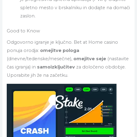
spletno mesto v brskalniku in dodajte na domači
zaslon.
Good to Know
Odgovorno igranje je ključno. Bet at Home casino
ponuja orodja:
omejitve pologa
(dnevne/tedenske/mesečne),
omejitve seje
(nastavite
čas igranja) in
samoizključitev
za določeno obdobje.
Uporabite jih že na začetku.