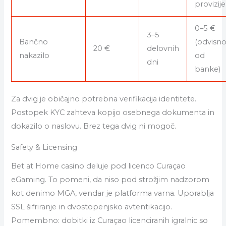
provizije
0–5 €
3–5
Bančno
(odvisn
20 €
delovnih
nakazilo
od
dni
banke)
Za dvig je običajno potrebna verifikacija identitete.
Postopek KYC zahteva kopijo osebnega dokumenta in
dokazilo o naslovu. Brez tega dvig ni mogoč.
Safety & Licensing
Bet at Home casino deluje pod licenco Curaçao
eGaming. To pomeni, da niso pod strožjim nadzorom
kot denimo MGA, vendar je platforma varna. Uporablja
SSL šifriranje in dvostopenjsko avtentikacijo.
Pomembno: dobitki iz Curaçao licenciranih igralnic so